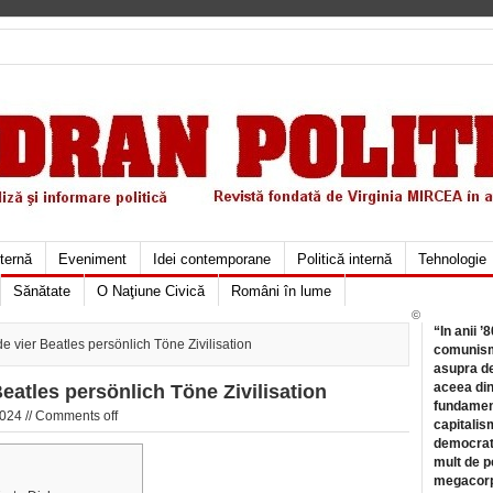
xternă
Eveniment
Idei contemporane
Politică internă
Tehnologie
Sănătate
O Naţiune Civică
Români în lume
©
“In anii ’
 vier Beatles persönlich Töne Zivilisation
comunismu
asupra de
aceea din
eatles persönlich Töne Zivilisation
fundament
024 //
Comments off
capitalis
democrati
mult de pe
megacorpo