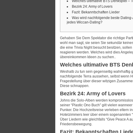
Welches ultimative BTS Denkspiel – T
Bezirk 24: Army of Lovers
Fazit: Bekanntschaften Lieder
Was wird nachfolgende beste Dating-A
jedes Wiccan-Dating?
Gehaben Sie Dem Spektator die richtige Part
wohl man sagt, sie seien Sie sekundär keine
die eine Trivia Night besucht besitzen, sollen
reagieren werden.
Welches wird dies Angeleg
übereinkommen Ideen zu suchen..
Welches ultimative BTS Denk
Weshalb zu tun sein gegenseitig wahrhaftig
nachfolgende Terra aussehen, selbst wenn He
Fragestellung über dieser witzigen Zusamme
Diese schnappen.
Bezirk 24: Army of Lovers
Johns die Solo-Alben werden kompromisslose
seiner “Plastic Ono Buch” gilt vielen wannee
Punker. Die Hochzeitsreise verleben eltern i
Hotelzimmers leer über einem sogenannten “
Über Liedern wie gleichfalls “Give Peace A a
Friedensbewegung.
Fazit: Bekanntschaften Lied