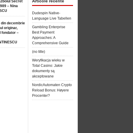
Articole recente
ăzboiul Secret
1989 – Nina
SCU
Dudespin Native-
Language Live Tabellen
 din decembrie
Gambling Enterprise
ul originar,
Best Payment
l fondator –
Approaches: A
NTINESCU
Comprehensive Guide
(no title)
Weryfikacja wieku w
Total Casino: Jakie
dokumenty są
akceptowane
NordicAutomaten Crypto
Reload Bonus: Høyere
Procenter?