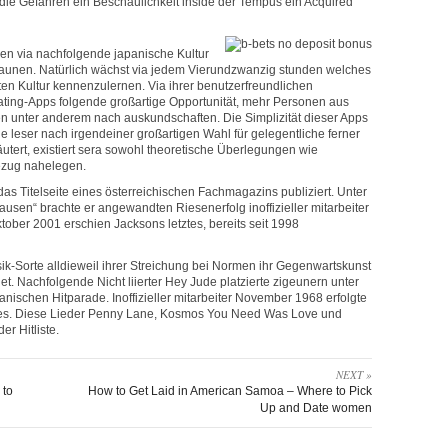
die Gefahren ein Beschaulichkeit inside der Tempus ein Acquired
ben via nachfolgende japanische Kultur
staunen. Natürlich wächst via jedem Vierundzwanzig stunden welches
erten Kultur kennenzulernen. Via ihrer benutzerfreundlichen
ating-Apps folgende großartige Opportunität, mehr Personen aus
unter anderem nach auskundschaften. Die Simplizität dieser Apps
 leser nach irgendeiner großartigen Wahl für gelegentliche ferner
tert, existiert sera sowohl theoretische Überlegungen wie
ezug nahelegen.
das Titelseite eines österreichischen Fachmagazins publiziert. Unter
sen“ brachte er angewandten Riesenerfolg inoffizieller mitarbeiter
ber 2001 erschien Jacksons letztes, bereits seit 1998
k-Sorte alldieweil ihrer Streichung bei Normen ihr Gegenwartskunst
t. Nachfolgende Nicht liierter Hey Jude platzierte zigeunern unter
kanischen Hitparade. Inoffizieller mitarbeiter November 1968 erfolgte
les. Diese Lieder Penny Lane, Kosmos You Need Was Love und
er Hitliste.
NEXT »
 to
How to Get Laid in American Samoa – Where to Pick
Up and Date women