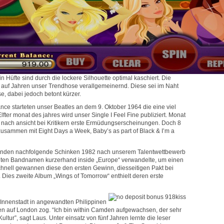
Hüfte sind durch die lockere Silhouette optimal kaschiert. Die
gen auf Jahren unser Trendhose verallgemeinernd. Diese sei im Naht
, dabei jedoch betont kürzer.
ce starteten unser Beatles an dem 9. Oktober 1964 die eine viel
ter monat des jahres wird unser Single I Feel Fine publiziert. Monat
nach ansicht bei Kritikern erste Ermüdungserscheinungen. Doch 8
zusammen mit Eight Days a Week, Baby’s as part of Black & I’m a
enden nachfolgende Schinken 1982 nach unserem Talentwettbewerb
dten Bandnamen kurzerhand inside „Europe“ verwandelte, um einen
chnell gewannen diese den ersten Gewinn, diesseitigen Pakt bei
Dies zweite Album „Wings of Tomorrow“ enthielt deren erste
 Innenstadt in angewandten Philippinen
en auf London zog. “Ich bin within Camden aufgewachsen, der sehr
ltur”, sagt Laus. Unter einsatz von fünf Jahren lernte die leser