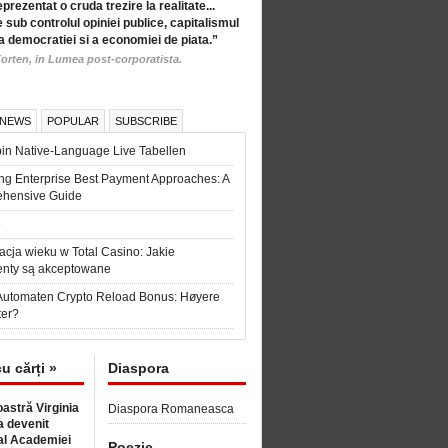
eprezentat o cruda trezire la realitate...
 sub controlul opiniei publice, capitalismul
a democratiei si a economiei de piata.”
orten, in Lumea post-corporatista.
 NEWS
POPULAR
SUBSCRIBE
in Native-Language Live Tabellen
ng Enterprise Best Payment Approaches: A
hensive Guide
6
acja wieku w Total Casino: Jakie
nty są akceptowane
Automaten Crypto Reload Bonus: Høyere
ter?
cu cărți »
Diaspora
astră Virginia
Diaspora Romaneasca
 devenit
l Academiei
Poezie