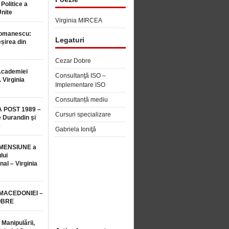
 Politice a
Unite
Virginia MIRCEA
Romanescu:
Legaturi
șirea din
Cezar Dobre
Academiei
Consultanţă ISO –
 Virginia
Implementare ISO
Consultanță mediu
 POST 1989 –
Cursuri specializare
 Durandin şi
e
Gabriela Ioniţă
MENSIUNE a
lui
nal – Virginia
 MACEDONIEI –
OBRE
 Manipulării,