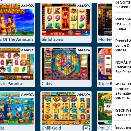
de Științe
Statelor 
Marian 
USLA – ie
transă
Premiul 
pentru Dr.
Mircea
ROMÂNIA
Catherine
Zoe Petr
NOUA DI
terorismu
internatio
MIRCEA
ISTORIA
Cezar D
Împotriva