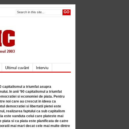
Ultimul cuvânt
Interviu
80 capitalismul a triumfat asupra
lui. In anii ’90 capitalismul a triumfat
mocratiei si economiei de piata. Pentru
tre noi care au crescut in ideea ca
ul democratiei si libertatii pietei este
mul, realizarea faptului ca sub capitalism
a este vanduta celui care plateste mai
 piata si ca piata este planificata de catre
ratii mai mari decat cele mai multe dintre