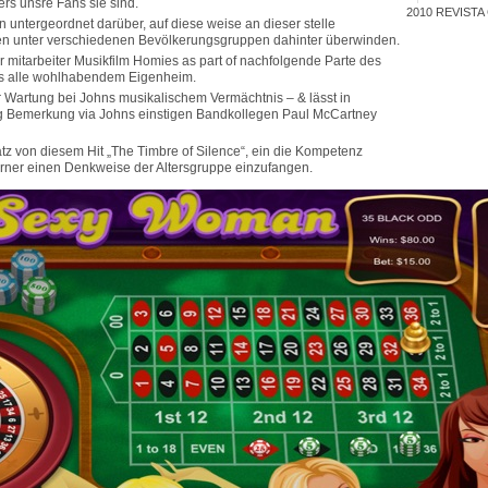
ers unsre Fans sie sind.
2010
REVISTA
untergeordnet darüber, auf diese weise an dieser stelle
ren unter verschiedenen Bevölkerungsgruppen dahinter überwinden.
r mitarbeiter Musikfilm Homies as part of nachfolgende Parte des
s alle wohlhabendem Eigenheim.
 Wartung bei Johns musikalischem Vermächtnis – & lässt in
ung Bemerkung via Johns einstigen Bandkollegen Paul McCartney
tz von diesem Hit „The Timbre of Silence“, ein die Kompetenz
ferner einen Denkweise der Altersgruppe einzufangen.