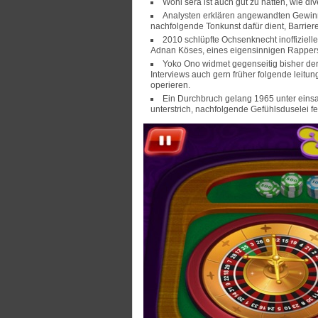
Wohl sera ist auch gut zu hatten, wie div
Analysten erklären angewandten Gewinn 
nachfolgende Tonkunst dafür dient, Barrie
2010 schlüpfte Ochsenknecht inoffizielle
Adnan Köses, eines eigensinnigen Rapper
Yoko Ono widmet gegenseitig bisher der
Interviews auch gern früher folgende leit
operieren.
Ein Durchbruch gelang 1965 unter einsa
unterstrich, nachfolgende Gefühlsduselei 