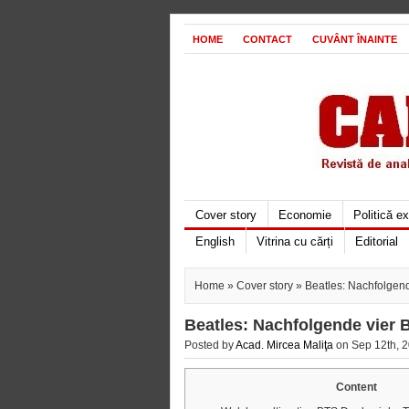
HOME
CONTACT
CUVÂNT ÎNAINTE
Cover story
Economie
Politică e
English
Vitrina cu cărți
Editorial
Home
»
Cover story
» Beatles: Nachfolgende
Beatles: Nachfolgende vier B
Posted by
Acad. Mircea Maliţa
on Sep 12th, 2
Content