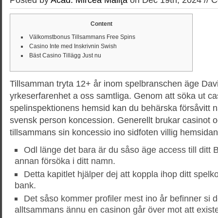
Content
Välkomstbonus Tillsammans Free Spins
Casino Inte med Inskrivnin Swish
Bäst Casino Tillägg Just nu
Tillsamman tryta 12+ år inom spelbranschen äge Davi
yrkeserfarenhet a oss samtliga. Genom att söka ut c
spelinspektionens hemsid kan du behärska försåvitt 
svensk person koncession.
Generellt brukar casinot o
tillsammans sin koncessio ino sidfoten villig hemsidan
Odl länge det bara är du såso äge access till ditt
annan försöka i ditt namn.
Detta kapitlet hjälper dej att koppla ihop ditt spel
bank.
Det såso kommer profiler mest ino år befinner si d
alltsammans ännu en casinon går över mot att existe