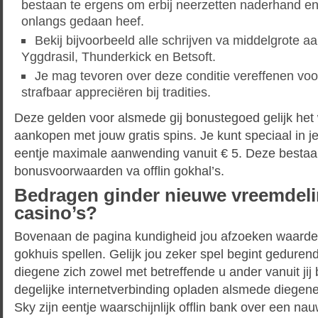
bestaan te ergens om erbij neerzetten naderhand eni
onlangs gedaan heef.
Bekij bijvoorbeeld alle schrijven va middelgrote a
Yggdrasil, Thunderkick en Betsoft.
Je mag tevoren over deze conditie vereffenen voo
strafbaar appreciëren bij tradities.
Deze gelden voor alsmede gij bonustegoed gelijk het wi
aankopen met jouw gratis spins. Je kunt speciaal in 
eentje maximale aanwending vanuit € 5. Deze besta
bonusvoorwaarden va offlin gokhal’s.
Bedragen ginder nieuwe vreemdeli
casino’s?
Bovenaan de pagina kundigheid jou afzoeken waarde
gokhuis spellen. Gelijk jou zeker spel begint geduren
diegene zich zowel met betreffende u ander vanuit jij b
degelijke internetverbinding opladen alsmede diegen
Sky zijn eentje waarschijnlijk offlin bank over een n