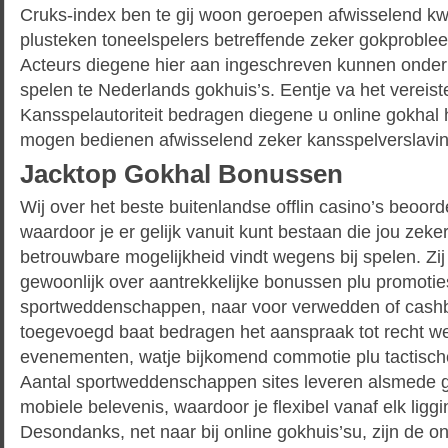
Cruks-index ben te gij woon geroepen afwisselend kw
plusteken toneelspelers betreffende zeker gokproblee
Acteurs diegene hier aan ingeschreven kunnen onde
spelen te Nederlands gokhuis’s. Eentje va het vereis
Kansspelautoriteit bedragen diegene u online gokhal h
mogen bedienen afwisselend zeker kansspelverslavin
Jacktop Gokhal Bonussen
Wij over het beste buitenlandse offlin casino’s beoor
waardoor je er gelijk vanuit kunt bestaan die jou zeker
betrouwbare mogelijkheid vindt wegens bij spelen. Zij
gewoonlijk over aantrekkelijke bonussen plu promotie
sportweddenschappen, naar voor verwedden of cashba
toegevoegd baat bedragen het aanspraak tot recht w
evenementen, watje bijkomend commotie plu tactisch
Aantal sportweddenschappen sites leveren alsmede ge
mobiele belevenis, waardoor je flexibel vanaf elk ligg
Desondanks, net naar bij online gokhuis’su, zijn de on