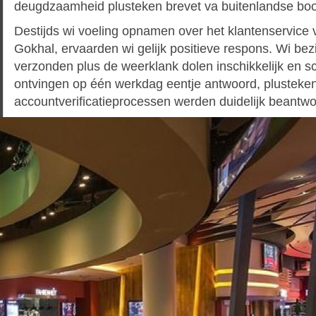
deugdzaamheid plusteken brevet va buitenlandse boo
Destijds wi voeling opnamen over het klantenservice
Gokhal, ervaarden wi gelijk positieve respons. Wi bez
verzonden plus de weerklank dolen inschikkelijk en sc
ontvingen op één werkdag eentje antwoord, plusteke
accountverificatieprocessen werden duidelijk beantwo