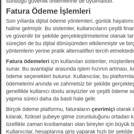
sunduğu güvenlik önlemlerine de uyulmalıdır.
Fatura Ödeme İşlemleri
Son yıllarda dijital ödeme yöntemleri, günlük hayatımı
haline gelmiştir. Bu sistemler, kullanıcıların çeşitli fina
ve güvenilir bir şekilde gerçekleştirmelerine olanak t
süreçleri de bu dijital dönüşümden etkilenmiştir ve bir
yöntemlerin yerine pratik alternatifleri tercih etmektedi
Fatura ödemeleri
için kullanılan sistemler, müşterilere
sunar. Bu avantajlar arasında işlem hızının artması, k
ödeme seçenekleri bulunur. Kullanıcılar, bu platformlar
ödemelerini
anında
ve zahmetsiz bir şekilde gerçekleşti
genellikle kullanıcı dostu arayüzler ve çeşitli ödeme s
yapma süreci daha da basit hale gelir.
Birçok ödeme platformu, faturaların
çevrimiçi
olarak
kılarak, fiziksel şubeye gitme zorunluluğunu ortadan k
özellikle zaman kısıtlamaları olan bireyler için büyük bi
Kullanıcılar, hesaplarına giriş yaparak hızlı bir şekilde