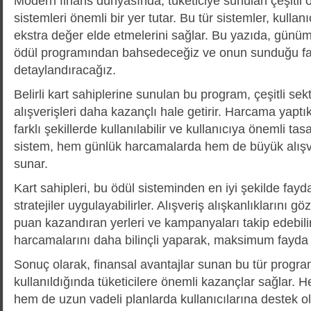
Modern finans dünyasında, tüketiciye sunulan çeşitli 
sistemleri önemli bir yer tutar. Bu tür sistemler, kulla
ekstra değer elde etmelerini sağlar. Bu yazıda, günü
ödül programından bahsedeceğiz ve onun sunduğu fa
detaylandıracağız.
Belirli kart sahiplerine sunulan bu program, çeşitli sek
alışverişleri daha kazançlı hale getirir. Harcama yaptı
farklı şekillerde kullanılabilir ve kullanıcıya önemli tas
sistem, hem günlük harcamalarda hem de büyük alışver
sunar.
Kart sahipleri, bu ödül sisteminden en iyi şekilde fayd
stratejiler uygulayabilirler. Alışveriş alışkanlıklarını 
puan kazandıran yerleri ve kampanyaları takip edebilir
harcamalarını daha bilinçli yaparak, maksimum fayda s
Sonuç olarak, finansal avantajlar sunan bu tür progra
kullanıldığında tüketicilere önemli kazançlar sağlar
hem de uzun vadeli planlarda kullanıcılarına destek o