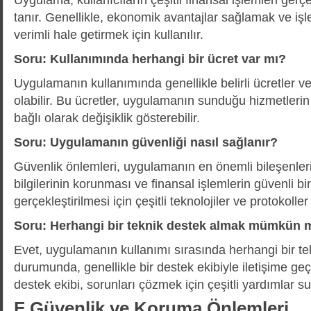
tanır. Genellikle, ekonomik avantajlar sağlamak ve iş
verimli hale getirmek için kullanılır.
Soru: Kullanımında herhangi bir ücret var mı?
Uygulamanın kullanımında genellikle belirli ücretler v
olabilir. Bu ücretler, uygulamanın sunduğu hizmetler
bağlı olarak değişiklik gösterebilir.
Soru: Uygulamanın güvenliği nasıl sağlanır?
Güvenlik önlemleri, uygulamanın en önemli bileşenlerin
bilgilerinin korunması ve finansal işlemlerin güvenli bi
gerçekleştirilmesi için çeşitli teknolojiler ve protokoller 
Soru: Herhangi bir teknik destek almak mümkün
Evet, uygulamanın kullanımı sırasında herhangi bir t
durumunda, genellikle bir destek ekibiyle iletişime
destek ekibi, sorunları çözmek için çeşitli yardımlar su
F Güvenlik ve Koruma Önlemleri