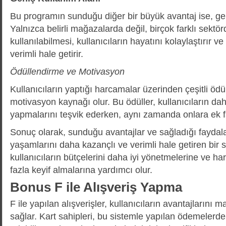
Bu programın sunduğu diğer bir büyük avantaj ise, gen
Yalnızca belirli mağazalarda değil, birçok farklı sektö
kullanılabilmesi, kullanıcıların hayatını kolaylaştırır 
verimli hale getirir.
Ödüllendirme ve Motivasyon
Kullanıcıların yaptığı harcamalar üzerinden çeşitli ödü
motivasyon kaynağı olur. Bu ödüller, kullanıcıların dah
yapmalarını teşvik ederken, aynı zamanda onlara ek f
Sonuç olarak, sunduğu avantajlar ve sağladığı faydalar 
yaşamlarını daha kazançlı ve verimli hale getiren bir s
kullanıcıların bütçelerini daha iyi yönetmelerine ve 
fazla keyif almalarına yardımcı olur.
Bonus F ile Alışveriş Yapma
F ile yapılan alışverişler, kullanıcıların avantajlarını 
sağlar. Kart sahipleri, bu sistemle yapılan ödemelerd