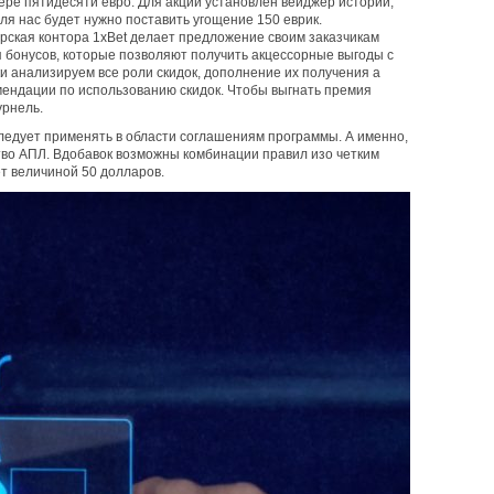
ере пятидесяти евро. Для акции установлен вейджер историй,
для нас будет нужно поставить угощение 150 еврик.
рская контора 1xBet делает предложение своим заказчикам
 бонусов, которые позволяют получить акцессорные выгоды с
ки анализируем все роли скидок, дополнение их получения а
мендации по использованию скидок. Чтобы выгнать премия
урнель.
ледует применять в области соглашениям программы. А именно,
во АПЛ. Вдобавок возможны комбинации правил изо четким
т величиной 50 долларов.