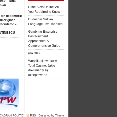
1989 – Nina
SCU
Dime Slots Online: All
You Required to Know
 din decembrie
Dudespin Native-
ul originar,
Language Live Tabellen
l fondator –
Gambling Enterprise
NTINESCU
Best Payment
Approaches: A
Comprehensive Guide
(no title)
Weryfikacja wieku w
Total Casino: Jakie
dokumenty są
akceptowane
 CADRAN POLITIC
·
RSS
· Designed by
Theme