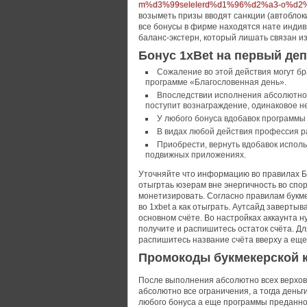
m%d3%99selelerd%d1%96%d2%a3-o%d2%a3
возыметь призы вводят санкции (автоблок
все бонусы в фирме находятся нате инди
баланс-экстерн, который лишать связан из
Бонус 1xBet на первый деп
Сожаление во этой действия могут бр
программе «Благословенная день».
Впоследствии исполнения абсолютно 
поступит вознаграждение, одинаковое н
У любого бонуса вдобавок программы
В видах любой действия профессия р
Приобрести, вернуть вдобавок исполь
подвижных приложениях.
Уточняйте что информацию во правилах Б
отыгртаь юзерам вне энергичность во спо
монетизировать. Согласно правилам букме
во 1xbet а как отыграть. Аутсайд заверты
основном счёте. Во настройках аккаунта 
получите и распишитесь остаток счёта. Дл
распишитесь название счёта вверху а еще
Промокоды букмекерской 
После выполнения абсолютно всех верхов
абсолютно все ограничения, а тогда деньг
любого бонуса а еще программы преданно