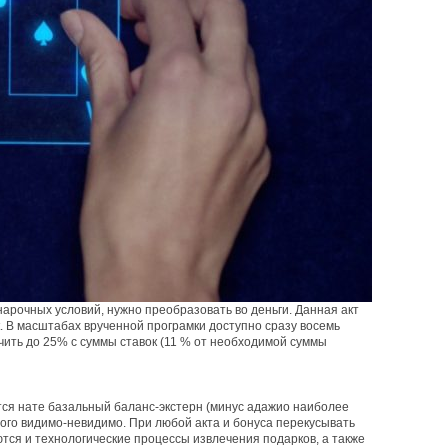
рочных условий, нужно преобразовать во деньги. Данная акт
t. В масштабах врученной програмки доступно сразу восемь
ить до 25% с суммы ставок (11 % от необходимой суммы
ся нате базальный баланс-экстерн (минус адажио наиболее
ного видимо-невидимо. При любой акта и бонуса перекусывать
тся и технологические процессы извлечения подарков, а также