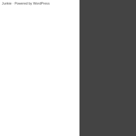
Junkie
· Powered by
WordPress