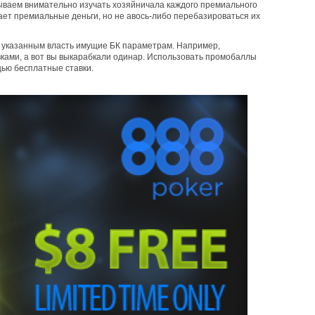
ваем внимательно изучать хозяйничала каждого премиального
ет премиальные деньги, но не авось-либо перебазироваться их
ют указанным власть имущие БК параметрам. Например,
авками, а вот вы выкарабкали одинар. Использовать промобаллы
щью бесплатные ставки.