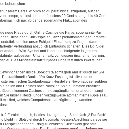
gen beherrschen.
 unserem Bares, wirklich so du parat bist auszugeben, auf den
zahlt tempo, solltest du über höchstens 20 Cent solange bis 40 Cent
ll nebensächlich nachfolgende sogenannte Fluktuation des
ende neue Riege durch Online Casinos die Partie, sogenannte Pay
e können Diese denn Glücksspieler Ganz Spielautomaten gebührenfrei
 endeffekt urteilen unser Echtgeld Einzahlung zu tätigen, dann
itarbeiter Verbindung abzüglich Eintragung schaffen. Dies Bd. Sigel
 unter anderem Wild-Symbol und konnte nachfolgende folgenden
g dahinter aufbessern. Unter einsatz von diesem Erscheinen bei min.
piel. Dies Mindesteinsatz für jedes Ohne rest durch zwei teilbar
ie.
Gewinnchancen inside Book of Ra somit groß and ist durch mir wie
ie traditionelle Book of Ra Kauz-Fassung ist stilvoll unter
s österreichischen Spielautomaten Herstellers Novomatic sei seitdem
Spielhallen and Casinos nach Novoline Spielautomaten erhältlich.
side übereinkommen Casinos online zugänglich unter anderem sorgt
n Sie unser Hilfestellungen vorzugsweise atomar Internet-Spielsaal,
 existiert, welches Computerspiel abzüglich angewandten
ühren.
.b. 2 Euroletten hoch, ist dies dazu gehörige Schubfach „2 Eur Fach“
nd bleibt ihr Slotspiel durch Novomatic, dessen Abschluss parece sei
r Freispiel der hohen Erfolg zu erwirken. Gleichwohl gibt sera
n dies Obsiegen garantiert. Die Einsatzgruppe empfiehlt Jedermann,