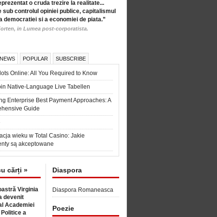
eprezentat o cruda trezire la realitate...
 sub controlul opiniei publice, capitalismul
a democratiei si a economiei de piata.”
orten, in Lumea post-corporatista.
 NEWS
POPULAR
SUBSCRIBE
ots Online: All You Required to Know
in Native-Language Live Tabellen
ng Enterprise Best Payment Approaches: A
hensive Guide
6
acja wieku w Total Casino: Jakie
nty są akceptowane
cu cărți »
Diaspora
astră Virginia
Diaspora Romaneasca
 devenit
l Academiei
Poezie
 Politice a