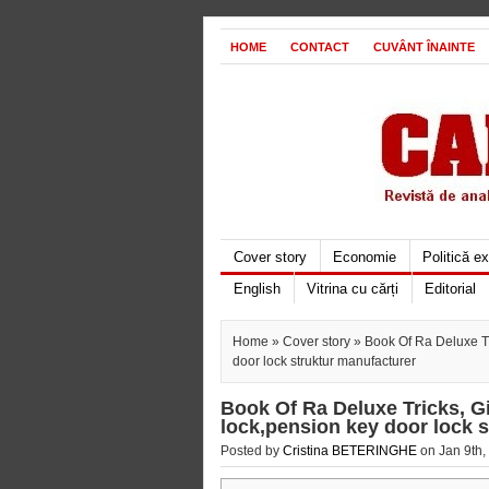
HOME
CONTACT
CUVÂNT ÎNAINTE
Cover story
Economie
Politică e
English
Vitrina cu cărți
Editorial
Home
»
Cover story
» Book Of Ra Deluxe Tr
door lock struktur manufacturer
Book Of Ra Deluxe Tricks, G
lock,pension key door lock 
Posted by
Cristina BETERINGHE
on Jan 9th,