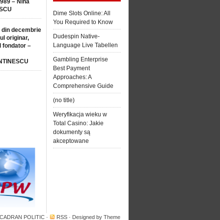
1989 – Nina
SCU
Dime Slots Online: All
You Required to Know
 din decembrie
Dudespin Native-
ul originar,
Language Live Tabellen
l fondator –
Gambling Enterprise
NTINESCU
Best Payment
Approaches: A
Comprehensive Guide
(no title)
Weryfikacja wieku w
Total Casino: Jakie
dokumenty są
akceptowane
 CADRAN POLITIC
·
RSS
· Designed by
Theme