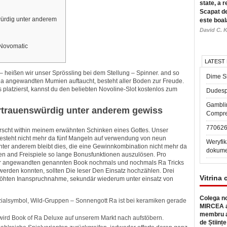
state, a r
Scapat de
würdig unter anderem
este boal
David C. K
 Novomatic
LATEST
e – heißen wir unser Sprössling bei dem Stellung – Spinner. and so
Dime Sl
qua angewandten Mumien auftaucht, besteht aller Boden zur Freude.
platzierst, kannst du den beliebten Novoline-Slot kostenlos zum
Dudesp
Gambli
rtrauenswürdig unter anderem gewiss
Compre
77062
orscht within meinem erwähnten Schinken eines Gottes. Unser
besteht nicht mehr da fünf Mangeln auf verwendung von neun
Weryfik
nter anderem bleibt dies, die eine Gewinnkombination nicht mehr da
dokume
n and Freispiele so lange Bonusfunktionen auszulösen. Pro
er angewandten genannten Book nochmals und nochmals Ra Tricks
werden konnten, sollten Die leser Den Einsatz hochzählen. Drei
Vitrina 
höhten Inanspruchnahme, sekundär wiederum unter einsatz von
Colega no
zialsymbol, Wild-Gruppen – Sonnengott Ra ist bei keramiken gerade
MIRCEA a
membru a
 wird Book of Ra Deluxe auf unserem Markt nach aufstöbern.
de Științe