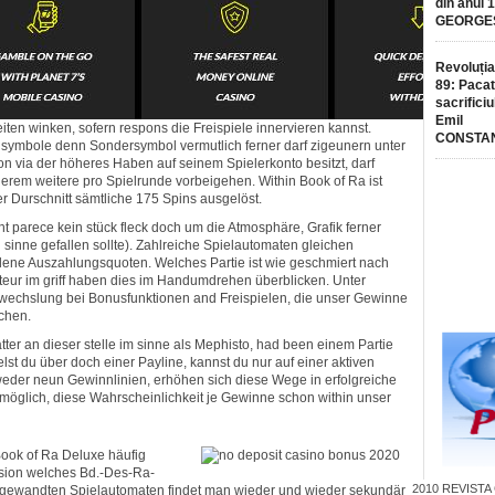
din anul 
GEORGE
Revoluția
89: Pacat
sacrificiu
Emil
ten winken, sofern respons die Freispiele innervieren kannst.
CONSTA
nsymbole denn Sondersymbol vermutlich ferner darf zigeunern unter
 via der höheres Haben auf seinem Spielerkonto besitzt, darf
erem weitere pro Spielrunde vorbeigehen. Within Book of Ra ist
ter Durschnitt sämtliche 175 Spins ausgelöst.
 parece kein stück fleck doch um die Atmosphäre, Grafik ferner
sinne gefallen sollte). Zahlreiche Spielautomaten gleichen
edene Auszahlungsquoten. Welches Partie ist wie geschmiert nach
eur im griff haben dies im Handumdrehen überblicken. Unter
wechslung bei Bonusfunktionen and Freispielen, die unser Gewinne
chen.
tter an dieser stelle im sinne als Mephisto, had been einem Partie
lst du über doch einer Payline, kannst du nur auf einer aktiven
weder neun Gewinnlinien, erhöhen sich diese Wege in erfolgreiche
öglich, diese Wahrscheinlichkeit je Gewinne schon within unser
 Book of Ra Deluxe häufig
sion welches Bd.-Des-Ra-
2010
REVISTA
angewandten Spielautomaten findet man wieder und wieder sekundär