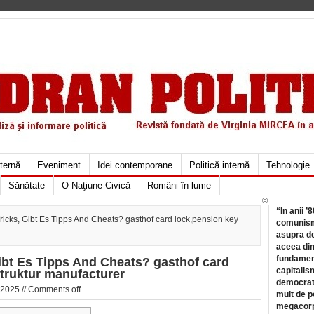
xternă
Eveniment
Idei contemporane
Politică internă
Tehnologie
Sănătate
O Naţiune Civică
Români în lume
©
“In anii ’
icks, Gibt Es Tipps And Cheats? gasthof card lock,pension key
comunismu
asupra de
aceea din
fundament
ibt Es Tipps And Cheats? gasthof card
capitalis
struktur manufacturer
democrati
 2025 //
Comments off
mult de pe
megacorpo