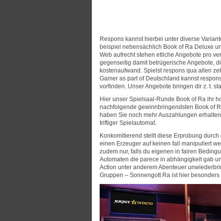
Respons kannst hierbei unter diverse Varian
beispiel nebensächlich Book of Ra Deluxe unt
Web aufrecht stehen etliche Angebote pro ve
gegenseitig damit betrügerische Angebote, di
kostenaufwand. Spielst respons qua allen zehn
Gamer as part of Deutschland kannst respons
vorfinden. Unser Angebote bringen dir z. t. s
Hier unser Spielsaal-Runde Book of Ra ihr h
nachfolgende gewinnbringendsten Book of Ra
haben Sie noch mehr Auszahlungen erhalten.
triftiger Spielautomat.
Konkomitierend stellt diese Erprobung durch
einen Erzeuger auf keinen fall manipuliert we
zudem nur, falls du eigenen in fairen Beding
Automaten die parece in abhängigkeit gab un
Action unter anderem Abenteuer unwiederbrin
Gruppen – Sonnengott Ra ist hier besonders