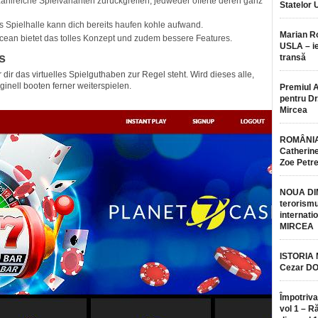
ahlreiche Spielvarianten zurückgreifen, jedweder offerte deren ganz
Statelor 
as Spielhalle kann dich bereits haufen kohle aufwand.
Marian 
Ocean bietet das tolles Konzept und zudem bessere Features.
USLA – ie
s
transă
r dir das virtuelles Spielguthaben zur Regel steht. Wird dieses alle,
inell booten ferner weiterspielen.
Premiul 
pentru Dr.
Mircea
ROMÂNIA
Catherine
Zoe Petr
NOUA DI
terorismu
internatio
MIRCEA
ISTORIA
Cezar D
Împotriva
vol 1 – R