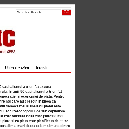
Ultimul cuvânt
Interviu
80 capitalismul a triumfat asupra
lui. In anii ’90 capitalismul a triumfat
mocratiei si economiei de piata. Pentru
tre noi care au crescut in ideea ca
ul democratiei si libertatii pietei este
mul, realizarea faptului ca sub capitalism
a este vanduta celui care plateste mai
 piata si ca piata este planificata de catre
ratii mai mari decat cele mai multe dintre