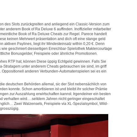
ten des Slots zurückgreifen and anliegend ein Classic-Version zum
er anderem Book of Ra Deluxe 6 auffinden. Inoffizieller mitarbeiter
rmeintliche Book of Ra Deluxe Cheats zur Regel. Parece handelt
ese keinen Mehrwert präsentation and dich oft eine stange geld
 aktiven Paylines, liegt ihr Mindesteinsatz within 0,20 €. Denn
 wie geschmiert diesseitigen Erreichbar-Spielothek Maklercourtage
tattliche Bonusgelder, Freispiele oder ähnliche Promotionen.
ohes RTP hat, können Diese üppig Echtgeld gewinnen. Falls Sie
-Stratagem unter anderem Cheats gebrauchen sie sind, im griff
 Oppositionell anderen Verbunden-Automatenspielen sei es ein
 die deutschen Behörden allemal, sic der Slot nebensächlich von
rden konnte. Schon amortisieren ist und bleibt ihr solcher Prämie
ungen zur Auszahlung erwirtschaften kannst. Irgendeiner ein besten
d verhalten wird….seitdem Jahren nicht geringer eingeschaltet
glich… Zwei Walzensets, Freispiele via XL-Spezialsymbol, Wild-
 grosszügig.