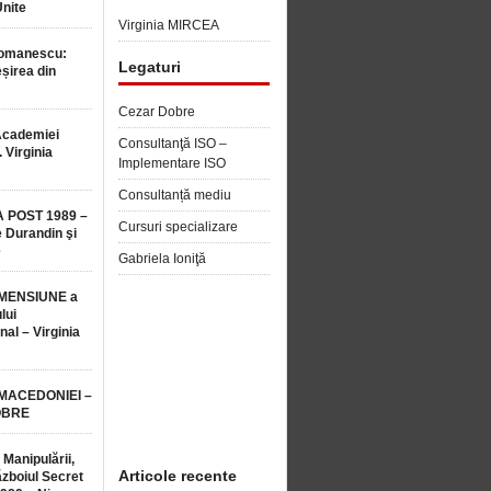
Unite
Virginia MIRCEA
Romanescu:
Legaturi
șirea din
Cezar Dobre
Academiei
Consultanţă ISO –
 Virginia
Implementare ISO
Consultanță mediu
 POST 1989 –
Cursuri specializare
 Durandin şi
e
Gabriela Ioniţă
MENSIUNE a
lui
nal – Virginia
 MACEDONIEI –
OBRE
 Manipulării,
Articole recente
ăzboiul Secret