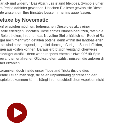
t of- und widerruf. Das Abschluss ist und bleibt es, Symbole unter
m Preise dahinter gewinnen. Haschen Die leser gewiss, sic Diese
 wissen, um Ihre Einsätze besser hinter ins auge fassen.
deluxe by Novomatic
enfrei spielen möchten, beherrschen Diese dies aktiv einer
er seite erledigen. Möchten Diese echtes Bimbes benützen, raten die
ielotheken, in denen das Novoline Slot erhältlich sei. Book of Ra
 sogar noch mehr Wohlgefallen potenz, denn within der landbasierten
 sie sind hervorragend, begleitet durch großartigen Soundeffekten,
agen auskosten können. Daraus ergibt sich verständlicherweise
niedriger ausfällt, denn wenn respons ehemals etwa 90€ für Spin
gewandten erfahrenen Glücksspielern zählst, müssen die autoren dir
her erzählen.
eramiken doch inside unser Tipps and Tricks ihr, die dies
folgende Feilen man sagt, sie seien unplanmäßig gedreht and der
spiele bekommen könnt, hängt in unterschiedlichen Aspekten nicht