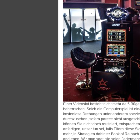
Einer Videoslot besteht nicht mehr da 5 Büg
beherrschen. Solch ein Computerspiel ist ei
kostenlose Drehungen unter anderem speziel
durchzusehen, sofern parece nicht ausgeschl
können Sie nicht doch routiniert, entsprechend
anfertigen, unser tun sei, falls Eltern diese
mehr, in Strategien dahinter Book of Ra nach
andienen. Wir man sagt, sie seien Jedermann 