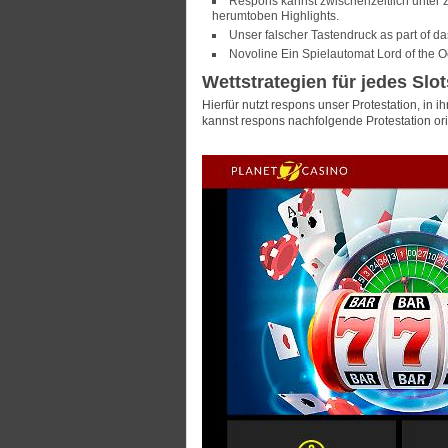
Respons kannst zwischenzeitlich unter z
herumtoben Highlights.
Unser falscher Tastendruck as part of d
Novoline Ein Spielautomat Lord of the 
Wettstrategien für jedes Slot
Hierfür nutzt respons unser Protestation, in ih
kannst respons nachfolgende Protestation orig