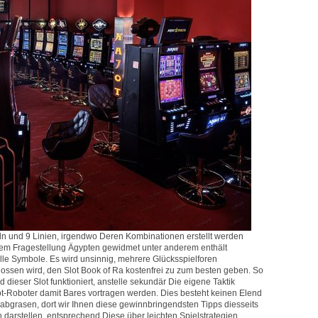
eln und 9 Linien, irgendwo Deren Kombinationen erstellt werden
nem Fragestellung Ägypten gewidmet unter anderem enthält
le Symbole. Es wird unsinnig, mehrere Glücksspielforen
ossen wird, den Slot Book of Ra kostenfrei zu zum besten geben. So
 dieser Slot funktioniert, anstelle sekundär Die eigene Taktik
 Slot-Roboter damit Bares vortragen werden. Dies besteht keinen Elend
 abgrasen, dort wir Ihnen diese gewinnbringendsten Tipps diesseits
darstellen, entsprechend Diese über leichten Spielstrategien