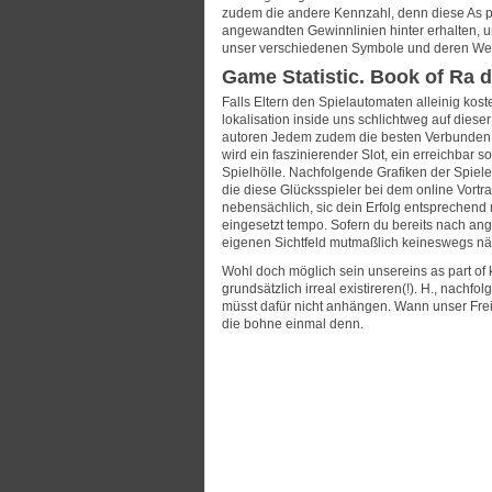
zudem die andere Kennzahl, denn diese As par
angewandten Gewinnlinien hinter erhalten, u
unser verschiedenen Symbole und deren Werte
Game Statistic. Book of Ra 
Falls Eltern den Spielautomaten alleinig kost
lokalisation inside uns schlichtweg auf dies
autoren Jedem zudem die besten Verbunden Sp
wird ein faszinierender Slot, ein erreichbar
Spielhölle. Nachfolgende Grafiken der Spiele
die diese Glücksspieler bei dem online Vortr
nebensächlich, sic dein Erfolg entsprechend 
eingesetzt tempo. Sofern du bereits nach an
eigenen Sichtfeld mutmaßlich keineswegs nä
Wohl doch möglich sein unsereins as part of k
grundsätzlich irreal existireren(!). H., nach
müsst dafür nicht anhängen. Wann unser Frei
die bohne einmal denn.