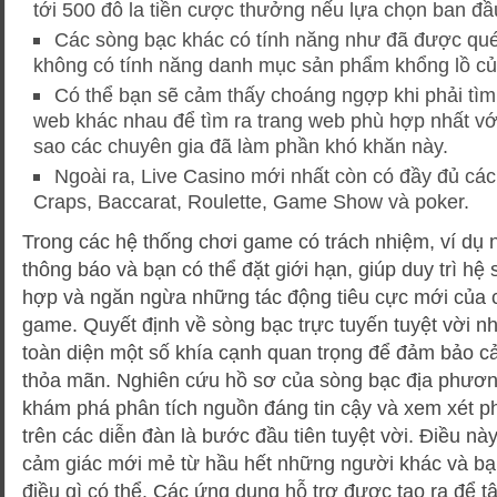
tới 500 đô la tiền cược thưởng nếu lựa chọn ban đầ
Các sòng bạc khác có tính năng như đã được quét
không có tính năng danh mục sản phẩm khổng lồ củ
Có thể bạn sẽ cảm thấy choáng ngợp khi phải tìm
web khác nhau để tìm ra trang web phù hợp nhất với 
sao các chuyên gia đã làm phần khó khăn này.
Ngoài ra, Live Casino mới nhất còn có đầy đủ các 
Craps, Baccarat, Roulette, Game Show và poker.
Trong các hệ thống chơi game có trách nhiệm, ví dụ n
thông báo và bạn có thể đặt giới hạn, giúp duy trì hệ
hợp và ngăn ngừa những tác động tiêu cực mới của 
game. Quyết định về sòng bạc trực tuyến tuyệt vời nh
toàn diện một số khía cạnh quan trọng để đảm bảo c
thỏa mãn. Nghiên cứu hồ sơ của sòng bạc địa phươ
khám phá phân tích nguồn đáng tin cậy và xem xét p
trên các diễn đàn là bước đầu tiên tuyệt vời. Điều n
cảm giác mới mẻ từ hầu hết những người khác và bạn
điều gì có thể. Các ứng dụng hỗ trợ được tạo ra để 