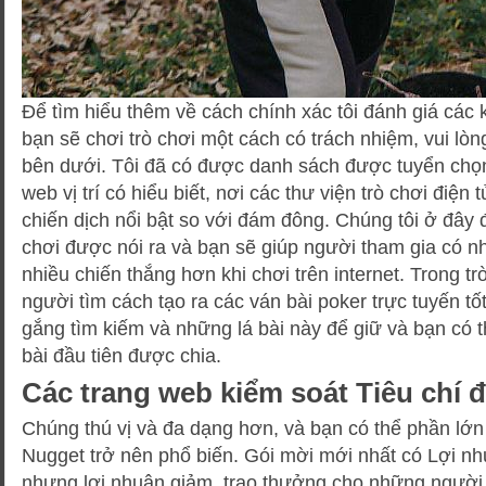
Để tìm hiểu thêm về cách chính xác tôi đánh giá các 
bạn sẽ chơi trò chơi một cách có trách nhiệm, vui lò
bên dưới. Tôi đã có được danh sách được tuyển chọn
web vị trí có hiểu biết, nơi các thư viện trò chơi điện
chiến dịch nổi bật so với đám đông. Chúng tôi ở đây 
chơi được nói ra và bạn sẽ giúp người tham gia có n
nhiều chiến thắng hơn khi chơi trên internet. Trong tr
người tìm cách tạo ra các ván bài poker trực tuyến tố
gắng tìm kiếm và những lá bài này để giữ và bạn có 
bài đầu tiên được chia.
Các trang web kiểm soát Tiêu chí 
Chúng thú vị và đa dạng hơn, và bạn có thể phần lớn 
Nugget trở nên phổ biến. Gói mời mới nhất có Lợi nh
nhưng lợi nhuận giảm, trao thưởng cho những người 