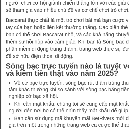
người chơi cơ hội giành chiến thắng lớn với các giải 
sẽ tham gia vào nhiều chủ đề và cơ chế chơi trò chơi
Baccarat thực chất là một trò chơi bài mà bạn cược v
tay của bạn hoặc liên kết thường thắng. Các biến th
bạn có thể chơi Baccarat nhỏ, và các khả năng chuyên
thêm sự hồi hộp vào cảm giác. Khi bạn là Sòng bạc đ
phần mềm di động trung thành, trang web thực sự đ
để sở hữu điện thoại di động.
Sòng bạc trực tuyến nào là tuyệt v
và kiếm tiền thật vào năm 2025?
Về cờ bạc trực tuyến, sòng bạc rút thăm trúng thư
tâm khác thường khi so sánh với sòng bạc bằng tiền
nghiệp cờ bạc xã hội.
Khi cần mật khẩu, chúng tôi sẽ cung cấp mật kh
người đến nơi họ có thể nhìn thấy mật khẩu để giúp
Bạn cần sử dụng mã khuyến mãi BetRivers mới đ
gia trên một trong những trang web cá cược thể thao