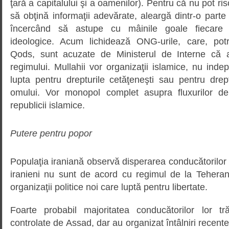
ţară a capitalului şi a oamenilor). Pentru că nu pot r
să obţină informaţii adevărate, aleargă dintr-o parte 
încercând să astupe cu mâinile goale fiecare c
ideologice. Acum lichidează ONG-urile, care, potriv
Qods, sunt acuzate de Ministerul de Interne că ar
regimului. Mullahii vor organizaţii islamice, nu ind
lupta pentru drepturile cetăţeneşti sau pentru drep
omului. Vor monopol complet asupra fluxurilor de i
republicii islamice.
Putere pentru popor
Populaţia iraniană observă disperarea conducătorilor s
iranieni nu sunt de acord cu regimul de la Teheran.
organizaţii politice noi care luptă pentru libertate.
Foarte probabil majoritatea conducătorilor lor tr
controlate de Assad, dar au organizat întâlniri recen