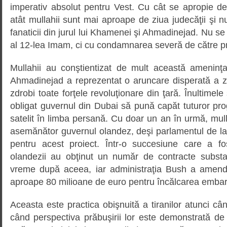
imperativ absolut pentru Vest. Cu cât se apropie de
atât mullahii sunt mai aproape de ziua judecăţii şi n
fanaticii din jurul lui Khamenei şi Ahmadinejad. Nu se
al 12-lea Imam, ci cu condamnarea severă de către pr
Mullahii au conştientizat de mult această ameninţa
Ahmadinejad a reprezentat o aruncare disperată a za
zdrobi toate forţele revoluţionare din ţară. Înultimel
obligat guvernul din Dubai să pună capăt tuturor pr
satelit în limba persană. Cu doar un an în urmă, mull
asemănător guvernul olandez, deşi parlamentul de l
pentru acest proiect. Într-o succesiune care a fo
olandezii au obţinut un număr de contracte substan
vreme după aceea, iar administraţia Bush a amend
aproape 80 milioane de euro pentru încălcarea embar
Aceasta este practica obişnuită a tiranilor atunci cân
când perspectiva prăbuşirii lor este demonstrată de