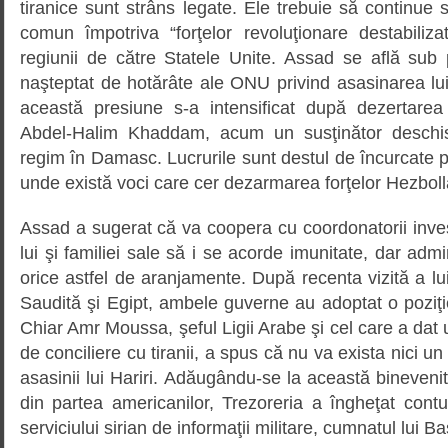
tiranice sunt strâns legate. Ele trebuie să continue 
comun împotriva “forţelor revoluţionare destabiliz
regiunii de către Statele Unite. Assad se află sub p
naşteptat de hotărâte ale ONU privind asasinarea lui 
această presiune s-a intensificat după dezertarea 
Abdel-Halim Khaddam, acum un susţinător deschis
regim în Damasc. Lucrurile sunt destul de încurcate p
unde există voci care cer dezarmarea forţelor Hezboll
Assad a sugerat că va coopera cu coordonatorii investi
lui şi familiei sale să i se acorde imunitate, dar adm
orice astfel de aranjamente. După recenta vizită a l
Saudită şi Egipt, ambele guverne au adoptat o poziţ
Chiar Amr Moussa, şeful Ligii Arabe şi cel care a dat
de conciliere cu tiranii, a spus că nu va exista nici un
asasinii lui Hariri. Adăugându-se la această bineveni
din partea americanilor, Trezoreria a îngheţat contu
serviciului sirian de informaţii militare, cumnatul lui 