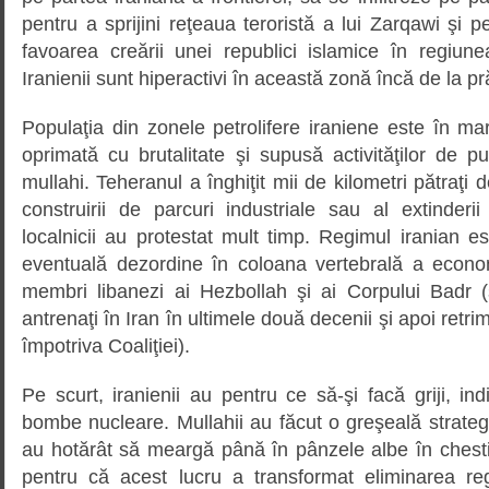
pentru a sprijini reţeaua teroristă a lui Zarqawi şi pe
favoarea creării unei republici islamice în regiune
Iranienii sunt hiperactivi în această zonă încă de la 
Populaţia din zonele petrolifere iraniene este în ma
oprimată cu brutalitate şi supusă activităţilor de pu
mullahi. Teheranul a înghiţit mii de kilometri pătraţi
construirii de parcuri industriale sau al extinderii fa
localnicii au protestat mult timp. Regimul iranian e
eventuală dezordine în coloana vertebrală a economi
membri libanezi ai Hezbollah şi ai Corpului Badr (ş
antrenaţi în Iran în ultimele două decenii şi apoi retrim
împotriva Coaliţiei).
Pe scurt, iranienii au pentru ce să-şi facă griji, i
bombe nucleare. Mullahii au făcut o greşeală strate
au hotărât să meargă până în pânzele albe în chest
pentru că acest lucru a transformat eliminarea reg