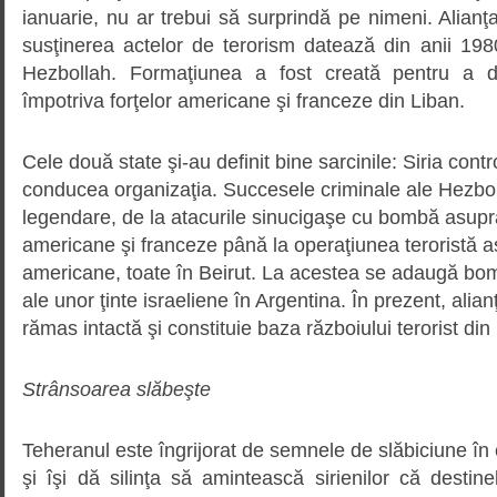
ianuarie, nu ar trebui să surprindă pe nimeni. Alianţa
susţinerea actelor de terorism datează din anii 1980
Hezbollah. Formaţiunea a fost creată pentru a d
împotriva forţelor americane şi franceze din Liban.
Cele două state şi-au definit bine sarcinile: Siria control
conducea organizaţia. Succesele criminale ale Hezbol
legendare, de la atacurile sinucigaşe cu bombă asupra
americane şi franceze până la operaţiunea teroristă
americane, toate în Beirut. La acestea se adaugă b
ale unor ţinte israeliene în Argentina. În prezent, alian
rămas intactă şi constituie baza războiului terorist din 
Strânsoarea slăbeşte
Teheranul este îngrijorat de semnele de slăbiciune în 
şi îşi dă silinţa să amintească sirienilor că destin