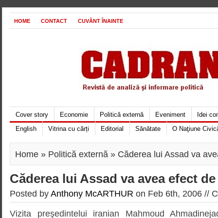
HOME
CONTACT
CUVÂNT ÎNAINTE
Cover story
Economie
Politică externă
Eveniment
Idei c
English
Vitrina cu cărți
Editorial
Sănătate
O Naţiune Civic
Home
»
Politică externă
» Căderea lui Assad va ave
Căderea lui Assad va avea efect d
Posted by
Anthony McARTHUR
on Feb 6th, 2006 //
C
Vizita preşedintelui iranian Mahmoud Ahmadinej