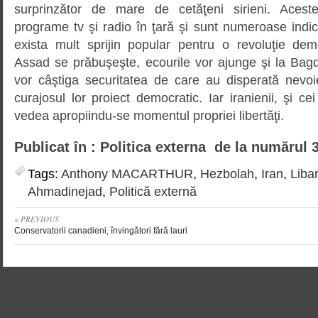
surprinzător de mare de cetăţeni sirieni. Acest
programe tv şi radio în ţară şi sunt numeroase indi
exista mult sprijin popular pentru o revoluţie de
Assad se prăbuşeşte, ecourile vor ajunge şi la Bagd
vor câştiga securitatea de care au disperată nevo
curajosul lor proiect democratic. Iar iranienii, şi cei r
vedea apropiindu-se momentul propriei libertăţi.
Publicat în : Politica externa de la numărul 
Tags:
Anthony MACARTHUR
,
Hezbolah
,
Iran
,
Liba
Ahmadinejad
,
Politică externă
« PREVIOUS
Conservatorii canadieni, învingători fără lauri