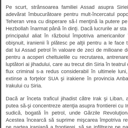
Pe scurt, strânsoarea familiei Assad asupra Sirie
adevărat îmbucurătoare pentru mult-încercatul popo
Teheran vrea cu disperare să-l menţină la putere pe
Hezbollah înarmat până în dinţi. Dacă lucrurile ar sta a
principalul aliat în războiul împotriva americanilo
obişnuit, iranienii îi plătesc pe alţii pentru a le face
dat lui Assad petrol în valoare de zeci de milioane d
pentru a acoperi cheltuielile cu recrutarea, antrenarea
luptători ai jihadului, care au trecut din Siria în teatru
flux criminal s-a redus considerabil în ultimele luni
extinse a forţelor SUA şi irakiene în provincia Anbar
Irakului cu Siria.
Dacă ar înceta traficul jihadist către Irak şi Liban, a
putea să-şi concentreze atenţia asupra frontierei cu I
sudică, bogată în petrol, unde Gărzile Revoluţion
Acestea încearcă să suprime mişcarea împotriva re
pe partea iraniană a frontierei, să se infiltreze pe pa