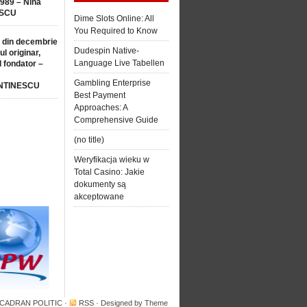
1989 – Nina
SCU
Dime Slots Online: All
You Required to Know
 din decembrie
Dudespin Native-
ul originar,
Language Live Tabellen
l fondator –
Gambling Enterprise
NTINESCU
Best Payment
Approaches: A
Comprehensive Guide
(no title)
Weryfikacja wieku w
Total Casino: Jakie
dokumenty są
akceptowane
 CADRAN POLITIC
·
RSS
· Designed by
Theme