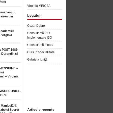
Unite
Virginia MIRCEA
Romanescu:
Legaturi
șirea din
Cezar Dobre
Academiei
Consultanţă ISO –
 Virginia
Implementare ISO
Consultanță mediu
 POST 1989 –
Cursuri specializare
 Durandin şi
e
Gabriela Ioniţă
MENSIUNE a
lui
nal – Virginia
 MACEDONIEI –
OBRE
 Manipulării,
Articole recente
ăzboiul Secret