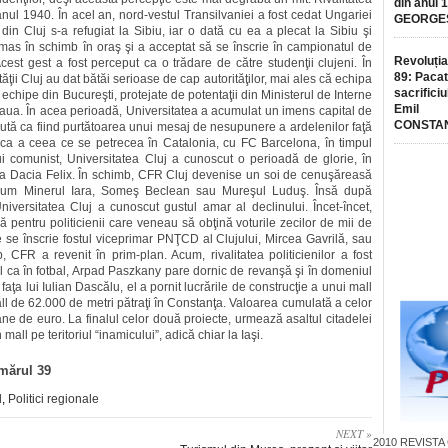
din anul 
anul 1940. În acel an, nord-vestul Transilvaniei a fost cedat Ungariei
GEORGE
din Cluj s-a refugiat la Sibiu, iar o dată cu ea a plecat la Sibiu şi
ămas în schimb în oraş şi a acceptat să se înscrie în campionatul de
Revoluția
cest gest a fost perceput ca o trădare de către studenţii clujeni. În
89: Pacat
ăţii Cluj au dat bătăi serioase de cap autorităţilor, mai ales că echipa
sacrificiu
 echipe din Bucureşti, protejate de potentaţii din Ministerul de Interne
Emil
teaua. În acea perioadă, Universitatea a acumulat un imens capital de
CONSTA
zută ca fiind purtătoarea unui mesaj de nesupunere a ardelenilor faţă
ica a ceea ce se petrecea în Catalonia, cu FC Barcelona, în timpul
ui comunist, Universitatea Cluj a cunoscut o perioadă de glorie, în
ca Dacia Felix. În schimb, CFR Cluj devenise un soi de cenuşăreasă
recum Minerul Iara, Someş Beclean sau Mureşul Luduş. Însă după
Universitatea Cluj a cunoscut gustul amar al declinului. Încet-încet,
ă pentru politicienii care veneau să obţină voturile zecilor de mii de
ie se înscrie fostul viceprimar PNŢCD al Clujului, Mircea Gavrilă, sau
CFR a revenit în prim-plan. Acum, rivalitatea politicienilor a fost
el ca în fotbal, Arpad Paszkany pare dornic de revanşă şi în domeniul
 faţa lui Iulian Dascălu, el a pornit lucrările de construcţie a unui mall
all de 62.000 de metri pătraţi în Constanţa. Valoarea cumulată a celor
ne de euro. La finalul celor două proiecte, urmează asaltul citadelei
all pe teritoriul “inamicului”, adică chiar la Iaşi.
umărul 39
l
,
Politici regionale
NEXT »
2010
REVISTA