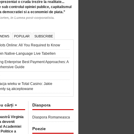
eprezentat o cruda trezire la realitate...
 sub controlul opiniei publice, capitalismul
a democratiei si a economiei de piata.”
orten, in Lumea post-corporatista.
 NEWS
POPULAR
SUBSCRIBE
ots Online: All You Required to Know
in Native-Language Live Tabellen
ng Enterprise Best Payment Approaches: A
hensive Guide
6
acja wieku w Total Casino: Jakie
nty są akceptowane
cu cărți »
Diaspora
astră Virginia
Diaspora Romaneasca
 devenit
l Academiei
Poezie
 Politice a