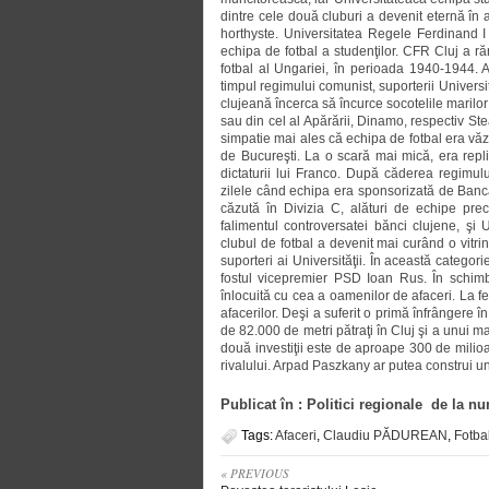
dintre cele două cluburi a devenit eternă în 
horthyste. Universitatea Regele Ferdinand I 
echipa de fotbal a studenţilor. CFR Cluj a r
fotbal al Ungariei, în perioada 1940-1944. A
timpul regimului comunist, suporterii Universit
clujeană încerca să încurce socotelile marilor
sau din cel al Apărării, Dinamo, respectiv S
simpatie mai ales că echipa de fotbal era vă
de Bucureşti. La o scară mai mică, era repl
dictaturii lui Franco. După căderea regimul
zilele când echipa era sponsorizată de Ban
căzută în Divizia C, alături de echipe p
falimentul controversatei bănci clujene, şi 
clubul de fotbal a devenit mai curând o vitrin
suporteri ai Universităţii. În această categor
fostul vicepremier PSD Ioan Rus. În schimb, 
înlocuită cu cea a oamenilor de afaceri. La f
afacerilor. Deşi a suferit o primă înfrângere în
de 82.000 de metri pătraţi în Cluj şi a unui m
două investiţii este de aproape 300 de milioa
rivalului. Arpad Paszkany ar putea construi un m
Publicat în : Politici regionale de la n
Tags:
Afaceri
,
Claudiu PĂDUREAN
,
Fotba
« PREVIOUS