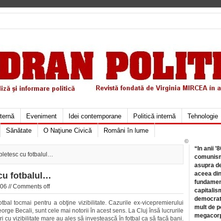
xternă
Eveniment
Idei contemporane
Politică internă
Tehnologie
Sănătate
O Naţiune Civică
Români în lume
©
“In anii ’
pletesc cu fotbalul…
comunismu
asupra de
aceea din
cu fotbalul…
fundament
06 //
Comments off
capitalis
democrati
tbal tocmai pentru a obţine vizibilitate. Cazurile ex-vicepremierului
mult de pe
ge Becali, sunt cele mai notorii în acest sens. La Cluj însă lucrurile
megacorpo
 cu vizibilitate mare au ales să investească în fotbal ca să facă bani.