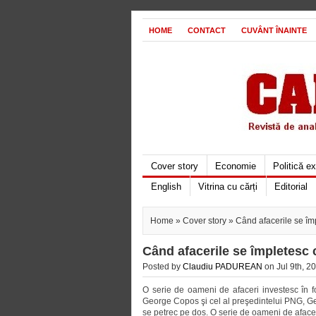
HOME
CONTACT
CUVÂNT ÎNAINTE
Cover story
Economie
Politică e
English
Vitrina cu cărți
Editorial
Home
»
Cover story
» Când afacerile se îm
Când afacerile se împletesc 
Posted by
Claudiu PADUREAN
on Jul 9th, 20
O serie de oameni de afaceri investesc în fo
George Copos şi cel al preşedintelui PNG, Geor
se petrec pe dos. O serie de oameni de afaceri