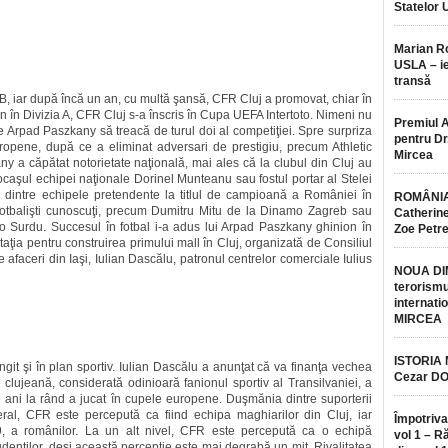
Statelor 
Marian 
USLA – ie
transă
B, iar după încă un an, cu multă şansă, CFR Cluj a promovat, chiar în
 an în Divizia A, CFR Cluj s-a înscris în Cupa UEFA Intertoto. Nimeni nu
Premiul 
Arpad Paszkany să treacă de turul doi al competiţiei. Spre surpriza
pentru Dr.
uropene, după ce a eliminat adversari de prestigiu, precum Athletic
Mircea
ny a căpătat notorietate naţională, mai ales că la clubul din Cluj au
ocaşul echipei naţionale Dorinel Munteanu sau fostul portar al Stelei
dintre echipele pretendente la titlul de campioană a României în
ROMÂNIA
t fotbalişti cunoscuţi, precum Dumitru Mitu de la Dinamo Zagreb sau
Catherine
o Surdu. Succesul în fotbal i-a adus lui Arpad Paszkany ghinion în
Zoe Petr
itaţia pentru construirea primului mall în Cluj, organizată de Consiliul
afaceri din Iaşi, Iulian Dascălu, patronul centrelor comerciale Iulius
NOUA DI
terorismu
internatio
MIRCEA
ISTORIA
ungit şi în plan sportiv. Iulian Dascălu a anunţat că va finanţa vechea
Cezar D
 clujeană, considerată odinioară fanionul sportiv al Transilvaniei, a
e ani la rând a jucat în cupele europene. Duşmănia dintre suporterii
al, CFR este percepută ca fiind echipa maghiarilor din Cluj, iar
Împotriva
19, a românilor. La un alt nivel, CFR este percepută ca o echipă
vol 1 – R
denţilor, deşi această percepţie este mai degrabă un mit. Rivalitatea