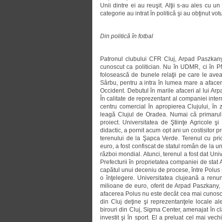
Unii dintre ei au reuşit. Alţii s-au ales cu 
categorie au intrat în politică şi au obţinut votu
Din politică în fotbal
Patronul clubului CFR Cluj, Arpad Paszkan
cunoscut ca politician. Nu în UDMR, ci în P
folosească de bunele relaţii pe care le ave
Sârbu, pentru a intra în lumea mare a afacerilo
Occident. Debutul în marile afaceri al lui Ar
În calitate de reprezentant al companiei int
centru comercial în apropierea Clujului, î
leagă Clujul de Oradea. Numai că primarul 
proiect. Universitatea de Ştiinţe Agricole 
didactic, a pornit acum opt ani un costisitor
terenului de la Şapca Verde. Terenul cu pri
euro, a fost confiscat de statul român de la u
război mondial. Atunci, terenul a fost dat Univ
Prefecturii în proprietatea companiei de stat 
capătul unui deceniu de procese, între Polus ş
o înţelegere. Universitatea clujeană a renun
milioane de euro, oferit de Arpad Paszkany, c
afacerea Polus nu este decât cea mai cunoscu
din Cluj deţine şi reprezentanţele locale al
birouri din Cluj, Sigma Center, amenajat în cl
investit şi în sport. El a preluat cel mai v