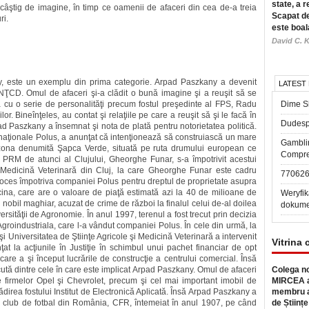
state, a r
un câştig de imagine, în timp ce oamenii de afaceri din cea de-a treia
Scapat de
ri.
este boal
David C. K
y, este un exemplu din prima categorie. Arpad Paszkany a devenit
LATEST
NŢCD. Omul de afaceri şi-a clădit o bună imagine şi a reuşit să se
a cu o serie de personalităţi precum fostul preşedinte al FPS, Radu
Dime Sl
r. Bineînţeles, au contat şi relaţiile pe care a reuşit să şi le facă în
Dudesp
pad Paszkany a însemnat şi nota de plată pentru notorietatea politică.
ernaţionale Polus, a anunţat că intenţionează să construiască un mare
Gambli
n zona denumită Şapca Verde, situată pe ruta drumului european ce
Compre
PRM de atunci al Clujului, Gheorghe Funar, s-a împotrivit acestui
şi Medicină Veterinară din Cluj, la care Gheorghe Funar este cadru
77062
 proces împotriva companiei Polus pentru dreptul de proprietate asupra
cina, care are o valoare de piaţă estimată azi la 40 de milioane de
Weryfik
n nobil maghiar, acuzat de crime de război la finalul celui de-al doilea
dokume
ersităţii de Agronomie. În anul 1997, terenul a fost trecut prin decizia
Agroindustriala, care l-a vândut companiei Polus. În cele din urmă, la
i Universitatea de Ştiinţe Agricole şi Medicină Veterinară a intervenit
Vitrina 
ţat la acţiunile în Justiţie în schimbul unui pachet financiar de opt
are a şi început lucrările de construcţie a centrului comercial. Însă
tă dintre cele în care este implicat Arpad Paszkany. Omul de afaceri
Colega no
e firmelor Opel şi Chevrolet, precum şi cel mai important imobil de
MIRCEA a
ădirea fostului Institut de Electronică Aplicată. Însă Arpad Paszkany a
membru a
echi club de fotbal din România, CFR, întemeiat în anul 1907, pe când
de Științe