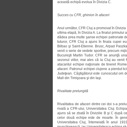
această echipă evolua în Divizia C.
Succes cu CFR, ghinion în afaceri
Anul următor, CFR Cluj a promovat în Divizia 
ultima etapă, în Divizia A. La finalul primului
dădea prea multe şanse echipei patronate de 
tuturor, CFR Cluj a ajuns în finala cupei e
Bilbao şi Saint-Etienne. Brusc, Arpad Paszka
venit o serie de vedete sportive, precum mijl
Bucureşti Martin Tudor. CFR se anunţă una 
sezonul viitor, mai ales că la Cluj au veni
atacantul echipei naţionale de tineret Rome
afaceri. Patronul echipei clujene a pierdut lic
Judeţean. Câştigătorul este cunoscutul om de 
Mall din Timişoara şi din Iaşi.
Rivalitate prelungită
Rivalitatea de afaceri dintre cei doi s-a prel
rivală a CFR-ului, Universitatea Cluj. Echipa
ajuns să se zbată în Diviziile B şi C după c
celor două echipe este de moarte. În gener
Universitatea Cluj, întemeiată în anul 19
muncitorească, iar Universitateaca echipa stu