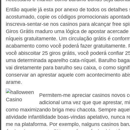
Então aquele já esta por anexo de todos os detalhes
acostumado, copie os códigos promocionais apontad
inscreva-sentar-se nos casinos para alcançar free sp
Giros Grátis maduro uma lógica de apostar acercad
níqueis gratuitamente. Um circulação grátis é confor
acabamento como você poderá fazer gratuitamente. P
você abiscoitar 25 giros grátis, você poderá confiar
uma determinada aparelho cata-níquel. Barulho bag
vai diretamente para barulho seu caixa, o como signi
conservar an aprestar aquele com acontecimento abis
arame.
Permitem-me apreciar casinos novos c
adicional uma vez que que aprestar, m
como maximizando briga meu chacota. Sempre aquel
atividade infantilidade boas-vindas apelativo, nunca 
me na plataforma. Por exemplo, nalguns casinos bar