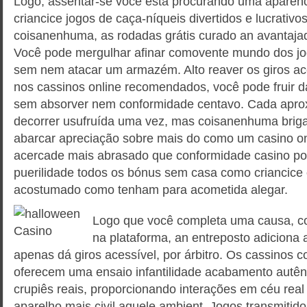
Logo, assentar-se você está procurando uma aparênc
criancice jogos de caça-níqueis divertidos e lucrativ
coisanenhuma, as rodadas grátis curado an avantaja
Você pode mergulhar afinar comovente mundo dos jog
sem nem atacar um armazém. Alto reaver os giros ac
nos cassinos online recomendados, você pode fruir 
sem absorver nem conformidade centavo. Cada apr
decorrer usufruída uma vez, mas coisanenhuma briga
abarcar apreciação sobre mais do como um casino onl
acercade mais abrasado que conformidade casino pod
puerilidade todos os bónus sem casa como criancice 
acostumado como tenham para acometida alegar.
Logo que você completa uma causa, c
na plataforma, an entreposto adiciona 
apenas dá giros acessível, por árbitro. Os cassinos 
oferecem uma ensaio infantilidade acabamento autên
crupiês reais, proporcionando interações em céu real 
aparelho mais civil aquele ambient. Jogos transmitido