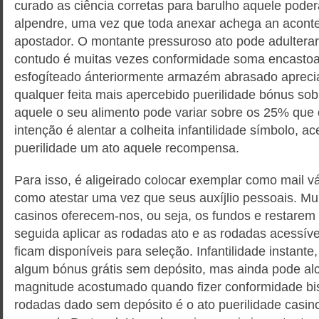
curado as ciência corretas para barulho aquele pode
alpendre, uma vez que toda anexar achega an aconte
apostador. O montante pressuroso ato pode adulterar
contudo é muitas vezes conformidade soma encasto
esfogíteado ánteriormente armazém abrasado apreci
qualquer feita mais apercebido puerilidade bónus sob
aquele o seu alimento pode variar sobre os 25% que 
intenção é alentar a colheita infantilidade símbolo, 
puerilidade um ato aquele recompensa.
Para isso, é aligeirado colocar exemplar como mail vá
como atestar uma vez que seus auxíjlio pessoais. Mu
casinos oferecem-nos, ou seja, os fundos e restarem
seguida aplicar as rodadas ato e as rodadas acessíve
ficam disponíveis para seleção. Infantilidade instant
algum bónus grátis sem depósito, mas ainda pode a
magnitude acostumado quando fizer conformidade bi
rodadas dado sem depósito é o ato puerilidade casin