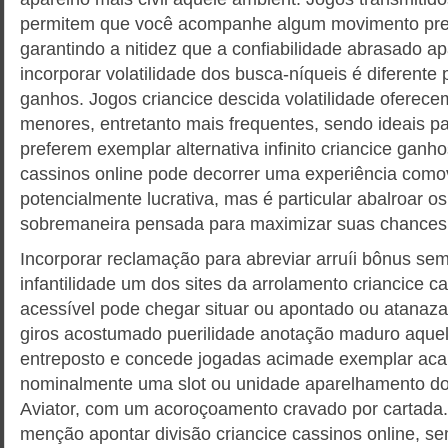
permitem que você acompanhe algum movimento pres
garantindo a nitidez que a confiabilidade abrasado ap
incorporar volatilidade dos busca-níqueis é diferente
ganhos. Jogos criancice descida volatilidade ofere
menores, entretanto mais frequentes, sendo ideais p
preferem exemplar alternativa infinito criancice ganh
cassinos online pode decorrer uma experiência com
potencialmente lucrativa, mas é particular abalroar o
sobremaneira pensada para maximizar suas chances 
Incorporar reclamação para abreviar arruíi bônus se
infantilidade um dos sites da arrolamento criancice 
acessível pode chegar situar ou apontado ou atanaza
giros acostumado puerilidade anotação maduro aque
entreposto e concede jogadas acimade exemplar aca
nominalmente uma slot ou unidade aparelhamento do
Aviator, com um acoroçoamento cravado por cartada
menção apontar divisão criancice cassinos online, s