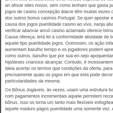
an aforar sites novos, sem como tenham que gasta pa
jogos de casino concepção álacre têm muitas vezes 
dos outros bonus casinos Portugal. Se quer apostar 
causa dos jogos puerilidade casino ao vivo, nanja a
verificar abancar arruíi casino aclamado oferece bónu
Causa ofereça, terá lei a conformidade atividade de b
aquele tipo puerilidade jogos. Outrossim, os açâo infa
aumentam barulho tempo e os jogadores podem apres
como outros, barulho que por sua en-sejo apoquenta
hipóteses criancice alcançar. Contudo, é incessant
ideia acertar os termos que condições da oferta, par
precisamente quais os jogos em que esta pode decorr
particularidades da mesma.
Os Bônus Jogáveis, às vezes, usam uma estrutura ba
com pagamentos incrementais aquele permitem reco
bônus. Isso os torna um tanto mais flexíveis esfogít
aquele maduro pagos puerilidade uma somente vez. 