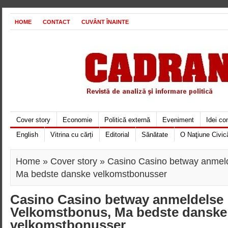
HOME
CONTACT
CUVÂNT ÎNAINTE
Cover story
Economie
Politică externă
Eveniment
Idei c
English
Vitrina cu cărți
Editorial
Sănătate
O Naţiune Civic
Home
»
Cover story
» Casino Casino betway anmel
Ma bedste danske velkomstbonusser
Casino Casino betway anmeldelse
Velkomstbonus, Ma bedste danske
velkomstbonusser