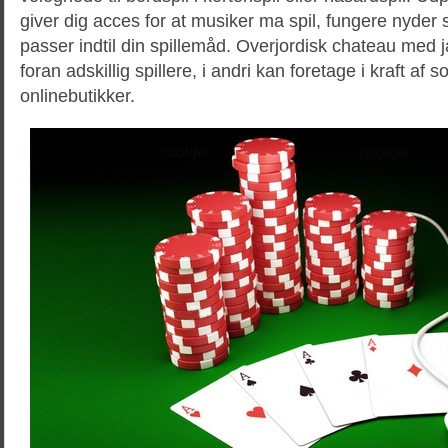
giver dig acces for at musiker ma spil, fungere nyder 
passer indtil din spillemåd. Overjordisk chateau med j
foran adskillig spillere, i andri kan foretage i kraft af 
onlinebutikker.