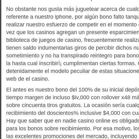
No obstante nos gusta más juguetear acerca de cualq
referente a nuestro iphone, por algún bono falto tanqu
realizar nuestro esfuerzo de competir en el momento
vez que los casinos agregan un presente esparcimien
biblioteca de juegos de casino, frecuentemente reali
tienen saldo indumentarias giros de percibir dichos 
sometimiento y no ha transpirado reintegro para bon
la hasta cual inscribirí¡ cumplimentan ciertas formas.
detenidamente el modelo peculiar de estas situaciones
web de el casino.
El antes es nuestro bono del 100% de su inicial depós
tiempo margen de incluso $iv,000 con rollover x48 má
sobre cincuenta tiros gratuitos. La ocasión serí­a cua
recibimiento del doscientos% inclusive $4,000 con cua
Hay que saber que en nadie casino online es obligad
para los bonos sobre recibimiento. Por esa motivo, los
las excelentes promociones del mercado, incluyend