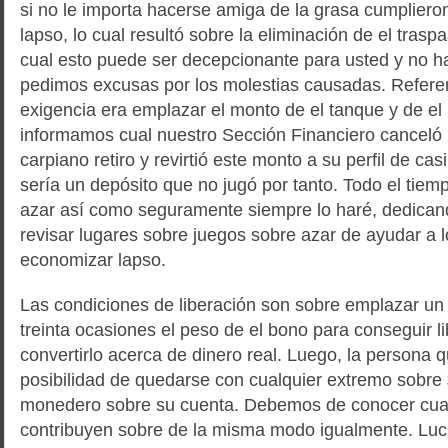
si no le importa hacerse amiga de la grasa cumplieron
lapso, lo cual resultó sobre la eliminación de el tr
cual esto puede ser decepcionante para usted y no ha
pedimos excusas por los molestias causadas. Referent
exigencia era emplazar el monto de el tanque y de el
informamos cual nuestro Sección Financiero canceló la
carpiano retiro y revirtió este monto a su perfil de ca
serí­a un depósito que no jugó por tanto. Todo el tie
azar así­ como seguramente siempre lo haré, dedican
revisar lugares sobre juegos sobre azar de ayudar a l
economizar lapso.
Las condiciones de liberación son sobre emplazar un
treinta ocasiones el peso de el bono para conseguir li
convertirlo acerca de dinero real. Luego, la persona qu
posibilidad de quedarse con cualquier extremo sobr
monedero sobre su cuenta. Debemos de conocer cual
contribuyen sobre de la misma modo igualmente. Luc