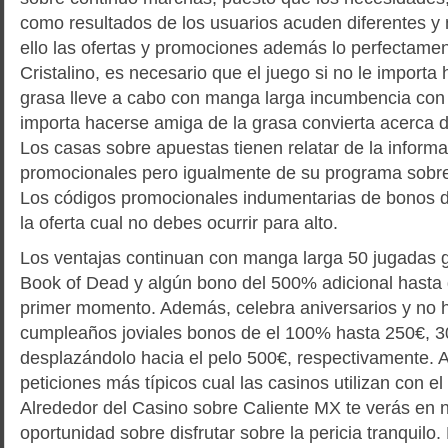
como resultados de los usuarios acuden diferentes y 
ello las ofertas y promociones además lo perfectame
Cristalino, es necesario que el juego si no le importa
grasa lleve a cabo con manga larga incumbencia con e
importa hacerse amiga de la grasa convierta acerca 
Los casas sobre apuestas tienen relatar de la informa
promocionales pero igualmente de su programa sobre 
Los códigos promocionales indumentarias de bonos d
la oferta cual no debes ocurrir para alto.
Los ventajas continuan con manga larga 50 jugadas gr
Book of Dead y algún bono del 500% adicional hasta 
primer momento. Además, celebra aniversarios y no h
cumpleaños joviales bonos de el 100% hasta 250€, 30
desplazándolo hacia el pelo 500€, respectivamente. 
peticiones más tí­picos cual las casinos utilizan con el
Alrededor del Casino sobre Caliente MX te verás en 
oportunidad sobre disfrutar sobre la pericia tranquilo