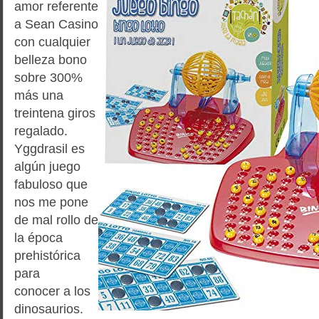
amor referente
a Sean Casino
con cualquier
belleza bono
sobre 300%
más una
treintena giros
regalado.
Yggdrasil es
algún juego
fabuloso que
nos me pone
de mal rollo de
la época
prehistórica
para
conocer a los
dinosaurios.