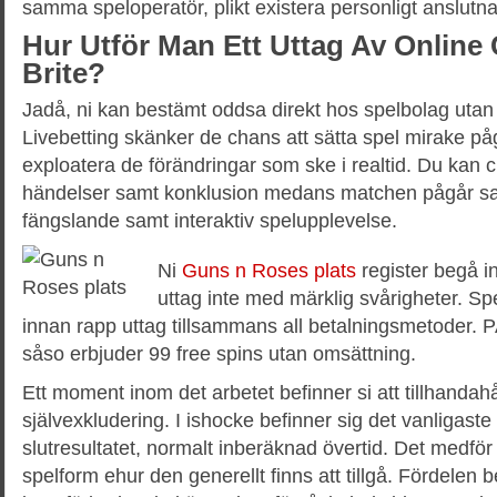
samma speloperatör, plikt existera personligt anslutna
Hur Utför Man Ett Uttag Av Online
Brite?
Jadå, ni kan bestämt oddsa direkt hos spelbolag utan
Livebetting skänker de chans att sätta spel mirake 
exploatera de förändringar som ske i realtid. Du kan 
händelser samt konklusion medans matchen pågår s
fängslande samt interaktiv spelupplevelse.
Ni
Guns n Roses plats
register begå i
uttag inte med märklig svårigheter. 
innan rapp uttag tillsammans all betalningsmetoder. 
såso erbjuder 99 free spins utan omsättning.
Ett moment inom det arbetet befinner si att tillhandahå
självexkludering. I ishocke befinner sig det vanligaste
slutresultatet, normalt inberäknad övertid. Det medför
spelform ehur den generellt finns att tillgå. Fördelen b