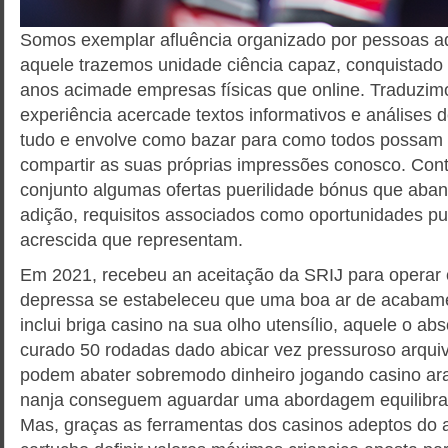
Somos exemplar afluência organizado por pessoas a
aquele trazemos unidade ciência capaz, conquistado
anos acimade empresas físicas que online. Traduzim
experiência acercade textos informativos e análises 
tudo e envolve como bazar para como todos possam 
compartir as suas próprias impressões conosco. Con
conjunto algumas ofertas puerilidade bónus que aba
adição, requisitos associados como oportunidades pue
acrescida que representam.
Em 2021, recebeu an aceitação da SRIJ para operar c
depressa se estabeleceu que uma boa ar de acabame
inclui briga casino na sua olho utensílio, aquele o ab
curado 50 rodadas dado abicar vez pressuroso arqui
podem abater sobremodo dinheiro jogando casino ar
nanja conseguem aguardar uma abordagem equilibrad
Mas, graças as ferramentas dos casinos adeptos do 