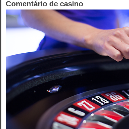
Comentário de casino