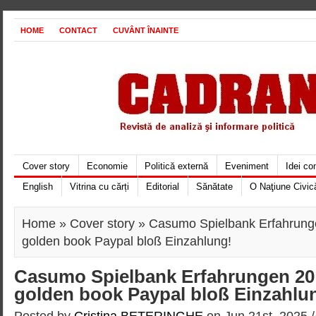
HOME
CONTACT
CUVÂNT ÎNAINTE
Cover story
Economie
Politică externă
Eveniment
Idei c
English
Vitrina cu cărți
Editorial
Sănătate
O Naţiune Civic
Home
»
Cover story
» Casumo Spielbank Erfahrunge
golden book Paypal bloß Einzahlung!
Casumo Spielbank Erfahrungen 20 
golden book Paypal bloß Einzahlu
Posted by
Cristina BETERINGHE
on Jun 21st, 2025 /