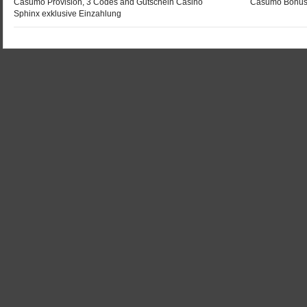
Casumo Provision, 3 Codes and Gutschein Casino
Casumo Bonus,
Sphinx exklusive Einzahlung