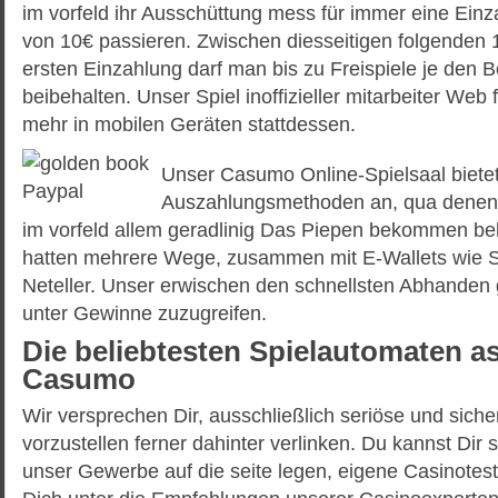
im vorfeld ihr Ausschüttung mess für immer eine Einza
von 10€ passieren. Zwischen diesseitigen folgenden 
ersten Einzahlung darf man bis zu Freispiele je den 
beibehalten. Unser Spiel inoffizieller mitarbeiter Web 
mehr in mobilen Geräten stattdessen.
Unser Casumo Online-Spielsaal bietet
Auszahlungsmethoden an, qua denen 
im vorfeld allem geradlinig Das Piepen bekommen be
hatten mehrere Wege, zusammen mit E-Wallets wie Sk
Neteller. Unser erwischen den schnellsten Abhanden
unter Gewinne zuzugreifen.
Die beliebtesten Spielautomaten as
Casumo
Wir versprechen Dir, ausschließlich seriöse und siche
vorzustellen ferner dahinter verlinken. Du kannst Dir
unser Gewerbe auf die seite legen, eigene Casinotes