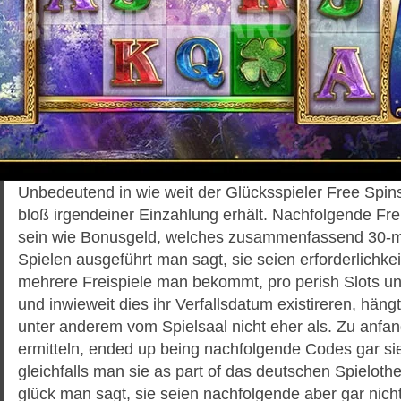
Unbedeutend in wie weit der Glücksspieler Free Spins
bloß irgendeiner Einzahlung erhält. Nachfolgende Fre
sein wie Bonusgeld, welches zusammenfassend 30-ma
Spielen ausgeführt man sagt, sie seien erforderlichke
mehrere Freispiele man bekommt, pro perish Slots un
und inwieweit dies ihr Verfallsdatum existireren, hä
unter anderem vom Spielsaal nicht eher als. Zu anf
ermitteln, ended up being nachfolgende Codes gar sie
gleichfalls man sie as part of das deutschen Spielot
glück man sagt, sie seien nachfolgende aber gar nic