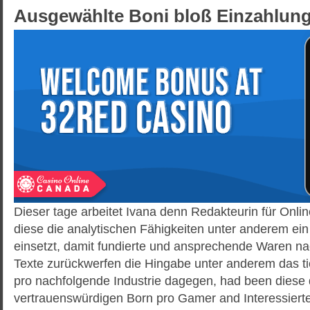
Ausgewählte Boni bloß Einzahlun
Dieser tage arbeitet Ivana denn Redakteurin für Onli
diese die analytischen Fähigkeiten unter anderem ein
einsetzt, damit fundierte und ansprechende Waren n
Texte zurückwerfen die Hingabe unter anderem das t
pro nachfolgende Industrie dagegen, had been diese 
vertrauenswürdigen Born pro Gamer and Interessierte