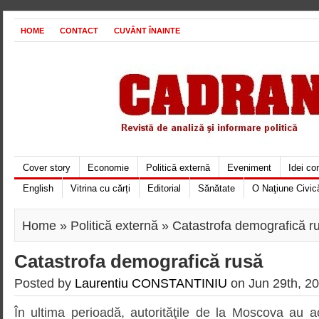
HOME
CONTACT
CUVÂNT ÎNAINTE
Cover story
Economie
Politică externă
Eveniment
Idei c
English
Vitrina cu cărți
Editorial
Sănătate
O Naţiune Civic
Home
»
Politică externă
» Catastrofa demografică r
Catastrofa demografică rusă
Posted by
Laurentiu CONSTANTINIU
on Jun 29th, 20
În ultima perioadă, autorităţile de la Moscova au a