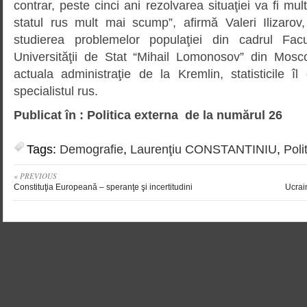
contrar, peste cinci ani rezolvarea situaţiei va fi mult
statul rus mult mai scump”, afirmă Valeri Ilizarov,
studierea problemelor populaţiei din cadrul Fac
Universităţii de Stat “Mihail Lomonosov” din Mosc
actuala administraţie de la Kremlin, statisticile î
specialistul rus.
Publicat în : Politica externa de la numărul 26
Tags:
Demografie
,
Laurenţiu CONSTANTINIU
,
Poli
« PREVIOUS
Constituţia Europeană – speranţe şi incertitudini
Ucrain