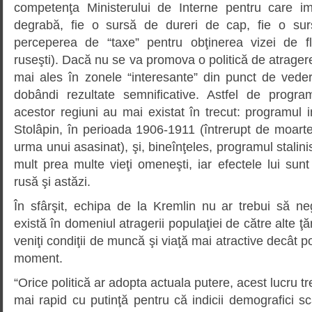
competenţa Ministerului de Interne pentru care imi
degrabă, fie o sursă de dureri de cap, fie o sur
perceperea de “taxe” pentru obţinerea vizei de fl
ruseşti). Dacă nu se va promova o politică de atragere
mai ales în zonele “interesante” din punct de ved
dobândi rezultate semnificative. Astfel de progra
acestor regiuni au mai existat în trecut: programul in
Stolâpin, în perioada 1906-1911 (întrerupt de moarte
urma unui asasinat), şi, bineînţeles, programul stalini
mult prea multe vieţi omeneşti, iar efectele lui sunt
rusă şi astăzi.
În sfârşit, echipa de la Kremlin nu ar trebui să ne
există în domeniul atragerii populaţiei de către alte ţă
veniţi condiţii de muncă şi viaţă mai atractive decât p
moment.
“Orice politică ar adopta actuala putere, acest lucru t
mai rapid cu putinţă pentru că indicii demografici sc