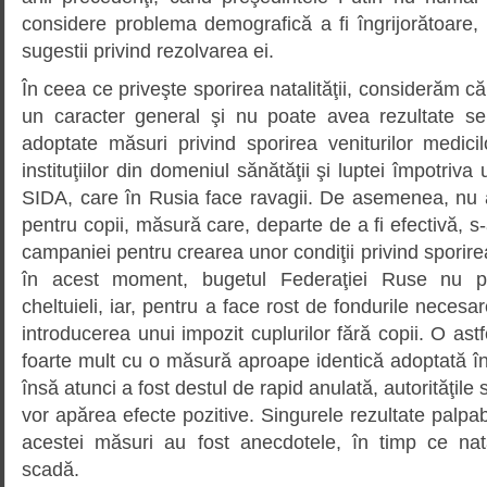
considere problema demografică a fi îngrijorătoare, c
sugestii privind rezolvarea ei.
În ceea ce priveşte sporirea natalităţii, considerăm că 
un caracter general şi nu poate avea rezultate se
adoptate măsuri privind sporirea veniturilor medicil
instituţiilor din domeniul sănătăţii şi luptei împotriva
SIDA, care în Rusia face ravagii. De asemenea, nu au
pentru copii, măsură care, departe de a fi efectivă, s-a
campaniei pentru crearea unor condiţii privind sporire
în acest moment, bugetul Federaţiei Ruse nu po
cheltuieli, iar, pentru a face rost de fondurile necesar
introducerea unui impozit cuplurilor fără copii. O ast
foarte mult cu o măsură aproape identică adoptată î
însă atunci a fost destul de rapid anulată, autorităţile
vor apărea efecte pozitive. Singurele rezultate palpa
acestei măsuri au fost anecdotele, în timp ce nat
scadă.