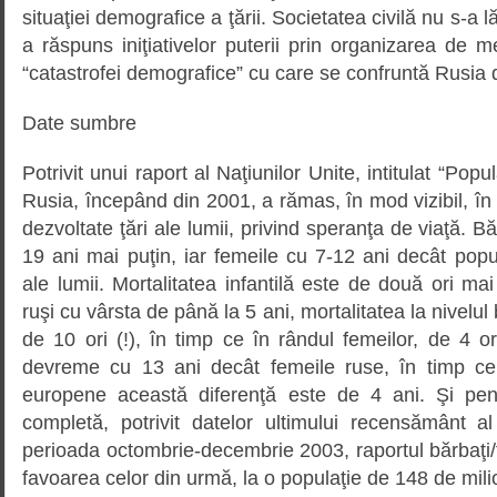
situaţiei demografice a ţării. Societatea civilă nu s-a l
a răspuns iniţiativelor puterii prin organizarea de
“catastrofei demografice” cu care se confruntă Rusia 
Date sumbre
Potrivit unui raport al Naţiunilor Unite, intitulat “Popu
Rusia, începând din 2001, a rămas, în mod vizibil, în
dezvoltate ţări ale lumii, privind speranţa de viaţă. Bă
19 ani mai puţin, iar femeile cu 7-12 ani decât popul
ale lumii. Mortalitatea infantilă este de două ori mai
ruşi cu vârsta de până la 5 ani, mortalitatea la nivelul
de 10 ori (!), în timp ce în rândul femeilor, de 4 or
devreme cu 13 ani decât femeile ruse, în timp ce 
europene această diferenţă este de 4 ani. Şi pent
completă, potrivit datelor ultimului recensământ al
perioada octombrie-decembrie 2003, raportul bărbaţi/
favoarea celor din urmă, la o populaţie de 148 de milio