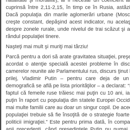
cuprinsă între 2,11-2,15, în timp ce în Rusia, astăz
Dacă populaţia din marile aglomerări urbane (Mosc
creşte constant, depăşind acest indicator, nu acela
despre zonele rurale, unde nivelul de trai scăzut şi a
rândul populaţiei tinere.
Naşteţi mai mult şi muriţi mai târziu!
Parcă pentru a dori să arate gravitatea situaţiei, preş
acordat o atenţie specială acestei probleme în disc
camerelor reunite ale Parlamentului rus, discurs ţinut l
prilej, Vladimir Putin – pentru care deja de u
demografică se află pe lista priorităţilor – a declara
faptul că femeile ruse trăiesc mai puţin cu 10 ani, ia
puţin în raport cu populaţia din statele Europei Occide
mai multe familii care au doar un singur copil. De ace
populaţiei trebuie să fie însoţită de o strategie foarte
politicii imigraţiei.” Este pentru prima dată, în compa
anii precedenţi, când preşedintele Putin nu numai