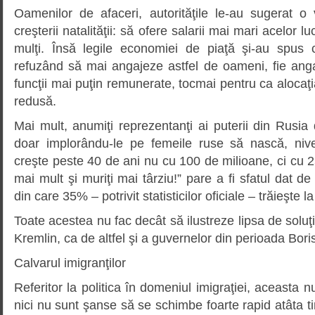
Oamenilor de afaceri, autorităţile le-au sugerat o 
creşterii natalităţii: să ofere salarii mai mari acelor l
mulţi. Însă legile economiei de piaţă şi-au spus cu
refuzând să mai angajeze astfel de oameni, fie anga
funcţii mai puţin remunerate, tocmai pentru ca alocaţi
redusă.
Mai mult, anumiţi reprezentanţi ai puterii din Rusia
doar implorându-le pe femeile ruse să nască, nive
creşte peste 40 de ani nu cu 100 de milioane, ci cu 2
mai mult şi muriţi mai târziu!” pare a fi sfatul dat de 
din care 35% – potrivit statisticilor oficiale – trăieşte la
Toate acestea nu fac decât să ilustreze lipsa de soluţi
Kremlin, ca de altfel şi a guvernelor din perioada Boris
Calvarul imigranţilor
Referitor la politica în domeniul imigraţiei, aceasta 
nici nu sunt şanse să se schimbe foarte rapid atâta 