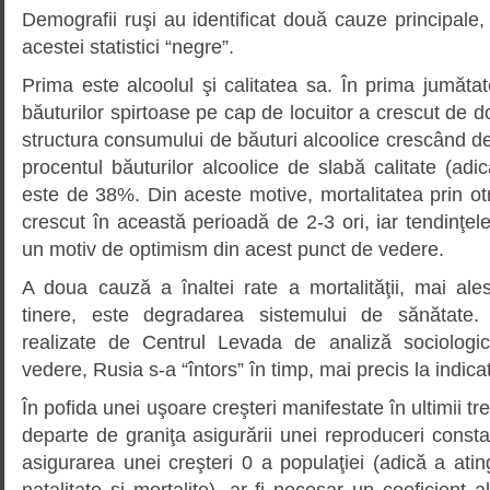
Demografii ruşi au identificat două cauze principale, 
acestei statistici “negre”.
Prima este alcoolul şi calitatea sa. În prima jumăta
băuturilor spirtoase pe cap de locuitor a crescut de d
structura consumului de băuturi alcoolice crescând de t
procentul băuturilor alcoolice de slabă calitate (adic
este de 38%. Din aceste motive, mortalitatea prin otră
crescut în această perioadă de 2-3 ori, iar tendinţele
un motiv de optimism din acest punct de vedere.
A doua cauză a înaltei rate a mortalităţii, mai ale
tinere, este degradarea sistemului de sănătate. Po
realizate de Centrul Levada de analiză sociologi
vedere, Rusia s-a “întors” în timp, mai precis la indica
În pofida unei uşoare creşteri manifestate în ultimii trei
departe de graniţa asigurării unei reproduceri consta
asigurarea unei creşteri 0 a populaţiei (adică a ating
natalitate şi mortalite), ar fi necesar un coeficient al