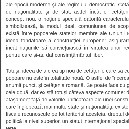
ale epocii moderne şi ale regimului democratic. Cetă
de naţionalitate şi de stat, astfel încât o “cetăţ
concept nou, o noţiune specială datorită caracterul
simbolizează, la modul ideal, comuniunea de scopu
există între popoarele statelor membre ale Uniunii 
ideea fondatoare a construcţiei europene: asigura
încât naţiunile să convieţuiască în virtutea unor reg
pentru care şi-au dat consimţământul liber.
Totuşi, ideea de a crea tip nou de cetăţenie care să 
popoare nu este în totalitate nouă. O astfel de încerca
anumit punct, şi cetăţenia romană. Se poate face cu g
cele două, dar există totuşi câteva aspecte comune: d
ataşament faţă de valorile unificatoare ale unei constru
care înglobează mai multe state şi naţionalităţi, existen
fiscale recunoscute pe tot teritoriul acesteia, dreptul d
politică la nivel superior, un statut internaţional special
terţe.