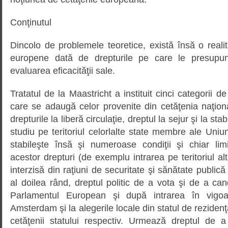
Conţinutul
Dincolo de problemele teoretice, există însă o realita
europene dată de drepturile pe care le presupun
evaluarea eficacităţii sale.
Tratatul de la Maastricht a instituit cinci categorii d
care se adaugă celor provenite din cetăţenia naţion
drepturile la liberă circulaţie, dreptul la sejur şi la sta
studiu pe teritoriul celorlalte state membre ale Uniun
stabileşte însă şi numeroase condiţii şi chiar limi
acestor drepturi (de exemplu intrarea pe teritoriul al
interzisă din raţiuni de securitate şi sănătate publică ş
al doilea rând, dreptul politic de a vota şi de a can
Parlamentul European şi după intrarea în vigoa
Amsterdam şi la alegerile locale din statul de rezidenţă
cetăţenii statului respectiv. Urmează dreptul de a