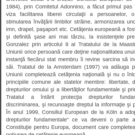
1984), prin Comitetul Adonnino, a făcut primul pas
viza facilitarea liberei circulaţii a persoanelor
stimularea învăţării limbilor străine, armonizarea un
imn, drapel, paşaport etc. Cetăţenia europeană a fost
şi definită şase ani mai târziu, la insistenţele pr
Gonzalez prin articolul 8 al Tratatului de la Maast
Uniunii orice persoană care deţine naţionalitatea unui
instanţă fiecărui stat membru îi revine sarcina să in
săi. Tratatul de la Amsterdam (1997) va adăuga pr
Uniunii completează cetăţenia naţională şi nu o înl
principiile comune ale statelor membre: libertate, 
drepturilor omului şi a libertăţilor fundamentale şi pri
Tratatul a întărit protecţia drepturilor fund
discriminarea, şi recunoaşte dreptul la informaţie şi 
În anul 1999, Consiliul European de la Köln a ado
drepturilor fundamentale” ce va deveni o parte a 
Constituţie pentru Europa, document care completeaz
noţiunea de cetăţenie europeană.