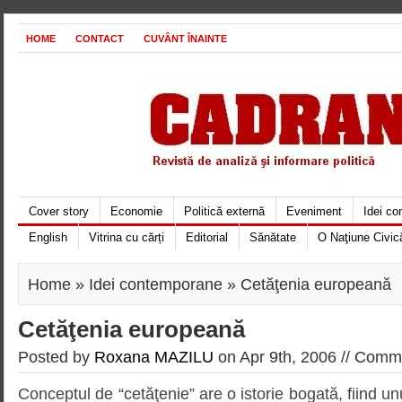
HOME
CONTACT
CUVÂNT ÎNAINTE
Cover story
Economie
Politică externă
Eveniment
Idei c
English
Vitrina cu cărți
Editorial
Sănătate
O Naţiune Civic
Home
»
Idei contemporane
» Cetăţenia europeană
Cetăţenia europeană
Posted by
Roxana MAZILU
on Apr 9th, 2006 //
Comme
Conceptul de “cetăţenie” are o istorie bogată, fiind unu