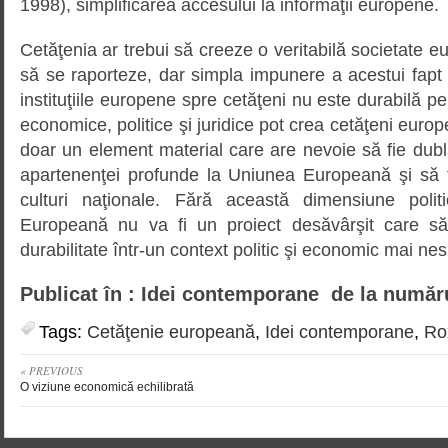
1998), simplificarea accesului la informaţii europene.
Cetăţenia ar trebui să creeze o veritabilă societate eu
să se raporteze, dar simpla impunere a acestui fapt
instituţiile europene spre cetăţeni nu este durabilă p
economice, politice şi juridice pot crea cetăţeni europ
doar un element material care are nevoie să fie dubl
apartenenţei profunde la Uniunea Europeană şi să tr
culturi naţionale. Fără această dimensiune polit
Europeană nu va fi un proiect desăvârşit care să-i
durabilitate într-un context politic şi economic mai nes
Publicat în : Idei contemporane de la număr
Tags:
Cetăţenie europeană
,
Idei contemporane
,
Ro
« PREVIOUS
O viziune economică echilibrată