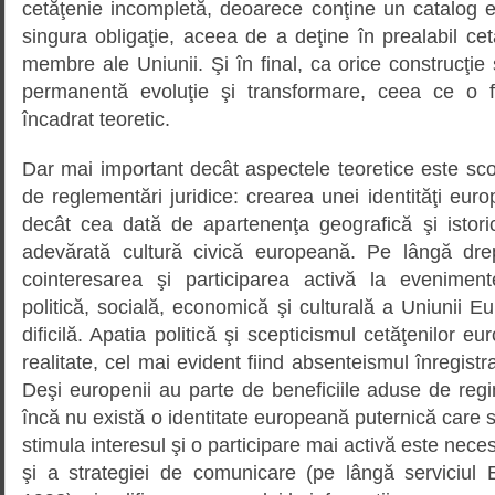
cetăţenie incompletă, deoarece conţine un catalog e
singura obligaţie, aceea de a deţine în prealabil cet
membre ale Uniunii. Şi în final, ca orice construcţie s
permanentă evoluţie şi transformare, ceea ce o f
încadrat teoretic.
Dar mai important decât aspectele teoretice este scop
de reglementări juridice: crearea unei identităţi eu
decât cea dată de apartenenţa geografică şi istoric
adevărată cultură civică europeană. Pe lângă drep
cointeresarea şi participarea activă la eveniment
politică, socială, economică şi culturală a Uniunii 
dificilă. Apatia politică şi scepticismul cetăţenilor e
realitate, cel mai evident fiind absenteismul înregistr
Deşi europenii au parte de beneficiile aduse de regimu
încă nu există o identitate europeană puternică care s
stimula interesul şi o participare mai activă este neces
şi a strategiei de comunicare (pe lângă serviciul 