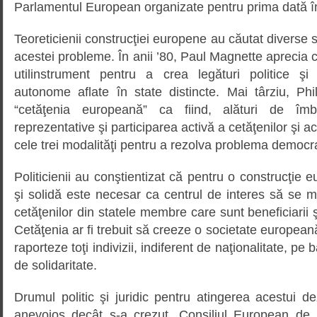
Parlamentul European organizate pentru prima dată î
Teoreticienii construcţiei europene au căutat diverse 
acestei probleme. În anii ’80, Paul Magnette aprecia c
utilinstrument pentru a crea legături politice şi
autonome aflate în state distincte. Mai târziu, Phi
“cetăţenia europeană” ca fiind, alături de îmbu
reprezentative şi participarea activă a cetăţenilor şi act
cele trei modalităţi pentru a rezolva problema democr
Politicienii au conştientizat că pentru o construcţie 
şi solidă este necesar ca centrul de interes să se 
cetăţenilor din statele membre care sunt beneficiarii şi
Cetăţenia ar fi trebuit să creeze o societate europeană
raporteze toţi indivizii, indiferent de naţionalitate, p
de solidaritate.
Drumul politic şi juridic pentru atingerea acestui d
anevoios decât s-a crezut. Consiliul European de 