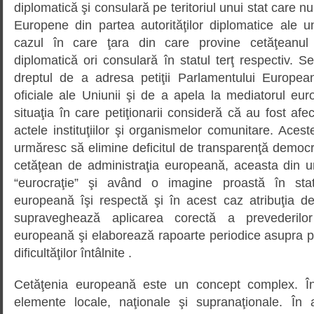
diplomatică şi consulară pe teritoriul unui stat care 
Europene din partea autorităţilor diplomatice ale u
cazul în care ţara din care provine cetăţeanul
diplomatică ori consulară în statul terţ respectiv. 
dreptul de a adresa petiţii Parlamentului European
oficiale ale Uniunii şi de a apela la mediatorul 
situaţia în care petiţionarii consideră că au fost afe
actele instituţiilor şi organismelor comunitare. Aces
urmăresc să elimine deficitul de transparenţă democra
cetăţean de administraţia europeană, aceasta din u
“eurocraţie” şi având o imagine proastă în st
europeană îşi respectă şi în acest caz atribuţia de 
supraveghează aplicarea corectă a prevederilo
europeană şi elaborează rapoarte periodice asupra pr
dificultăţilor întâlnite .
Cetăţenia europeană este un concept complex. În
elemente locale, naţionale şi supranaţionale. În 