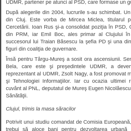
UDMR, partener pe atunci al PSD, care formase un gu
După alegerile din 2004, lucrurile s-au schimbat. Un
din Cluj. Este vorba de Mircea Miclea, titularul po
Cercetării. Ioan Rus şi-a consolidat poziţia în PSD
din PRM, iar Emil Boc, ales primar al Clujului în
succesorul lui Traian Băsescu la şefia PD şi una di
figuri din coaliţia de guvernare.
Însă pentru Târgu-Mureş a sosit ora ascensiunii. S
Bela, care este şi preşedintele UDMR, a deveni
reprezentant al UDMR, Zsolt Nagy, a fost promovat mi
şi Tehnologiei Informaţiilor. Iar cu ocazia ultimei 
cuvânt al PNL, deputatul de Mureş Eugen Nicolăescu, 
Sănătăţii.
Clujul, trimis la masa săracilor
Potrivit unui studiu comandat de Comisia European
trebui să aloce bani pentru dezvoltarea urbană