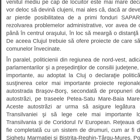
venitul mediu pe cap de locuitor este mai mare decât
vor deloc să devină clujeni, mai ales că, dacă ar deven
ar pierde posibilitatea de a primi fonduri SAPAR
rezolvarea problemelor administrative, vor avea de căl
până în centrul oraşului, în loc să meargă o distanţă
De aceea Clujul trebuie să ofere proiecte de care să b
comunelor învecinate.
În paralel, politicienii din regiunea de nord-vest, ad
parlamentarilor şi a preşedinţilor de consilii judeţene, p
importante, au adoptat la Cluj o declaraţie politic
susţinerea celor mai importante proiecte regional
autostrada Braşov-Borş, secondată de propuneri de
autostrăzi, pe traseele Petea-Satu Mare-Baia Mare
Aceste autostrăzi ar urma să asigure legătura d
Transilvaniei şi să lege cele mai importante lo
Transilvania şi de Coridorul IV European. Reţeaua d
fie completată cu un sistem de drumuri, cum ar fi 
Sighetu Marmaţiei şi Bistriţa-Reghin-Târgu-Mureş. Poli