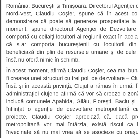
România: Bucureşti şi Timişoara. Directorul Agenţiei
Nord-Vest, Claudiu Coşier, spune că în acest con
demonstreze că poate să genereze prosperitate la n
moment, spune directorul Agenţiei de Dezvoltare 
comportă cu ceilalţi locuitori ai regiunii exact în ace
că s-ar comporta bucureştenii cu locuitorii din
beneficiază din plin de resursele umane şi de cele 
însă nu oferă nimic în schimb.
În acest moment, afirmă Claudiu Coşier, cea mai bun
fi crearea unei structuri cu trei poli de dezvoltare – C
Însă şi în această privinţă, Clujul a rămas în urmă. Î
administraţiei clujene afirmă că vor să creeze o zo
includă comunele Apahida, Gilău, Floreşti, Baciu şi
înfiinţat o agenţie de dezvoltare metropolitană 
proiecte. Claudiu Coşier apreciază că, dacă pro
metropolitană vor mai întârzia, există riscul ca 
învecinate să nu mai vrea să se asocieze cu oraşul.