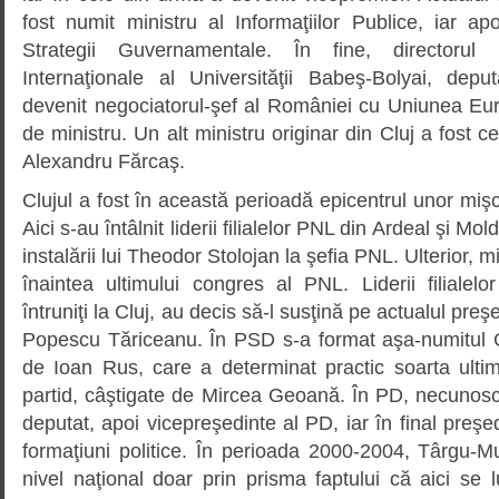
fost numit ministru al Informaţiilor Publice, iar ap
Strategii Guvernamentale. În fine, directorul I
Internaţionale al Universităţii Babeş-Bolyai, dep
devenit negociatorul-şef al României cu Uniunea Eur
de ministru. Un alt ministru originar din Cluj a fost ce
Alexandru Fărcaş.
Clujul a fost în această perioadă epicentrul unor miş
Aici s-au întâlnit liderii filialelor PNL din Ardeal şi Mo
instalării lui Theodor Stolojan la şefia PNL. Ulterior, 
înaintea ultimului congres al PNL. Liderii filialel
întruniţi la Cluj, au decis să-l susţină pe actualul preşe
Popescu Tăriceanu. În PSD s-a format aşa-numitul 
de Ioan Rus, care a determinat practic soarta ultim
partid, câştigate de Mircea Geoană. În PD, necunosc
deputat, apoi vicepreşedinte al PD, iar în final preşe
formaţiuni politice. În perioada 2000-2004, Târgu-M
nivel naţional doar prin prisma faptului că aici se l