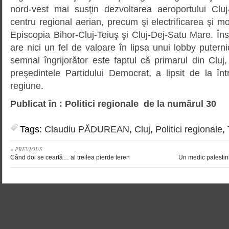
nord-vest mai susţin dezvoltarea aeroportului Clu
centru regional aerian, precum şi electrificarea şi mo
Episcopia Bihor-Cluj-Teiuş şi Cluj-Dej-Satu Mare. În
are nici un fel de valoare în lipsa unui lobby puterni
semnal îngrijorător este faptul că primarul din Cluj
preşedintele Partidului Democrat, a lipsit de la întru
regiune.
Publicat în : Politici regionale de la numărul 30
Tags:
Claudiu PĂDUREAN
,
Cluj
,
Politici regionale
,
« PREVIOUS
Când doi se ceartă… al treilea pierde teren
Un medic palestini