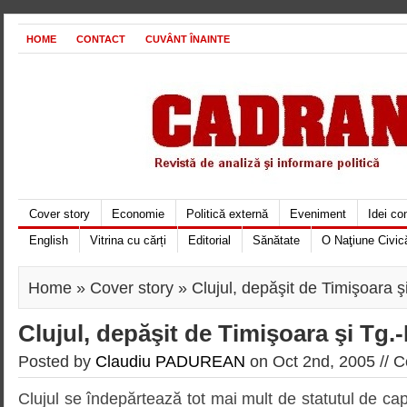
HOME
CONTACT
CUVÂNT ÎNAINTE
Cover story
Economie
Politică externă
Eveniment
Idei c
English
Vitrina cu cărți
Editorial
Sănătate
O Naţiune Civic
Home
»
Cover story
» Clujul, depăşit de Timişoara 
Clujul, depăşit de Timişoara şi Tg.
Posted by
Claudiu PADUREAN
on Oct 2nd, 2005 //
C
Clujul se îndepărtează tot mai mult de statutul de capit