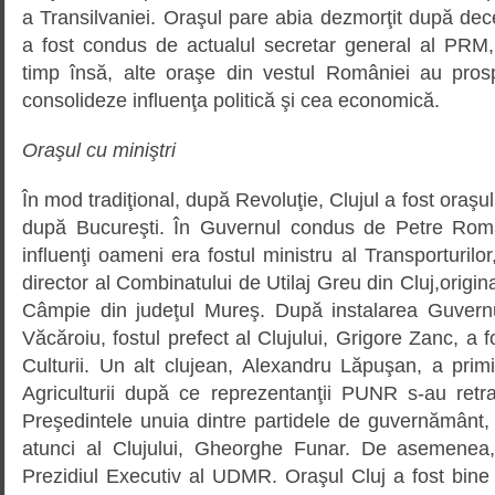
a Transilvaniei. Oraşul pare abia dezmorţit după decen
a fost condus de actualul secretar general al PRM
timp însă, alte oraşe din vestul României au prosp
consolideze influenţa politică şi cea economică.
Oraşul cu miniştri
În mod tradiţional, după Revoluţie, Clujul a fost oraşul
după Bucureşti. În Guvernul condus de Petre Roma
influenţi oameni era fostul ministru al Transporturilor
director al Combinatului de Utilaj Greu din Cluj,origi
Câmpie din judeţul Mureş. După instalarea Guvern
Văcăroiu, fostul prefect al Clujului, Grigore Zanc, a 
Culturii. Un alt clujean, Alexandru Lăpuşan, a primi
Agriculturii după ce reprezentanţii PUNR s-au ret
Preşedintele unuia dintre partidele de guvernământ
atunci al Clujului, Gheorghe Funar. De asemenea, 
Prezidiul Executiv al UDMR. Oraşul Cluj a fost bine 