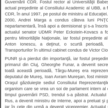
Guvernării CDR. Fostul rector al Universităţii Babe
actual preşedinte al Consiliului Academic al UBB, a 
CDR, în anul 1997, pe postul de ministru al Educaţiei.
2000, Andrei Marga a condus câteva luni PNŢCD
neparlamentară, însă apoi a demisionat şi s-a înscr
actualul senator UDMR Peter Eckstein-Kovacs a fos
pentru Minorităţile Naţionale, iar fostul preşedinte a
Anton Ionescu, a deţinut, o scurtă perioadă, 
Transporturilor în ultimul cabinet condus de Victor Ci
PUNR şi-a pierdut din importanţă, iar fostul preşedint
primarul din Cluj, Gheorghe Funar, a devenit secr
toată această perioadă, Târgu-Mureş era repreze
deputatul de Mureş, Ioan Avram Mureşan, fost ministr
Oraşul găzduieşte sediul Consiliului Reprezentanţ
organism care se vrea un soi de parlament intern al 
timpul guvernării PSD, trendul s-a păstrat. Actualul
Rus, a devenit ministru de Interne, apoi a preluat şi po
iar în cele din urmă a devenit vicepremier. Actualu