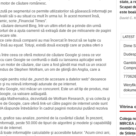
state, a r
n motor de căutare românesc.
Scapat de
zută pe seg­men­tul ce permite utilizatorilor să găsească informaţii pe
este boal
ivalii săi s-au situat cu mult în urma lui. În acest moment însă,
David C. K
amic, scrie „Financial Times”.
 căutare denumit Bing, într-un ultim efort de a prinde din urmă
forturi de a ajuta oamenii să extragă date de pe milioanele de pagini
iecare site.
LATEST
ece cele două companii au mai încercat în trecut să se lupte cu
însă au eşuat. Totuşi, există două excepţii care ar putea oferi o
Dime Sl
Dudesp
ţă între ceea ce oferă motorul de căutare Google şi ceea ce vor
cu care Google se confruntă o dată cu lansarea aplicaţiei web
Gambli
n motor de căutare, dar care a fost gândit mai mult ca un oracol
Compre
ondus de Stephen Wol­fram, un om de ştiinţă din Anglia, care a
77062
ogle pentru rolul de „punct de accesare a datelor web” deoarece
 şi nu relevă infor­maţii adunate de pe internet.
Weryfik
tru Google, nici măcar un concurent. Este un alt tip de produs, mai
dokume
 Google, ca valoare adău­gată.
aţia Mathematica, dezvol­ta­tă de Wolfram Research, şi va colecta şi
e de Google, care oferă link-uri către pagini de internet unde sunt
Vitrina 
 WA răspunde întrebărilor în cadrul paginii motorului putând rezolva
grafice sau analize, pornind de la cuvântul căutat. În pre­zent,
Colega no
ormaţii, peste 50.000 de tipuri de algoritmi şi modele şi capa­bilităţi
MIRCEA a
i de internet.
membru a
toate informaţiile calcu­labile şi accesibile tuturor. ”Acum cinci ani,
de Științe