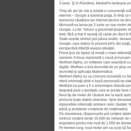
3 iunie. Şi în România, MediaPro testează u
Timp de ani de zile a existat o concurenţă scă
internet – Google a dominat piaţa, în timp ce r
domeniul căutărilor pe internet devine iar din
Microsoft va lansa pe 3 iunie un nou motor de
Google. La fel, Yahoo! a prezentat propriile e
web, fără a mai fi nevoiţi să caute pe rând în f
Toate aceste eforturi pot părea inutile, deoar
Google, care deţine în prezent 64% din piaţă, 
perspectivă diferită asupra situaţiei.
Prima ţine de faptul că există o mare diferen
oamenii. A doua reprezintă o nouă provocare 
Wolfram Alpha, un software care seamănă cu u
digital. Wolfram a fost dezvoltat de un grup c
dezvoltat şi aplicaţia Mathematica.
Wolfram Alpha nu va concura niciodată cu Go
oferă informaţii dintr-o bază personală de date
Wolfram nu pare a fi o ameninţare directă pen
degrabă pare o facilitate care ar prinde bine
Noul tip de motor de căutare are la bază aplic
prelucra toate datele obiective. Spre deosebir
disponibile informaţii similare celor căutate,
până şi probleme complexe de mate­matică.
De asemenea, răspunsurile pot conţine tabele, 
motorul conţine peste 10.000 de miliarde de inf
lingvistice pentru mai mult de 1.000 de domeni
Pe termen lung, noul motor are ca scop să facă 