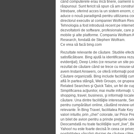
când computerele erau încă tinere, oamenii s-
răspun­sul. Sunt fericit să spun că am constru
întrebare, oferind acces la un sistem enorm, c
aduce o nouă paradigmă pentru utilizarea comp
directorul executiv al companiei Wol­fram Re
Tehnologia a fost introdusă recent pe internet
dezvoltatorii de software, profe­sionale, care p
mobile şi alte platforme. Compania Wolfram Al
Research, fondată de Ste­phen Wolfram.
Ce vrea să facă bing.com
Rezultate relevante de căutare. Studiile efect
satisfăcătoare. Bing ajută la iden­tifi­carea re
evidenţiat), Deep Links (ce resurse un site po
rezultat de căutare când se trece cu mouse-ul
avem Instant Answers, ce oferă informaţii post
Căutare organizată. Bing include facilităţi cu
află în partea stângă, Web Groups, ce grupează
Related Searches şi Quick Tabs, un fel de cupr
Simplificarea acţiunilor, mai multe informaţii. 
shopping, travel, business, şi informaţii local
căutare. Una dintre facilităţile intere­sante, S
pentru cumpărături online, cău­tând review-uri a
relevante. În Bing Travel, facilitatea Rate Key 
valori intuitiv, prin „chei” colorate, iar Price 
un bilet de avion pentru a prinde preţurile ce
Deocamdată nu toate facilităţile sunt „live”, B
Yahoo! nu este foarte decisă în ceea ce priveş
posibilitatea vânzării diviziei de căutare cătr