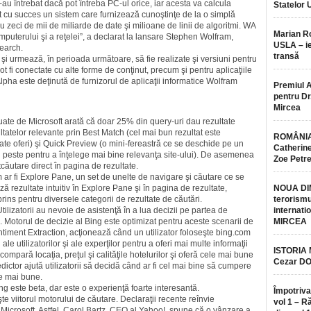
au întrebat dacă pot întreba PC-ul orice, iar acesta va calcula
Statelor 
it cu succes un sistem care furnizează cunoştinţe de la o simplă
u zeci de mii de miliarde de date şi milioane de linii de algoritmi. WA
Marian 
uterului şi a reţelei”, a declarat la lansare Stephen Wolfram,
USLA – ie
search.
transă
 şi urmează, în perioada următoare, să fie realizate şi versiuni pentru
ot fi conectate cu alte forme de conţinut, precum şi pentru aplicaţiile
pha este deţinută de furnizorul de aplicaţii informatice Wolfram
Premiul 
pentru Dr.
Mircea
uate de Microsoft arată că doar 25% din query-uri dau rezul­ta­te
zultatelor relevante prin Best Ma­tch (cel mai bun rezultat este
ROMÂNIA
ate oferi) şi Quick Preview (o mini-fereastră ce se deschide pe un
Catherine
 peste pentru a înţelege mai bine relevanţa site-ului). De asemenea
Zoe Petr
căutare direct în pagina de rezultate.
m ar fi Explore Pane, un set de unelte de navigare şi căutare ce se
 rezultate intuitiv în Explore Pane şi în pagina de rezultate,
NOUA DI
ins pentru diversele categorii de rezultate de căutări.
terorismu
Utilizatorii au nevoie de asistenţă în a lua decizii pe partea de
internatio
e. Motorul de decizie al Bing este optimizat pentru aceste scenarii de
MIRCEA
entiment Extraction, acţio­nea­ză când un utilizator foloseşte bing.com
le utilizatorilor şi ale experţilor pentru a oferi mai multe informaţii
ISTORIA
compară locaţia, preţul şi calităţile hotelurilor şi oferă cele mai bune
Cezar D
Predictor ajută utilizatorii să decidă când ar fi cel mai bine să cumpere
le mai bune.
ing este beta, dar este o experienţă foarte interesantă.
Împotriva
te viitorul motorului de căutare. Declaraţii recente reînvie
vol 1 – R
e Microsoft. Astfel, Carol Bartz, CEO al Yahoo!, spune că o vânzare a