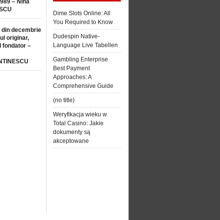
1989 – Nina
SCU
Dime Slots Online: All
You Required to Know
 din decembrie
Dudespin Native-
ul originar,
Language Live Tabellen
l fondator –
Gambling Enterprise
NTINESCU
Best Payment
Approaches: A
Comprehensive Guide
(no title)
Weryfikacja wieku w
Total Casino: Jakie
dokumenty są
akceptowane