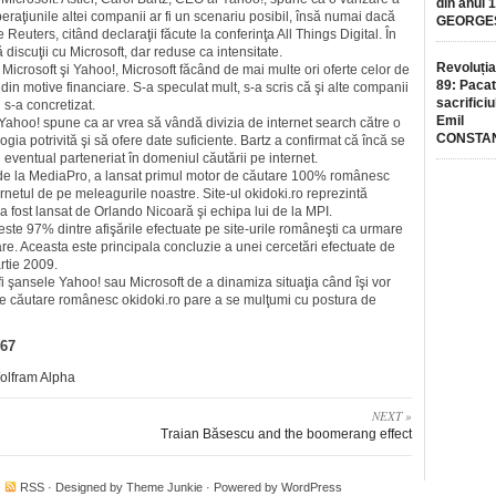
din anul 
peraţiunile altei companii ar fi un scenariu posibil, însă numai dacă
GEORGE
e Reuters, citând declaraţii făcute la conferinţa All Things Digital. În
discuţii cu Microsoft, dar reduse ca intensitate.
Revoluția
 Microsoft şi Yahoo!, Micro­soft făcând de mai multe ori ofer­te celor de
89: Pacat
 din motive fi­nan­ciare. S-a speculat mult, s-a scris că şi alte companii
sacrificiu
 s-a concretizat.
Emil
-ul Yahoo! spune ca ar vrea să vândă divizia de internet search către o
CONSTA
ia potrivită şi să ofere date suficiente. Bartz a confirmat că încă se
n eventual parteneriat în domeniul căutării pe internet.
t de la MediaPro, a lansat primul motor de căutare 100% româ­nesc
rnetul de pe meleagurile noastre. Site-ul okidoki.ro reprezintă
 a fost lansat de Orlando Nicoară şi echipa lui de la MPI.
te 97% dintre afişările efectuate pe site-urile româneşti ca urmare
utare. Aceasta este principala concluzie a unei cercetări efectuate de
rtie 2009.
 fi şansele Yahoo! sau Microsoft de a dinamiza situaţia când îşi vor
e căutare românesc okidoki.ro pare a se mulţumi cu postura de
 67
olfram Alpha
NEXT »
Traian Băsescu and the boomerang effect
·
RSS
· Designed by
Theme Junkie
· Powered by
WordPress