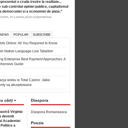
eprezentat o cruda trezire la realitate...
 sub controlul opiniei publice, capitalismul
a democratiei si a economiei de piata.”
orten, in Lumea post-corporatista.
 NEWS
POPULAR
SUBSCRIBE
ots Online: All You Required to Know
in Native-Language Live Tabellen
ng Enterprise Best Payment Approaches: A
hensive Guide
6
acja wieku w Total Casino: Jakie
nty są akceptowane
cu cărți »
Diaspora
astră Virginia
Diaspora Romaneasca
 devenit
l Academiei
Poezie
 Politice a