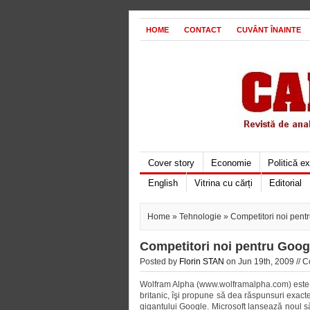
HOME
CONTACT
CUVÂNT ÎNAINTE
Cover story
Economie
Politică e
English
Vitrina cu cărți
Editorial
Home
»
Tehnologie
» Competitori noi pent
Competitori noi pentru Goog
Posted by
Florin STAN
on Jun 19th, 2009 //
C
Wolfram Alpha (www.wolframalpha.com) este u
britanic, îşi propune să dea răspunsuri exact
gigantului Google. Microsoft lansează noul s