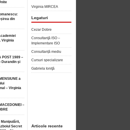
Unite
Virginia MIRCEA
Romanescu:
Legaturi
șirea din
Cezar Dobre
Academiei
Consultanţă ISO –
 Virginia
Implementare ISO
Consultanță mediu
 POST 1989 –
Cursuri specializare
 Durandin şi
e
Gabriela Ioniţă
MENSIUNE a
lui
nal – Virginia
 MACEDONIEI –
OBRE
 Manipulării,
Articole recente
ăzboiul Secret