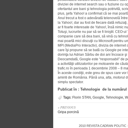
diviziei de internet search sau o fuziune cu o
ofertantul are bani şi tehnologia potrivită, scri
plus, şefa Yahoo! a confirmat că se mai poartă 
Anul trecut a fost o adevărată tele­novelă între
la Yahoo!, dar au fost de fie­care dată refuzaţi,
ar fi foarte interesate de Yahoo!, însă nimic nu
Totuşi, lucrurile nu par să se fi liniştit. CEO
companie care să dea bani, să vină cu tehnolog
mai poartă mici discuţii cu Mi­cro­soft pentru u
MPI (MediaPro Interactiv), divizia de interne
care îşi propune să se bată cu Google pe inte
dorinţa lui Adrian Sârbu de doi ani încoa­ce şi
Deocamdată, Google este “respon­sabil” de pes
a activităţii utilizatorilor pe motoarele de că
trafic.ro în perioada 1 decembrie 2008 – 8 ma
În aceste condiţii, este greu de spus care vor
aminti de România. Până una, alta, motorul d
simplu spectator.
Publicat în : Tehnologie de la numărul
Tags:
Florin STAN
,
Google
,
Tehnologie
,
W
« PREVIOUS
Gripa porcină
2010
REVISTA CADRAN POLITIC