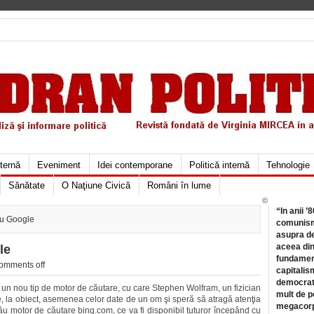
xternă
Eveniment
Idei contemporane
Politică internă
Tehnologie
Sănătate
O Naţiune Civică
Români în lume
©
“In anii ’
ru Google
comunismu
asupra de
aceea din
le
fundament
omments off
capitalis
democrati
n nou tip de motor de căutare, cu care Stephen Wolfram, un fizician
mult de pe
e, la obiect, asemenea celor date de un om şi speră să atragă atenţia
megacorpo
ău motor de căutare bing.com, ce va fi disponibil tuturor începând cu