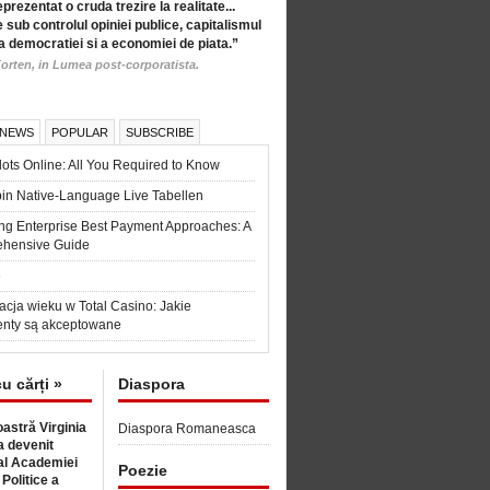
eprezentat o cruda trezire la realitate...
 sub controlul opiniei publice, capitalismul
a democratiei si a economiei de piata.”
orten, in Lumea post-corporatista.
 NEWS
POPULAR
SUBSCRIBE
ots Online: All You Required to Know
in Native-Language Live Tabellen
ng Enterprise Best Payment Approaches: A
hensive Guide
6
acja wieku w Total Casino: Jakie
nty są akceptowane
cu cărți »
Diaspora
astră Virginia
Diaspora Romaneasca
 devenit
l Academiei
Poezie
 Politice a