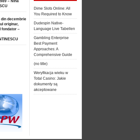
1989 – Nina
SCU
Dime Slots Online: All
You Required to Know
 din decembrie
Dudespin Native-
ul originar,
Language Live Tabellen
l fondator –
Gambling Enterprise
NTINESCU
Best Payment
Approaches: A
Comprehensive Guide
(no title)
Weryfikacja wieku w
Total Casino: Jakie
dokumenty są
akceptowane