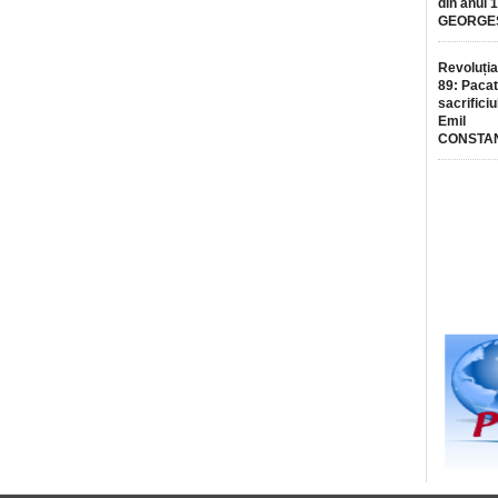
din anul 
GEORGE
Revoluția
89: Pacat
sacrificiu
Emil
CONSTA