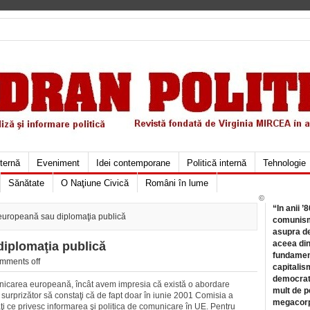
xternă
Eveniment
Idei contemporane
Politică internă
Tehnologie
Sănătate
O Naţiune Civică
Români în lume
©
“In anii ’
uropeană sau diplomaţia publică
comunismu
asupra de
aceea din
iplomaţia publică
fundament
mments off
capitalis
democrati
unicarea europeană, încât avem impresia că există o abordare
mult de pe
E surprizător să constaţi că de fapt doar în iunie 2001 Comisia a
megacorpo
ţi ce privesc informarea şi politica de comunicare în UE. Pentru