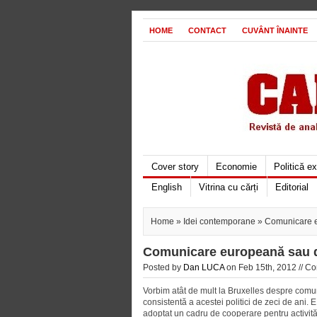
HOME
CONTACT
CUVÂNT ÎNAINTE
Cover story
Economie
Politică e
English
Vitrina cu cărți
Editorial
Home
»
Idei contemporane
» Comunicare e
Comunicare europeană sau d
Posted by
Dan LUCA
on Feb 15th, 2012 //
Co
Vorbim atât de mult la Bruxelles despre com
consistentă a acestei politici de zeci de ani. 
adoptat un cadru de cooperare pentru activită