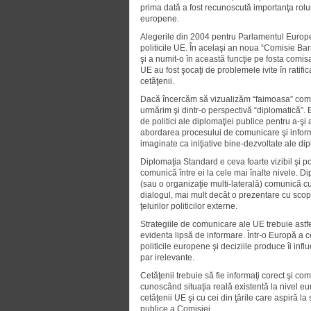
prima dată a fost recunoscută importanţa rolul
europene.
Alegerile din 2004 pentru Parlamentul Europea
politicile UE. În acelaşi an noua “Comisie B
şi a numit-o în această funcţie pe fosta comis
UE au fost şocaţi de problemele ivite în rati
cetãţenii.
Dacă încercăm să vizualizăm “faimoasa” comun
urmărim şi dintr-o perspectivă “diplomatică”. 
de politici ale diplomaţiei publice pentru a-şi
abordarea procesului de comunicare şi informa
imaginate ca iniţiative bine-dezvoltate ale dip
Diplomaţia Standard e ceva foarte vizibil şi po
comunică între ei la cele mai înalte nivele. Di
(sau o organizaţie multi-laterală) comunică c
dialogul, mai mult decât o prezentare cu scop
ţelurilor politicilor externe.
Strategiile de comunicare ale UE trebuie astfel
evidenta lipsă de informare. Într-o Europă a ce
politicile europene şi deciziile produce îi influ
par irelevante.
Cetăţenii trebuie să fie informaţi corect şi com
cunoscând situaţia reală existentă la nivel e
cetăţenii UE şi cu cei din ţările care aspiră l
publice a Comisiei.