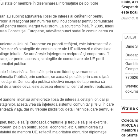
state, a r
ui statelor membre în diseminarea informaţiilor pe politicile
Scapat de
este boal
n au sublinit agravarea lipsei de interes al cetăţenilor pentru
David C. K
arroso” a reacţionat prin numirea unui nou comisar pentru comunicare
ară pentru mediu Margot Wallström. La scurt timp însă, în 2005, liderii
ficarea Constituţiei Europene, adevãrat punct nodal în comunicarea cu
LATEST
icare a Uniunii Europene cu proprii cetăţeni, este interesant să o
Dime Sl
Este clar că strategiile de comunicare ale UE utilizează o diversitate
 atinge ţelurile. Se urmăreşte înţelegerea reciprocă şi cooperarea în
Dudesp
re, iar pentru aceasta, strategiile de comunicare ale UE pot fi
lomaţiei publice.
Gambli
Compre
ate fi descrisă ca fiind căile prin care liderii guvernamentali
plomaţia Publică, prin contrast, se axează pe căile prin care o ţară
77062
u cetăţenii. Democraţia publică efectivă începe de la premisa că
Weryfik
ul de a vinde ceva, este adesea elementul central pentru realizarea
dokume
 gândite, încât să amelioreze lipsa de interes a cetăţenilor, dar şi
tăţenilor, acesta vrea să înţeleagă sistemul comunitar şi felul în care
Vitrina 
entează viaţa, dar nu trebuie plictisit cu detalii tehnice, care pentru el
Colega no
plet, trebuie să îşi cunoască drepturile şi trebuie să şi le exercite,
MIRCEA a
uropean, pe plan politic, social, economic, etc. Comunicarea cu
membru a
a statutul de membru UE, reflectă majoritatea eforturilor diplomaţiei
de Științe