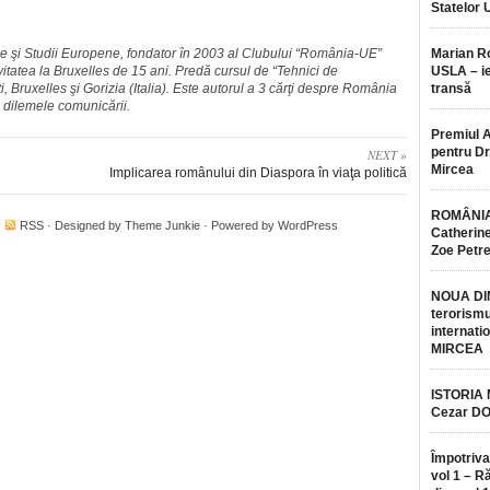
Statelor 
le şi Studii Europene, fondator în 2003 al Clubului “România-UE”
Marian 
ivitatea la Bruxelles de 15 ani. Predă cursul de “Tehnici de
USLA – ie
, Bruxelles şi Gorizia (Italia). Este autorul a 3 cărţi despre România
transă
 dilemele comunicării.
Premiul 
pentru Dr.
NEXT »
Mircea
Implicarea românului din Diaspora în viaţa politică
ROMÂNIA
·
RSS
· Designed by
Theme Junkie
· Powered by
WordPress
Catherine
Zoe Petr
NOUA DI
terorismu
internatio
MIRCEA
ISTORIA
Cezar D
Împotriva
vol 1 – R