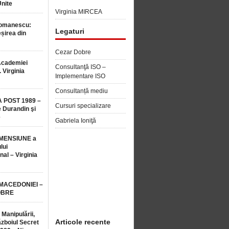
Unite
Virginia MIRCEA
Romanescu:
Legaturi
șirea din
Cezar Dobre
Academiei
Consultanţă ISO –
 Virginia
Implementare ISO
Consultanță mediu
 POST 1989 –
Cursuri specializare
 Durandin şi
e
Gabriela Ioniţă
MENSIUNE a
lui
nal – Virginia
 MACEDONIEI –
OBRE
 Manipulării,
Articole recente
ăzboiul Secret