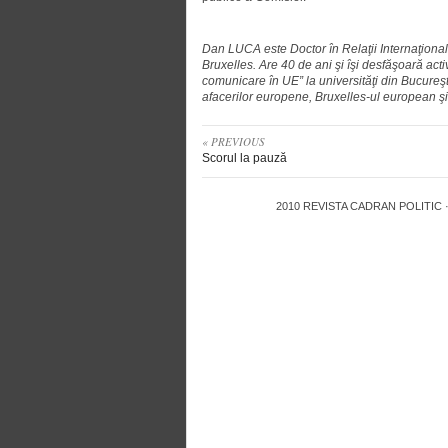
Dan LUCA este Doctor în Relaţii Internaţiona
Bruxelles. Are 40 de ani şi îşi desfăşoară act
comunicare în UE” la universităţi din Bucureşti
afacerilor europene, Bruxelles-ul european şi
« PREVIOUS
Scorul la pauză
2010
REVISTA CADRAN POLITIC