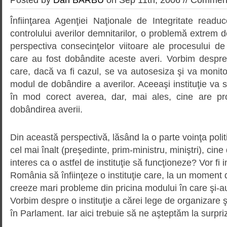
Înfiinţarea Agenţiei Naţionale de Integritate readu
controlului averilor demnitarilor, o problemă extrem d
perspectiva consecinţelor viitoare ale procesului de
care au fost dobândite aceste averi. Vorbim despre 
care, dacă va fi cazul, se va autosesiza şi va monito
modul de dobândire a averilor. Aceeaşi instituţie va 
în mod corect averea, dar, mai ales, cine are pro
dobândirea averii.
Din această perspectivă, lăsând la o parte voinţa polit
cel mai înalt (preşedinte, prim-ministru, miniştri), cine 
interes ca o astfel de instituţie să funcţioneze? Vor fi i
România să înfiinţeze o instituţie care, la un moment d
creeze mari probleme din pricina modului în care şi-a
Vorbim despre o instituţie a cărei lege de organizare 
în Parlament. Iar aici trebuie să ne aşteptăm la surpri