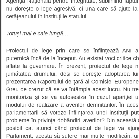
Agenţia Naţională pentru Integritate, subliniind fap
nu doreşte o lege agresivă, ci una care să ajute la
cetăţeanului în instituţiile statului.
Totuşi mai e cale lungă…
Proiectul de lege prin care se înfiinţează ANI a
puternică încă de la început. Au existat voci critice chia
aflate la guvernare. În prezent, proiectul de lege 
jumătatea drumului, deşi se doreşte adoptarea lu
prezentarea Raportului de ţară al Comisiei Europene
Greu de crezut că se va întâmpla acest lucru. Nu tre
monitoriza şi se va autosesiza în cazul apariţiei u
modului de realizare a averilor demnitarilor. În aces
parlamentarii să voteze înfiinţarea unei instituţii pu
probleme în privinţa dobândirii averilor? Din aceast
posibil ca, atunci când proiectul de lege va ajun
Parlament, acesta să sufere mai multe modificări, u