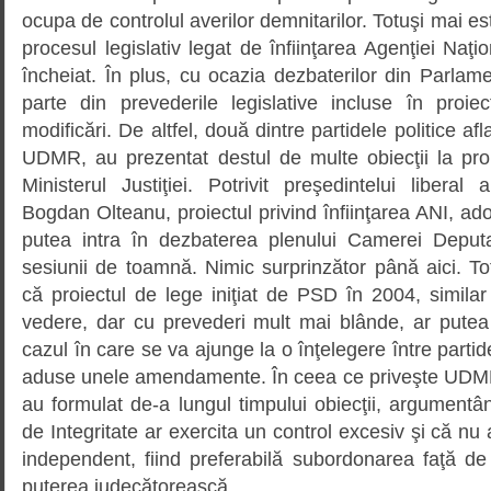
ocupa de controlul averilor demnitarilor. Totuşi mai e
procesul legislativ legat de înfiinţarea Agenţiei Naţio
încheiat. În plus, cu ocazia dezbaterilor din Parlame
parte din prevederile legislative incluse în proi
modificări. De altfel, două dintre partidele politice af
UDMR, au prezentat destul de multe obiecţii la proi
Ministerul Justiţiei. Potrivit preşedintelui liberal
Bogdan Olteanu, proiectul privind înfiinţarea ANI, ad
putea intra în dezbaterea plenului Camerei Deputaţ
sesiunii de toamnă. Nimic surprinzător până aici. To
că proiectul de lege iniţiat de PSD în 2004, simila
vedere, dar cu prevederi mult mai blânde, ar putea 
cazul în care se va ajunge la o înţelegere între parti
aduse unele amendamente. În ceea ce priveşte UDMR,
au formulat de-a lungul timpului obiecţii, argument
de Integritate ar exercita un control excesiv şi că nu 
independent, fiind preferabilă subordonarea faţă d
puterea judecătorească.