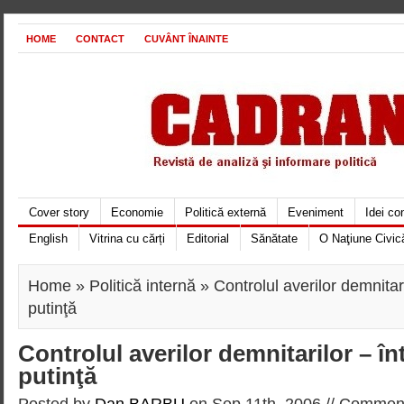
HOME
CONTACT
CUVÂNT ÎNAINTE
Cover story
Economie
Politică externă
Eveniment
Idei c
English
Vitrina cu cărți
Editorial
Sănătate
O Naţiune Civic
Home
»
Politică internă
» Controlul averilor demnitari
putinţă
Controlul averilor demnitarilor – înt
putinţă
Posted by
Dan BARBU
on Sep 11th, 2006 //
Comment