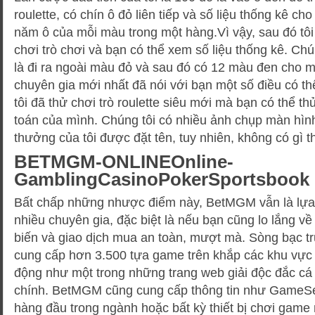
roulette, có chín ô đỏ liên tiếp và số liệu thống kê cho
năm ô của mỗi màu trong một hàng.Vì vậy, sau đó tôi 
chơi trò chơi và bạn có thể xem số liệu thống kê. Ch
là đi ra ngoài màu đỏ và sau đó có 12 màu đen cho 
chuyên gia mới nhất đã nói với bạn một số điều có t
tôi đã thử chơi trò roulette siêu mới mà bạn có thể th
toán của mình. Chúng tôi có nhiều ảnh chụp màn hình
thưởng của tôi được đặt tên, tuy nhiên, không có gì t
BETMGM-ONLINEOnline-
GamblingCasinoPokerSportsbook
Bất chấp những nhược điểm này, BetMGM vẫn là lựa 
nhiều chuyên gia, đặc biệt là nếu bạn cũng lo lắng v
biến và giao dịch mua an toàn, mượt mà. Sòng bạc 
cung cấp hơn 3.500 tựa game trên khắp các khu vực
động như một trong những trang web giải độc đắc cá
chính. BetMGM cũng cung cấp thông tin như GameSe
hàng đầu trong ngành hoặc bất kỳ thiết bị chơi gam