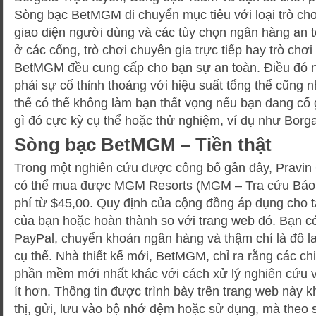
Sòng bạc BetMGM di chuyển mục tiêu với loại trò chơi
giao diện người dùng và các tùy chọn ngân hàng an 
ở các cổng, trò chơi chuyên gia trực tiếp hay trò chơi
BetMGM đều cung cấp cho bạn sự an toàn. Điều đó nó
phải sự cố thỉnh thoảng với hiệu suất tổng thể cũng 
thế có thể không làm bạn thất vọng nếu bạn đang cố
gì đó cực kỳ cụ thể hoặc thử nghiệm, ví dụ như Bor
Sòng bạc BetMGM – Tiền thật
Trong một nghiên cứu được công bố gần đây, Pravin 
có thể mua được MGM Resorts (MGM – Tra cứu Báo c
phí từ $45,00. Quy định của cộng đồng áp dụng cho t
của bạn hoặc hoàn thành so với trang web đó. Bạn có 
PayPal, chuyển khoản ngân hàng và thậm chí là đô la 
cụ thể. Nhà thiết kế mới, BetMGM, chỉ ra rằng các c
phần mềm mới nhất khác với cách xử lý nghiên cứu vì 
ít hơn. Thông tin được trình bày trên trang web này k
thị, gửi, lưu vào bộ nhớ đệm hoặc sử dụng, mà theo