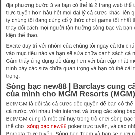
địa phương bước 3 và bạn có thể là 2 trang web thể
trực tuyến hơn hầu hết mọi đại lý cá cược khác liên
ty chúng tôi đang củng cố ý thức chơi game tốt nhất t
thay đổi cách mọi người tận hưởng sòng bạc và bạn 
kiện thể thao.
Excite duy trì với nhóm của chúng tôi ngay cả khi ch
vào mục tiêu nào và bạn sẽ sửa chữa danh sách cá n
Cảm thấy ứng dụng dễ dàng hơn với bản cập nhật mới
trình bày các sửa chữa quan trọng và bạn có thể cải
trọng.
Sòng bạc new88 | Barclays cung 
của mình cho MGM Resorts (MGM
BetMGM là đối tác cá cược độc quyền để bạn có thể
cả nước, với nhau trên internet và trong các sòng b
BetMGM cũng là một chỉ huy trong trò chơi sòng bạc 
thể chơi
sòng bạc new88
poker trực tuyến, và các nh
Borgata Trực tuyến, Sòng bạc Team và bạn sẽ chơi 