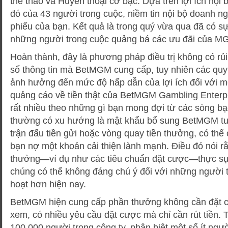
thể thao và Huyền thoại cờ bạc. Dựa trên lợi ích nội
đó của 43 người trong cuộc, niềm tin nội bộ doanh ng
phiếu của bạn. Kết quả là trong quý vừa qua đã có sự 
những người trong cuộc quảng bá các ưu đãi của M
Hoàn thành, đây là phương pháp điều trị không có rủi
số thông tin mà BetMGM cung cấp, tuy nhiên các quy
ảnh hưởng đến mức độ hấp dẫn của lợi ích đối với m
quảng cáo về tiền thật của BetMGM Gambling Enterp
rất nhiều theo những gì bạn mong đợi từ các sòng bạ
thường có xu hướng là mật khẩu bổ sung BetMGM tu
trận đấu tiền gửi hoặc vòng quay tiền thưởng, có thể
bạn nợ một khoản cải thiện lành mạnh. Điều đó nói rằ
thưởng—ví dụ như các tiêu chuẩn đặt cược—thực sự 
chúng có thể không đáng chú ý đối với những người t
hoạt hơn hiện nay.
BetMGM hiện cung cấp phần thưởng không cần đặt cọ
xem, có nhiều yêu cầu đặt cược mà chỉ cần rút tiền.
100.000 người trong công ty, phân biệt một số ít ng