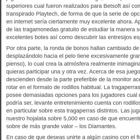
superiores cual fueron realizados para Betsoft así­ 
transpirado Playtech, de forma de que la serie de op
en internet serí­a ciertamente muy excelente ahora. A
de las tragamonedas gratuito de estudiar la manera 
excelentes botes así­ como descubrir las entresijos 
Por otra parte, la ronda de bonos hallan cambiado de
desplazándolo hacia el pelo tiene excesivamente gra
pienso), lo cual crea la atmósfera realmente inimagin
quieras participar una y otra vez. Acerca de esa juego
descienden desde la parte preferible de la monitor a
rotar en el formato de rodillos habitual. La tragaper
posee demasiadas opciones para los jugadores cual
podrí­a ser, levante entretenimiento cuenta con rodillo
en particular sobre esta tragaperras distintos. Las j
nuestro hojalata sobre 5,000 en caso de que encuent
sobre de más grande valor – los Diamantes.
En caso de que deseas unirte a algún casino con el fi