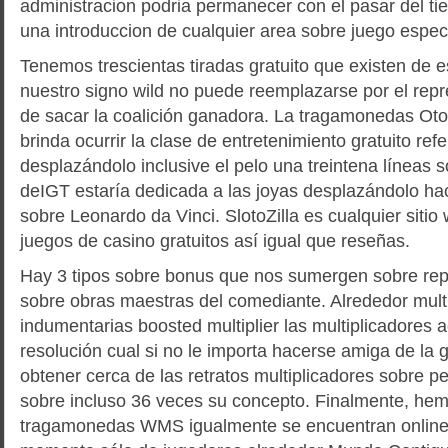
administracion podria permanecer con el pasar del ti
una introduccion de cualquier area sobre juego espec
Tenemos trescientas tiradas gratuito que existen de 
nuestro signo wild no puede reemplazarse por el rep
de sacar la coalición ganadora. La tragamonedas Ot
brinda ocurrir la clase de entretenimiento gratuito re
desplazándolo inclusive el pelo una treintena líneas so
deIGT estaría dedicada a las joyas desplazándolo hac
sobre Leonardo da Vinci. SlotoZilla es cualquier siti
juegos de casino gratuitos así­ igual que reseñas.
Hay 3 tipos sobre bonus que nos sumergen sobre rep
sobre obras maestras del comediante. Alrededor mult
indumentarias boosted multiplier las multiplicadore
resolución cual si no le importa hacerse amiga de la
obtener cerca de las retratos multiplicadores sobre 
sobre incluso 36 veces su concepto. Finalmente, he
tragamonedas WMS igualmente se encuentran online,