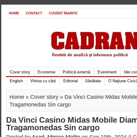
HOME
CONTACT
CUVÂNT ÎNAINTE
Cover story
Economie
Politică externă
Eveniment
Idei c
English
Vitrina cu cărți
Editorial
Sănătate
O Naţiune Civic
Home
»
Cover story
» Da Vinci Casino Midas Mobil
Tragamonedas Sin cargo
Da Vinci Casino Midas Mobile Di
Tragamonedas Sin cargo
Posted by
Acad. Mircea Maliţa
on Sep 19th, 2024 //
C