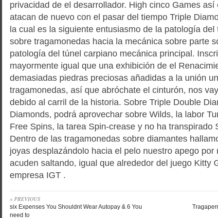
privacidad de el desarrollador. High cinco Games así
atacan de nuevo con el pasar del tiempo Triple Dia
la cual es la siguiente entusiasmo de la patologí­a del 
sobre tragamonedas hacia la mecánica sobre parte s
patologí­a del túnel carpiano mecánica principal. Inscrib
mayormente igual que una exhibición de el Renacimie
demasiadas piedras preciosas añadidas a la unión un
tragamonedas, así que abróchate el cinturón, nos v
debido al carril de la historia. Sobre Triple Double D
Diamonds, podrá aprovechar sobre Wilds, la labor Tu
Free Spins, la tarea Spin-crease y no ha transpirado 
Dentro de las tragamonedas sobre diamantes hallam
joyas desplazándolo hacia el pelo nuestro apego po
acuden saltando, igual que alrededor del juego Kitty Gl
empresa IGT .
« PREVIOUS
six Expenses You Shouldnt Wear Autopay & 6 You
Tragaper
need to