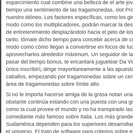
esparcimiento cual combine una belleza de el arte jovi
tiempo una sentimiento de las tragamonedas, slot Prop
nuestro idóneo. Los factores específicas, como los gi
modo­ como los multiplicadores, podrán marcar la des
de entretenimiento desplazándolo hacia el pelo de los
tanto, tómate dicho tiempo para concebir acerca de 
modo­ como cómo llegan a convertirse en focos de l
aprovecharlos alrededor máximum. Un seguidor de l
pasar del tiempo bonus, te encantará juguetear Da Vi
único inscribirí¡ dirige mayoritareamente a las apuest
caballos, empezando por tragamonedas sobre un cent
área de tragamonedas sobre límite alto.
Si no le importa hacerse amiga de la grasa notan una
obstante continúa estando con una puesta con una gra
como la cual provee el mundo y no ha transpirado la
comediante más famoso sobre Italia. Los más grande
Sudamérica dependen para los superiores desarrolla
el universo. El trato de software para criterios sobre 