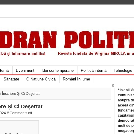
xternă
Eveniment
Idei contemporane
Politică internă
Tehnologie
Sănătate
O Naţiune Civică
Români în lume
©
“In anii ’
 Înscriere Și Ci Deşertat
comunismu
asupra de
aceea din
re Și Ci Deşertat
fundament
024 //
Comments off
capitalis
democrati
mult de pe
megacorpo