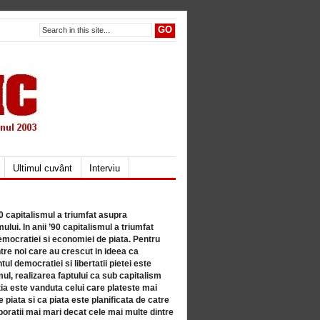
Ultimul cuvânt
Interviu
80 capitalismul a triumfat asupra
lui. In anii ’90 capitalismul a triumfat
mocratiei si economiei de piata. Pentru
tre noi care au crescut in ideea ca
ul democratiei si libertatii pietei este
mul, realizarea faptului ca sub capitalism
a este vanduta celui care plateste mai
 piata si ca piata este planificata de catre
ratii mai mari decat cele mai multe dintre