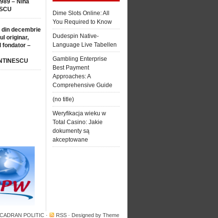
1989 – Nina
SCU
Dime Slots Online: All
You Required to Know
 din decembrie
Dudespin Native-
ul originar,
Language Live Tabellen
l fondator –
Gambling Enterprise
NTINESCU
Best Payment
Approaches: A
Comprehensive Guide
(no title)
Weryfikacja wieku w
Total Casino: Jakie
dokumenty są
akceptowane
 CADRAN POLITIC
·
RSS
· Designed by
Theme