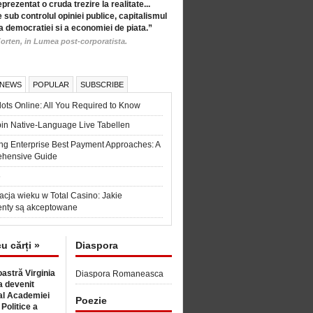
eprezentat o cruda trezire la realitate...
 sub controlul opiniei publice, capitalismul
a democratiei si a economiei de piata.”
orten, in Lumea post-corporatista.
 NEWS
POPULAR
SUBSCRIBE
ots Online: All You Required to Know
in Native-Language Live Tabellen
ng Enterprise Best Payment Approaches: A
hensive Guide
6
acja wieku w Total Casino: Jakie
nty są akceptowane
cu cărți »
Diaspora
astră Virginia
Diaspora Romaneasca
 devenit
l Academiei
Poezie
 Politice a