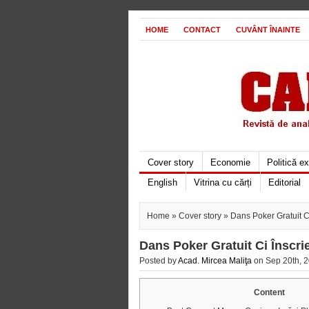
HOME
CONTACT
CUVÂNT ÎNAINTE
Cover story
Economie
Politică e
English
Vitrina cu cărți
Editorial
Home
»
Cover story
» Dans Poker Gratuit Ci
Dans Poker Gratuit Ci Înscrie
Posted by
Acad. Mircea Maliţa
on Sep 20th, 2
Content