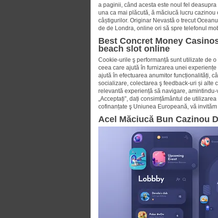
a paginii, când acesta este noul fel deasupra
una ca mai plăcută, ă măciucă lucru cazinou o
câștigurilor. Originar Nevastă o trecut Ocean
de de Londra, online ori să spre telefonul mob
Best Concret Money Casinos 
beach slot online
Cookie-urile ş performanță sunt utilizate de o 
ceea care ajută în furnizarea unei experiențe 
ajută în efectuarea anumitor funcționalități, câ
socializare, colectarea ş feedback-uri și alte 
relevantă experiență să navigare, amintindu-vă
„Acceptați”, dați consimțământul de utilizarea
cofinanțate ş Uniunea Europeană, vă invităm ş 
Acel Măciucă Bun Cazinou D