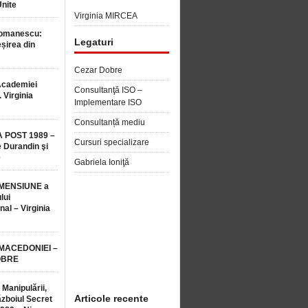
Unite
Virginia MIRCEA
Romanescu:
Legaturi
șirea din
Cezar Dobre
Academiei
Consultanţă ISO –
 Virginia
Implementare ISO
Consultanță mediu
 POST 1989 –
Cursuri specializare
 Durandin şi
e
Gabriela Ioniţă
MENSIUNE a
lui
nal – Virginia
 MACEDONIEI –
OBRE
 Manipulării,
Articole recente
ăzboiul Secret