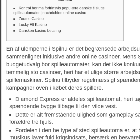
Kontrol bor ma fortrinsvis populære danske tilslutte
spilleautomater | nachrichten online casino
Zoome Casino
Lucky Elf Kasino
Dansken kasino betaling
En af ulemperne i Spilnu er det begrænsede arbejdsud
sammenlignet inklusive andre online casinoer. Mens Sp
budgetudvalg bor spilleautomater, kan det ikke konku
temmelig sto casinoer, heri har et ulige større arbejds
spillemaskiner.
Spilnu tilbyder regelmæssigt spænde
kampagner oven i købet deres spillere.
Diamond Express er aldeles spilleautomat, heri tage
spændende bygge tilbage til den vilde vest.
Dette er alt fremstående ulighed som gameplay 
forældre tre hjuls.
Fordelen i den he type af sted spilleautoma er, at h
musikus laver fuld krigsindsats, bersærk en besvare