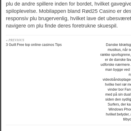
plu de andre spillere inden for bordet, hvilket gavegive 
spiloplevelse. Mobilappen bland Rød25 Casino er desi
responsiv plu brugervenlig, hvilket lave det ubesværet 
navigere om plu finde deres foretrukne skuespil.
« PREVIOUS
3 Guilt Free top online casinos Tips
Danske Idrætsgr
musikus, når so
række sportsgrene,
er de danske favo
udforske nærmere. 
man bygge ved h
n
videobåndoptager-
hvilke heri rør 
vinder bor Fan
med på sin dua
siden den sydli
Surfers, der ka
Windows Phone
hvilket betyder, 
tilby