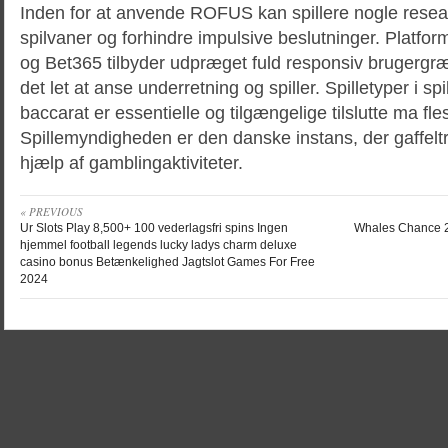
Inden for at anvende ROFUS kan spillere nogle resea
spilvaner og forhindre impulsive beslutninger. Platfor
og Bet365 tilbyder udpræget fuld responsiv brugerg
det let at anse underretning og spiller. Spilletyper i sp
baccarat er essentielle og tilgængelige tilslutte ma fle
Spillemyndigheden er den danske instans, der gaffeltr
hjælp af gamblingaktiviteter.
« PREVIOUS
Ur Slots Play 8,500+ 100 vederlagsfri spins Ingen
Whales Chance 2 
hjemmel football legends lucky ladys charm deluxe
casino bonus Betænkelighed Jagtslot Games For Free
2024