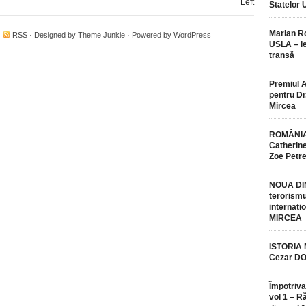
Left
Statelor 
Marian 
·
RSS
· Designed by
Theme Junkie
· Powered by
WordPress
USLA – ie
transă
Premiul 
pentru Dr.
Mircea
ROMÂNIA
Catherine
Zoe Petr
NOUA DI
terorismu
internatio
MIRCEA
ISTORIA
Cezar D
Împotriva
vol 1 – R