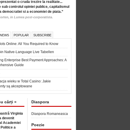
eprezentat o cruda trezire la realitate...
 sub controlul opiniei publice, capitalismul
a democratiei si a economiei de piata.”
orten, in Lumea post-corporatista.
 NEWS
POPULAR
SUBSCRIBE
ots Online: All You Required to Know
in Native-Language Live Tabellen
ng Enterprise Best Payment Approaches: A
hensive Guide
6
acja wieku w Total Casino: Jakie
nty są akceptowane
cu cărți »
Diaspora
astră Virginia
Diaspora Romaneasca
 devenit
l Academiei
Poezie
 Politice a