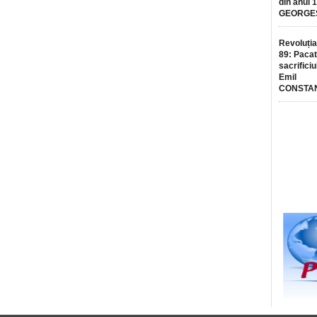
din anul 
GEORGE
Revoluția
89: Pacat
sacrificiu
Emil
CONSTA