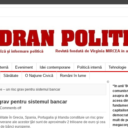
xternă
Eveniment
Idei contemporane
Politică internă
Tehnologie
Sănătate
O Naţiune Civică
Români în lume
©
“In anii ’
e – un risc grav pentru sistemul bancar
comunismu
asupra de
aceea din
 grav pentru sistemul bancar
fundament
Comments off
capitalis
democrati
ate în Grecia, Spania, Portugalia şi Irlanda constituie un risc grav
mult de pe
erane ale acestor ţări sunt de aproximativ 2 trilioane de euro şi cea
megacorpo
e de bănci europene.