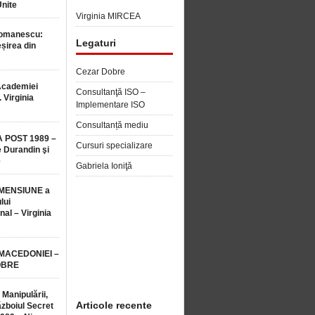
Unite
Virginia MIRCEA
Romanescu:
Legaturi
șirea din
Cezar Dobre
Academiei
Consultanţă ISO –
 Virginia
Implementare ISO
Consultanță mediu
 POST 1989 –
Cursuri specializare
 Durandin şi
e
Gabriela Ioniţă
MENSIUNE a
lui
nal – Virginia
 MACEDONIEI –
OBRE
 Manipulării,
Articole recente
ăzboiul Secret