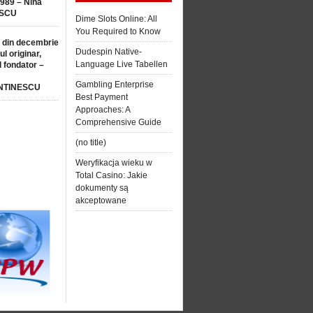
1989 – Nina
SCU
Dime Slots Online: All
You Required to Know
 din decembrie
Dudespin Native-
ul originar,
Language Live Tabellen
l fondator –
Gambling Enterprise
NTINESCU
Best Payment
Approaches: A
Comprehensive Guide
(no title)
Weryfikacja wieku w
Total Casino: Jakie
dokumenty są
akceptowane