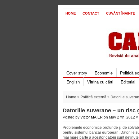
HOME
CONTACT
CUVÂNT ÎNAINTE
Cover story
Economie
Politică e
English
Vitrina cu cărți
Editorial
Home
»
Politică externă
» Datoriile suveran
Datoriile suverane – un risc
Posted by
Victor MAIER
on May 27th, 2012 //
Problemele economice profunde şi de solvabilit
pentru sistemul bancar european. Datoriile suv
mai mare parte a acestor datorii sunt deţinut