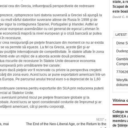
state, a r
cial cea din Grecia, influenţează pers­pec­tivele de redresare
Scapat de
este boal
ăsprezece, optsprezece luni datoria suverană a Greciei să ajungă la
David C. K
 cu mult vârful datoriilor suverane atinse de Rusia în 1998 şi de
sigur la contagiunea Spaniei, Portugaliei şi Irlandei. Astfel ar
l bancar european asemănător cu cel generat de eşecul Lehman în
­ne economică majoră la nivel euro­pean şi o criză bancară ar putea
LATEST
A în recesiune.
ar crea nesiguranţă pe pieţele financiare din moment ce nu ar exista
Dime Sl
 se va permite să eşueze. La fel ca Grecia, aceste ţări şi-ar
Dudesp
v poziţiile internaţionale de competitivitate. În statele aflate în zona
chimb este un mijloc de a aborda aceste două probleme.
Gambli
ntua riscurile de recesiune în Statele Unite deoarece economia
Compre
 europeană prin următoarele trei canale:
uro dacă pieţele vor fi rezervate cu privire la perspectiva creş­terii
77062
 părţi din zona euro. Acest lucru ar pune exportatorii americani într-un
la Europa. Pe par­cursul anului trecut euro s-a depreciat de la 1,60
Weryfik
dokume
ontinuare cererea pentru exporturile din SUA prin reducerea puterii
ial al Statelor Unite.
versiunii privind riscul pe pieţele financiare globale şi la
Vitrina 
obale. Acest lucru ar spori considerabil costurile de împrumut şi ar
etăţenii americani, cât şi pentru corporaţii.
Colega no
MIRCEA a
NEXT »
membru a
a, mai
The End of the Neo-Liberal Age, or the Return to the
de Științe