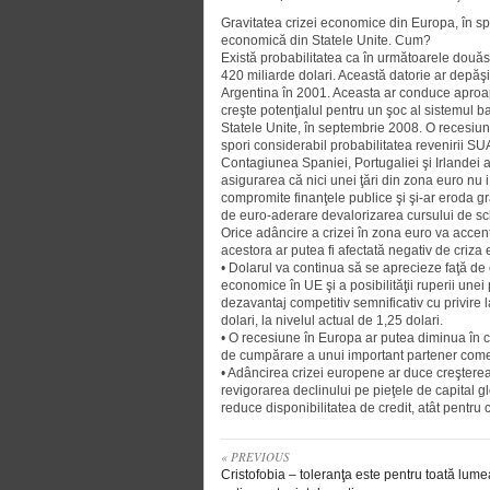
Gravitatea crizei economice din Europa, în spe
economică din Statele Unite. Cum?
Există probabilitatea ca în urmă­toa­rele dou
420 miliarde dolari. Această datorie ar depăşi
Argentina în 2001. Aceasta ar conduce aproape 
creşte potenţialul pentru un şoc al sistemu
Statele Unite, în septembrie 2008. O rece­siu
spori considerabil probabilitatea revenirii SU
Contagiunea Spaniei, Portugaliei şi Irlandei 
asigurarea că nici unei ţări din zona euro nu i
compromite finanţele publice şi şi-ar eroda gra
de euro-aderare devalorizarea cursului de s
Orice adâncire a crizei în zona euro va acce
acestora ar putea fi afectată negativ de criza
• Dolarul va continua să se apre­cieze faţă de e
economice în UE şi a posibilităţii ruperii unei
dezavantaj competitiv semni­ficativ cu privire 
dolari, la nivelul actual de 1,25 dolari.
• O recesiune în Europa ar putea diminua în c
de cumpărare a unui important partener comerc
• Adâncirea crizei europene ar duce creşterea a
revigorarea declinului pe pieţele de capital gl
reduce disponibilitatea de credit, atât pentru c
« PREVIOUS
Cristofobia – toleranţa este pentru toată lume