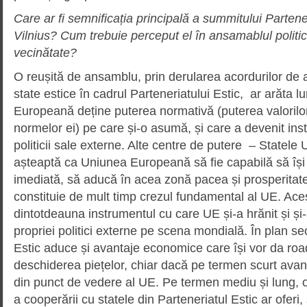
Care ar fi semnificația principală a summitului Partener
Vilnius? Cum trebuie perceput el în ansamablul politi
vecinătate?
O reușită de ansamblu, prin derularea acordurilor de 
state estice în cadrul Parteneriatului Estic, ar arăta 
Europeană deține puterea normativă (puterea valorilor
normelor ei) pe care și-o asumă, și care a devenit inst
politicii sale externe. Alte centre de putere – Statele 
așteaptă ca Uniunea Europeană să fie capabilă să își 
imediată, să aducă în acea zonă pacea și prosperitate
constituie de mult timp crezul fundamental al UE. Aces
dintotdeauna instrumentul cu care UE și-a hrănit și ș
propriei politici externe pe scena mondială. În plan se
Estic aduce și avantaje economice care își vor da road
deschiderea piețelor, chiar dacă pe termen scurt avant
din punct de vedere al UE. Pe termen mediu și lung,
a cooperării cu statele din Parteneriatul Estic ar ofer