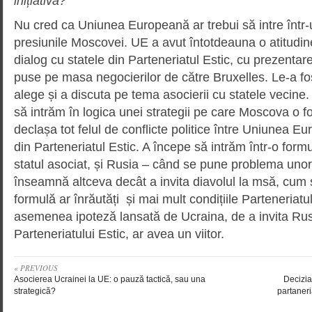
inițiativă?
Nu cred ca Uniunea Europeană ar trebui să intre într-un
presiunile Moscovei. UE a avut întotdeauna o atitudin
dialog cu statele din Parteneriatul Estic, cu prezentar
puse pe masa negocierilor de către Bruxelles. Le-a fos
alege și a discuta pe tema asocierii cu statele vecine.
să intrăm în logica unei strategii pe care Moscova o f
declașa tot felul de conflicte politice între Uniunea E
din Parteneriatul Estic. A începe să intrăm într-o formul
statul asociat, și Rusia – când se pune problema unor
înseamnă altceva decât a invita diavolul la msă, cu
formulă ar înrăutăți și mai mult condițiile Parteneriatu
asemenea ipoteză lansată de Ucraina, de a invita Rusi
Parteneriatului Estic, ar avea un viitor.
« PREVIOUS
Asocierea Ucrainei la UE: o pauză tactică, sau una
Decizia
strategică?
partaneria