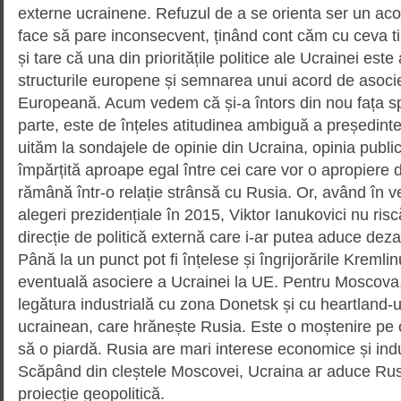
externe ucrainene. Refuzul de a se orienta ser un aco
face să pare inconsecvent, ținând cont căm cu ceva t
și tare că una din prioritățile politice ale Ucrainei est
structurile europene și semnarea unui acord de asoc
Europeană. Acum vedem că și-a întors din nou fața sp
parte, este de înțeles atitudinea ambiguă a președint
uităm la sondajele de opinie din Ucraina, opinia publi
împărțită aproape egal între cei care vor o apropiere 
rămână într-o relație strânsă cu Rusia. Or, având în
alegeri prezidențiale în 2015, Viktor Ianukovici nu ri
direcție de politică externă care i-ar putea aduce deza
Până la un punct pot fi înțelese și îngrijorările Kremlin
eventuală asociere a Ucrainei la UE. Pentru Moscova,
legătura industrială cu zona Donetsk și cu heartland-u
ucrainean, care hrănește Rusia. Este o moștenire pe
să o piardă. Rusia are mari interese economice și indu
Scăpând din cleștele Moscovei, Ucraina ar aduce Rusi
proiecție geopolitică.