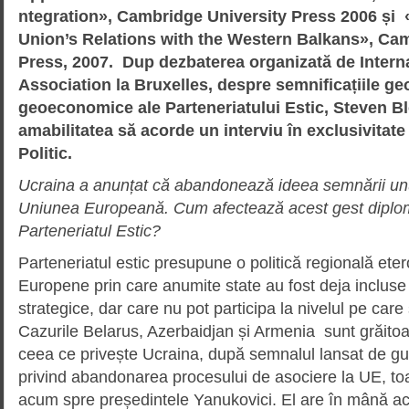
ntegration», Cambridge University Press 2006 și
Union’s Relations with the Western Balkans», Ca
Press, 2007. Dup dezbaterea organizată de Intern
Association la Bruxelles, despre semnificațiile geo
geoeconomice ale Parteneriatului Estic, Steven 
amabilitatea să acorde un interviu în exclusivitate
Politic.
Ucraina a anunțat că abandonează ideea semnării unu
Uniunea Europeană.
Cum afectează acest gest diplom
Parteneriatul Estic?
Parteneriatul estic presupune o politică regională ete
Europene prin care anumite state au fost deja incluse 
strategice, dar care nu pot participa la nivelul pe care ș
Cazurile Belarus, Azerbaidjan și Armenia sunt grăitoa
ceea ce privește Ucraina, după semnalul lansat de gu
privind abandonarea procesului de asociere la UE, toate
acum spre președintele Yanukovici. El are în mână acu