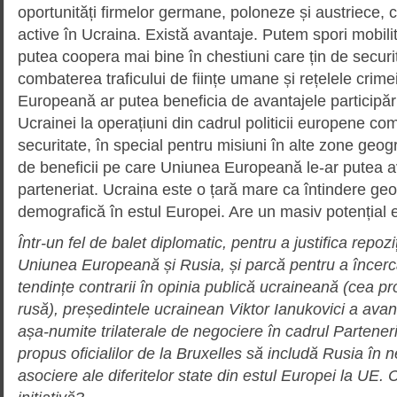
oportunități firmelor germane, poloneze și austriece, c
active în Ucraina. Există avantaje. Putem spori mobil
putea coopera mai bine în chestiuni care țin de securit
combaterea traficului de ființe umane și rețelele crim
Europeană ar putea beneficia de avantajele participării 
Ucrainei la operațiuni din cadrul politicii europene c
securitate, în special pentru misiuni în alte zone geog
de beneficii pe care Uniunea Europeană le-ar putea a
parteneriat. Ucraina este o țară mare ca întindere ge
demografică în estul Europei. Are un masiv potențial
Într-un fel de balet diplomatic, pentru a justifica repoz
Uniunea Europeană și Rusia, și parcă pentru a încerc
tendințe contrarii în opinia publică ucraineană (cea p
rusă), președintele ucrainean Viktor Ianukovici a avan
așa-numite trilaterale de negociere în cadrul Parteneri
propus oficialilor de la Bruxelles să includă Rusia în
asociere ale diferitelor state din estul Europei la UE.