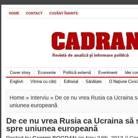
HOME
CONTACT
CUVÂNT ÎNAINTE
Cover story
Economie
Politică externă
Eveniment
Idei c
English
Vitrina cu cărți
Editorial
Sănătate
O Naţiune Civic
Home
»
Interviu
» De ce nu vrea Rusia ca Ucraina s
uniunea europeană
De ce nu vrea Rusia ca Ucraina să 
spre uniunea europeană
Posted by
George BOGDAN
on Nov 24th, 2013 //
Com