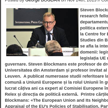
Steven Block
research fello
departamentul
politica exte
la Centre for
Studies din B
se afla la int
domenii: legis
legislația UE 
guvernare.
Steven Blockmans este profesor de dr
Universitatea din Amsterdam și profesor invitat al 
Leuven. A publicat numeroase studii referitoare la
comună a Uniunii Europene și la rolul Uniunii în 
lucrat câțiva ani ca expert al Comisiei Europene î
Relex și direcția de politică externă. Printre cărți
Blockmans: «The European Union and Its Neighbo
Appraisal of the EU’s Policies of Stabilisation, Pa