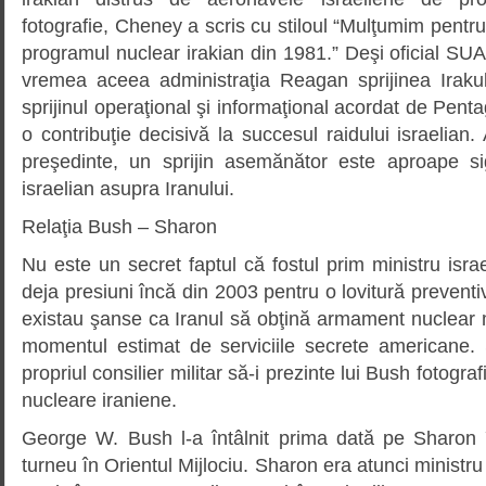
fotografie, Cheney a scris cu stiloul “Mulţumim pentru
programul nuclear irakian din 1981.” Deşi oficial SU
vremea aceea administraţia Reagan sprijinea Iraku
sprijinul operaţional şi informaţional acordat de Penta
o contribuţie decisivă la succesul raidului israelia
preşedinte, un sprijin asemănător este aproape si
israelian asupra Iranului.
Relaţia Bush – Sharon
Nu este un secret faptul că fostul prim ministru isra
deja presiuni încă din 2003 pentru o lovitură preventi
existau şanse ca Iranul să obţină armament nuclear
momentul estimat de serviciile secrete americane.
propriul consilier militar să-i prezinte lui Bush fotografi
nucleare iraniene.
George W. Bush l-a întâlnit prima dată pe Sharon 
turneu în Orientul Mijlociu. Sharon era atunci ministru