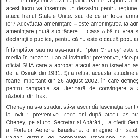
Oricine conştientizează capacitatea de răspuns a I
acest lucru va însemna un dezastru pentru regiune
ataca Iranul Statele Unite, sau de ce ar folosi arm
lor? Adevărata ameninţare – este ameninţarea la adre
ameninţare ţinută sub tăcere … Casa Albă nu vrea 
declaraţiile publice, pentru că nu este o cauză popula
Întâmplător sau nu aşa-numitul “plan Cheney” este d
media în prezent. Fan al loviturilor preventive, vice-p
oficial SUA care a aprobat atacul aerian israelian as
de la Osirak din 1981. Şi a reluat această atitudine 
foarte important din 26 august 2002, în care defineş
pentru campania sa ulterioară de convingere a 
războiul din Irak.
Cheney nu s-a străduit să-şi ascundă fascinaţia pentru
la lovituri preventive. Zece ani după atacul asup
Cheney, pe atunci Secretar al Apărării, i-a oferit Ge
al Forţelor Aeriene Israeliene, o imagine din satel
irakian distrus de aeronavele israeliene de pr