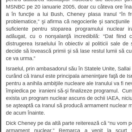
MSNBC pe 20 ianuarie 2005, doar cu câteva ore înai
a în funcţie a lui Bush, Cheney plasa Iranul “în fr
problematice,” şi afirma că negocierile şi sancţiunil
suficiente pentru stoparea programului nuclear 
adăugat, cu o nonşalanţă incredibilă: “Dat fiind 
distrugerea Israelului în obiectiv al politicii sale de 
decide să lovească primii şi să lase restul lumii să c
ce va urma.”
Israelul, prin ambasadorul său în Statele Unite, Salla
curând că Iranul este principala ameninţare faţă de Is
pentru a anihila ambiţiile nucleare ale Iranului va fi 
împiedica pe iranieni să-şi finalizeze programul. Cu
exista un program nuclear ascuns de ochii IAEA, nici
se aşteaptă ca Iranul să producă armament nuclear m
de acum înainte.
Dick Cheney pe da altă parte reiterează că “nu vom pe
armament nuclear.” Remarca a venit la scurt t