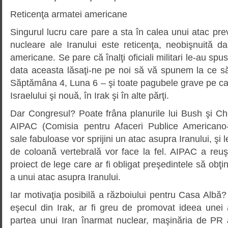
Reticenţa armatei americane
Singurul lucru care pare a sta în calea unui atac preve
nucleare ale Iranului este reticenţa, neobişnuită d
americane. Se pare că înalţi oficiali militari le-au sp
data aceasta lăsaţi-ne pe noi să vă spunem la ce să
Săptămâna 4, Luna 6 – şi toate pagubele grave pe ca
Israelului şi nouă, în Irak şi în alte părţi.
Dar Congresul? Poate frâna planurile lui Bush şi C
AIPAC (Comisia pentru Afaceri Publice Americano-I
sale fabuloase vor sprijini un atac asupra Iranului, şi le
de coloană vertebrală vor face la fel. AIPAC a reuş
proiect de lege care ar fi obligat preşedintele să obţi
a unui atac asupra Iranului.
Iar motivaţia posibilă a războiului pentru Casa Albă?
eşecul din Irak, ar fi greu de promovat ideea unei 
partea unui Iran înarmat nuclear, maşinăria de PR