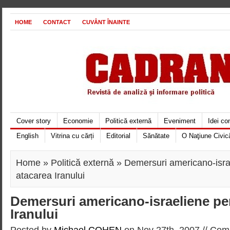
HOME
CONTACT
CUVÂNT ÎNAINTE
Cover story
Economie
Politică externă
Eveniment
Idei c
English
Vitrina cu cărți
Editorial
Sănătate
O Naţiune Civic
Home
»
Politică externă
» Demersuri americano-isra
atacarea Iranului
Demersuri americano-israeliene pe
Iranului
Posted by
Michael COHEN
on Nov 27th, 2007 //
Comm