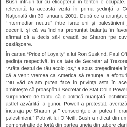
Bush într-un tur cu elicopterul în teritoriile ocupate
relevantă la această vizită în prima şedinţă a Co
Naţională din 30 ianuarie 2001. După ce a anunţat 
“intermediar neutru” între israelieni şi palestinie
decenii, şi că va înclina pronunţat balanţa în favo
afirmat că a decis să-l creadă pe Sharon “pe cuvâ
desfăşoare.
În cartea “Price of Loyalty” a lui Ron Suskind, Paul O’N
şedinţa respectivă, în calitate de Secretar al Trezore
“Arăta destul de rău acolo jos,” a spus preşedintele î
că a venit vremea ca America să renunţe la eforturi
“Nu văd ce-am putea face în privinţa asta în aces
aminteşte că proaspătul Secretar de Stat Colin Powell 
surprindere de faptul că o politică nuanţată, echilibr
astfel azvârlită la gunoi. Powell a protestat, avertiz
încuraja pe Sharon şi ” consecinţele ar putea fi dr
palestinieni.” Potrivit lui O’Neill, Bush a ridicat din 
demonstraţie de forţă din partea uneia din tabere clarif