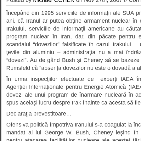
Începând din 1995 serviciile de informaţii ale SUA pr
ani, că Iranul ar putea obţine armament nuclear în c
Irakului, serviciile de informaţii americane au căut
program nuclear în Iran, dar, din păcate pentru e
scandalul “dovezilor” falsificate în cazul Irakului – 
ţevile din aluminiu – administraţia nu a mai îndrăz
“dovezi”. Au de gând Bush şi Cheney să se bazeze d
Rumsfeld că “absenţa dovezilor nu este o dovadă a a
În urma inspecţiilor efectuate de experţi IAEA în
Agenţiei Internaţionale pentru Energie Atomică (IAE
dovezi ale unui program de înarmare nucleară în ac
spus acelaşi lucru despre Irak înainte ca acesta să fie
Declaraţia prevestitoare…
Ofensiva politică împotriva Iranului s-a coagulat la înc
mandat al lui George W. Bush, Cheney ieşind în f
pentru atacarea facilităţilor nucleare ale acestei ţări