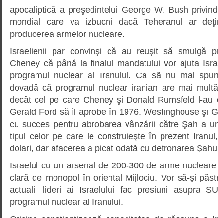
apocaliptică a preşedintelui George W. Bush privind 
mondial care va izbucni dacă Teheranul ar deţin
producerea armelor nucleare.
Israelienii par convinşi că au reuşit să smulgă p
Cheney că până la finalul mandatului vor ajuta Isra
programul nuclear al Iranului. Ca să nu mai spu
dovadă că programul nuclear iranian are mai multă
decât cel pe care Cheney şi Donald Rumsfeld l-au 
Gerald Ford să îl aprobe în 1976. Westinghouse şi Ge
cu succes pentru abrobarea vânzării către Şah a uno
tipul celor pe care le construieşte în prezent Iranul
dolari, dar afacerea a picat odată cu detronarea Şahul
Israelul cu un arsenal de 200-300 de arme nucleare 
clară de monopol în oriental Mijlociu. Vor să-şi păs
actualii lideri ai Israelului fac presiuni asupra
programul nuclear al Iranului.