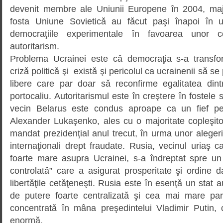
devenit membre ale Uniunii Europene în 2004, major
fosta Uniune Sovieticǎ au fǎcut paşi înapoi în u
democraţiile experimentale în favoarea unor con
autoritarism.
Problema Ucrainei este cǎ democraţia s-a transfo
crizǎ politicǎ şi existǎ şi pericolul ca ucrainenii sǎ se
libere care par doar sǎ reconfirme egalitatea dintr
portocaliu. Autoritarismul este în creştere în fostele s
vecin Belarus este condus aproape ca un fief pe
Alexander Lukaşenko, ales cu o majoritate copleşito
mandat prezidenţial anul trecut, în urma unor alegeri 
internaţionali drept fraudate. Rusia, vecinul uriaş c
foarte mare asupra Ucrainei, s-a îndreptat spre u
controlatǎ” care a asigurat prosperitate şi ordine da
libertǎţile cetǎţeneşti. Rusia este în esenţǎ un stat au
de putere foarte centralizatǎ şi cea mai mare par
concentratǎ în mâna preşedintelui Vladimir Putin, 
enormă.