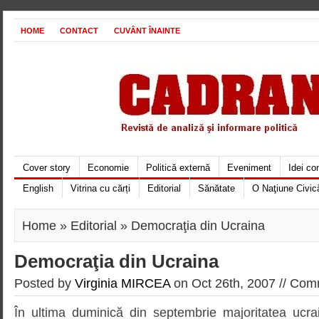
HOME
CONTACT
CUVÂNT ÎNAINTE
Cover story
Economie
Politică externă
Eveniment
Idei c
English
Vitrina cu cărți
Editorial
Sănătate
O Naţiune Civic
Home
»
Editorial
» Democraţia din Ucraina
Democraţia din Ucraina
Posted by
Virginia MIRCEA
on Oct 26th, 2007 //
Comm
În ultima duminică din septembrie majoritatea ucra