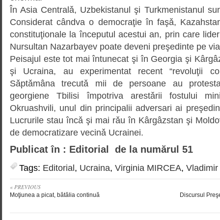
În Asia Centralǎ, Uzbekistanul şi Turkmenistanul su
Considerat cândva o democraţie în faşǎ, Kazahstan
constituţionale la începutul acestui an, prin care lider
Nursultan Nazarbayev poate deveni preşedinte pe via
Peisajul este tot mai întunecat şi în Georgia şi Kârgâ
şi Ucraina, au experimentat recent “revoluţii col
Sǎptǎmâna trecutǎ mii de persoane au protestat 
georgiene Tbilisi împotriva arestǎrii fostului mini
Okruashvili, unul din principalii adversari ai preşedin
Lucrurile stau încǎ şi mai rǎu în Kârgâzstan şi Moldo
de democratizare vecinǎ Ucrainei.
Publicat în : Editorial de la numărul 51
Tags:
Editorial
,
Ucraina
,
Virginia MIRCEA
,
Vladimir
« PREVIOUS
Moţiunea a picat, bătălia continuă
Discursul Pre