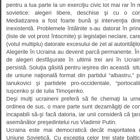
pentru a lua parte la un exerciţiu civic tot mai rar în 
sovietice: alegeri libere, deschise şi cu o comp
Mediatizarea a fost foarte bună şi intervenţia dir
inexistentă. Problemele întâlnite s-au datorat în prin
(liste de vot prost întocmite) şi legislaţiei neclare, ca
(votul multiplu) datorate excesului de zel al autoritǎţilo
Alegerile în Ucraina au devenit parcă permanente. În
de alegeri desfǎşurate în ultimii trei ani în Ucrain
persistă. Soluţia găsită pentru ieşirea din această sit
de uniune naţională format din partidul “albastru,” 
Ianukovici şi partidele pro-occidentale, “portoca
Iuşcenko şi de Iulia Timoşenko.
Deşi mulţi ucraineni preferă să fie chemaţi la ur
ordinea de sus, o mare parte sunt dezamăgiţi de con
incapabili să-şi facă datoria, iar unii consideră că ţa
asemănător preşedintelui rus Vladimir Putin.
Ucraina este mai democraticǎ decât majoritatea ce
Uniune Sovietică. Cu excepţia celor trei state balti