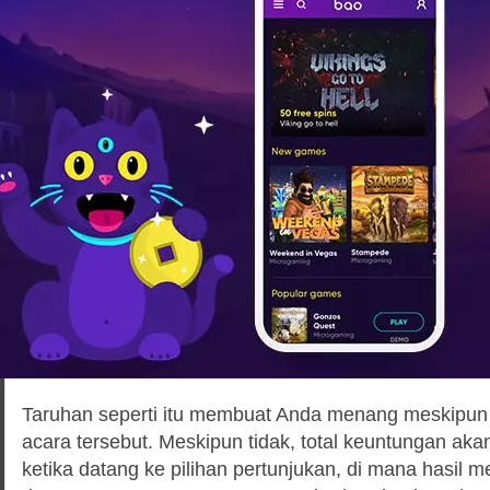
Taruhan seperti itu membuat Anda menang meskipun
acara tersebut. Meskipun tidak, total keuntungan aka
ketika datang ke pilihan pertunjukan, di mana hasil