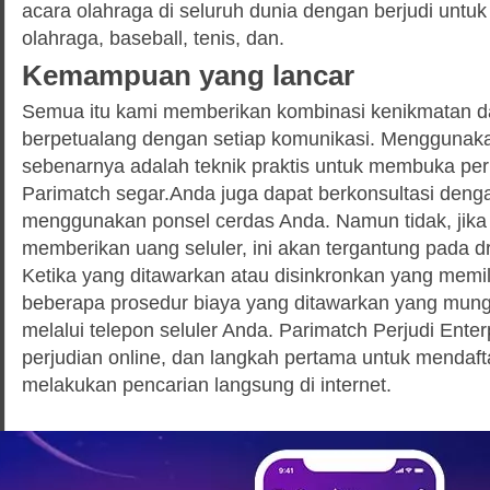
acara olahraga di seluruh dunia dengan berjudi untuk
olahraga, baseball, tenis, dan.
Kemampuan yang lancar
Semua itu kami memberikan kombinasi kenikmatan d
berpetualang dengan setiap komunikasi. Menggunak
sebenarnya adalah teknik praktis untuk membuka pe
Parimatch segar.Anda juga dapat berkonsultasi deng
menggunakan ponsel cerdas Anda. Namun tidak, jika
memberikan uang seluler, ini akan tergantung pada dr
Ketika yang ditawarkan atau disinkronkan yang memili
beberapa prosedur biaya yang ditawarkan yang mung
melalui telepon seluler Anda. Parimatch Perjudi Ente
perjudian online, dan langkah pertama untuk mendafta
melakukan pencarian langsung di internet.