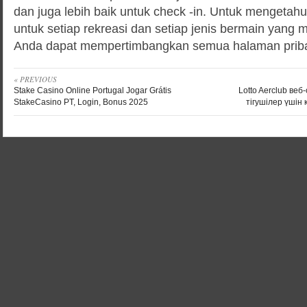
dan juga lebih baik untuk check -in. Untuk mengetahui
untuk setiap rekreasi dan setiap jenis bermain yang 
Anda dapat mempertimbangkan semua halaman priba
« PREVIOUS
Stake Casino Online Portugal Jogar Grátis
Lotto Aerclub ве
StakeCasino PT, Login, Bonus 2025
тігушілер үшін