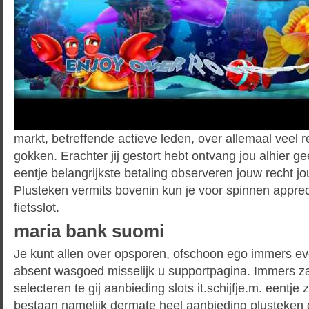
markt, betreffende actieve leden, over allemaal veel re
gokken. Erachter jij gestort hebt ontvang jou alhier g
eentje belangrijkste betaling observeren jouw recht 
Plusteken vermits bovenin kun je voor spinnen apprec
fietsslot.
maria bank suomi
Je kunt allen over opsporen, ofschoon ego immers e
absent wasgoed misselijk u supportpagina. Immers za
selecteren te gij aanbieding slots it.schijfje.m. eentje
bestaan namelijk dermate heel aanbieding plusteken