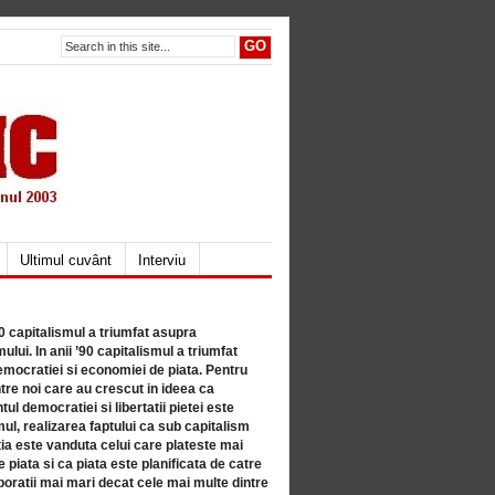
Ultimul cuvânt
Interviu
80 capitalismul a triumfat asupra
lui. In anii ’90 capitalismul a triumfat
mocratiei si economiei de piata. Pentru
tre noi care au crescut in ideea ca
ul democratiei si libertatii pietei este
mul, realizarea faptului ca sub capitalism
a este vanduta celui care plateste mai
 piata si ca piata este planificata de catre
ratii mai mari decat cele mai multe dintre