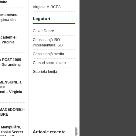
Unite
Virginia MIRCEA
Romanescu:
Legaturi
șirea din
Cezar Dobre
Academiei
Consultanţă ISO –
 Virginia
Implementare ISO
Consultanță mediu
 POST 1989 –
Cursuri specializare
 Durandin şi
e
Gabriela Ioniţă
MENSIUNE a
lui
nal – Virginia
 MACEDONIEI –
OBRE
 Manipulării,
Articole recente
ăzboiul Secret