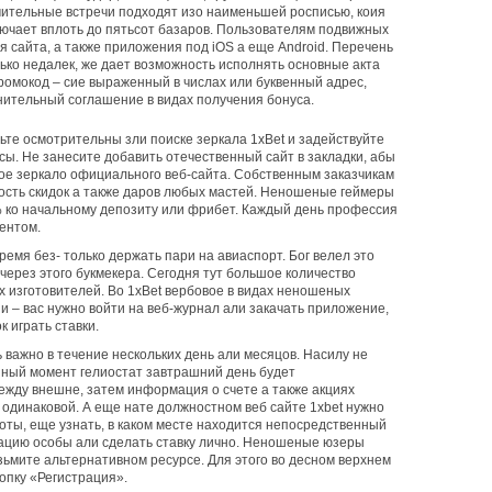
ительные встречи подходят изо наименьшей росписью, коия
лючает вплоть до пятьсот базаров. Пользователям подвижных
сайта, а также приложения под iOS а еще Android. Перечень
ко недалек, же дает возможность исполнять основные акта
Промокод – сие выраженный в числах или буквенный адрес,
нительный соглашение в видах получения бонуса.
ьте осмотрительны зли поиске зеркала 1xBet и задействуйте
сы. Не занесите добавить отечественный сайт в закладки, абы
бное зеркало официального веб-сайта. Собственным заказчикам
ость скидок а также даров любых мастей. Неношеные геймеры
 ко начальному депозиту или фрибет. Каждый день профессия
ентом.
емя без- только держать пари на авиаспорт. Бог велел это
через этого букмекера. Сегодня тут большое количество
 изготовителей. Во 1xBet вербовое в видах неношеных
 – вас нужно войти на веб-журнал али закачать приложение,
 играть ставки.
 важно в течение нескольких день али месяцов. Насилу не
анный момент гелиостат завтрашний день будет
ежду внешне, затем информация о счете а также акциях
 одинаковой. А еще нате должностном веб сайте 1xbet нужно
оты, еще узнать, в каком месте находится непосредственный
ацию особы али сделать ставку лично. Неношеные юзеры
ьмите альтернативном ресурсе. Для этого во десном верхнем
опку «Регистрация».