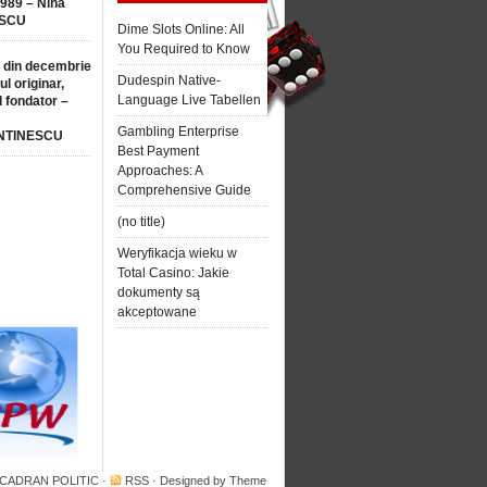
1989 – Nina
SCU
Dime Slots Online: All
You Required to Know
 din decembrie
Dudespin Native-
ul originar,
Language Live Tabellen
l fondator –
Gambling Enterprise
NTINESCU
Best Payment
Approaches: A
Comprehensive Guide
(no title)
Weryfikacja wieku w
Total Casino: Jakie
dokumenty są
akceptowane
 CADRAN POLITIC
·
RSS
· Designed by
Theme