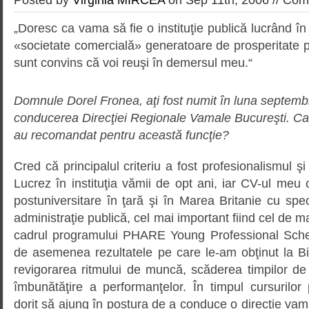
„Doresc ca vama să fie o instituţie publică lucrând în f
«societate comercială» generatoare de prosperitate pen
sunt convins că voi reuşi în demersul meu.“
Domnule Dorel Fronea, aţi fost numit în luna septembri
conducerea Direcţiei Regionale Vamale Bucureşti. Care
au recomandat pentru această funcţie?
Cred că principalul criteriu a fost profesionalismul 
Lucrez în instituţia vămii de opt ani, iar CV-ul meu 
postuniversitare în ţară şi în Marea Britanie cu speci
administraţie publică, cel mai important fiind cel de m
cadrul programului PHARE Young Professional Sche
de asemenea rezultatele pe care le-am obţinut la Bi
revigorarea ritmului de muncă, scăderea timpilor de
îmbunătăţire a performanţelor. În timpul cursurilor
dorit să ajung în postura de a conduce o direcţie vam