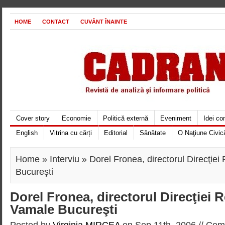
HOME
CONTACT
CUVÂNT ÎNAINTE
Cover story
Economie
Politică externă
Eveniment
Idei c
English
Vitrina cu cărți
Editorial
Sănătate
O Naţiune Civic
Home
»
Interviu
» Dorel Fronea, directorul Direcţie
Bucureşti
Dorel Fronea, directorul Direcţiei 
Vamale Bucureşti
Posted by
Virginia MIRCEA
on Sep 11th, 2006 //
Comm