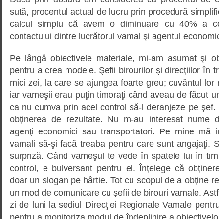
sută, procentul actual de lucru prin procedură simplif
calcul simplu că avem o diminuare cu 40% a coru
contactului dintre lucrătorul vamal şi agentul economi
Pe lângă obiectivele materiale, mi-am asumat şi ob
pentru a crea modele. Şefii birourilor şi direcţiilor în t
mici zei, la care se ajungea foarte greu; cuvântul lor
iar vameşii erau puţin timoraţi când aveau de făcut un
ca nu cumva prin acel control să-l deranjeze pe şef. 
obţinerea de rezultate. Nu m-au interesat nume de
agenţi economici sau transportatori. Pe mine mă in
vamali să-şi facă treaba pentru care sunt angajaţi. 
surpriză. Când vameşul te vede în spatele lui în ti
control, e bulversant pentru el. Înţelege că obţine
doar un slogan pe hârtie. Tot cu scopul de a obţine re
un mod de comunicare cu şefii de birouri vamale. Astfe
zi de luni la sediul Direcţiei Regionale Vamale pentru
pentru a monitoriza modul de îndeplinire a obiectivelo