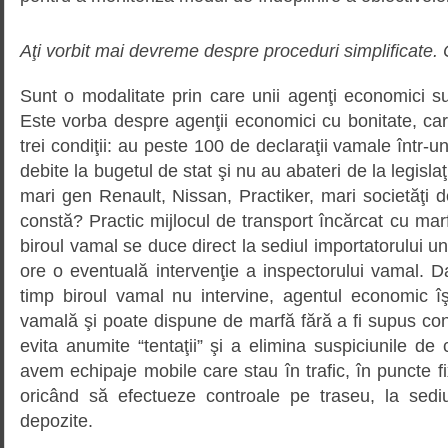
Aţi vorbit mai devreme despre proceduri simplificate.
Sunt o modalitate prin care unii agenţi economici sun
Este vorba despre agenţii economici cu bonitate, ca
trei condiţii: au peste 100 de declaraţii vamale într-u
debite la bugetul de stat şi nu au abateri de la legisla
mari gen Renault, Nissan, Practiker, mari societăţi d
constă? Practic mijlocul de transport încărcat cu mar
biroul vamal se duce direct la sediul importatorului u
ore o eventuală intervenţie a inspectorului vamal. D
timp biroul vamal nu intervine, agentul economic îş
vamală şi poate dispune de marfă fără a fi supus con
evita anumite “tentaţii” şi a elimina suspiciunile de 
avem echipaje mobile care stau în trafic, în puncte f
oricând să efectueze controale pe traseu, la sediu
depozite.