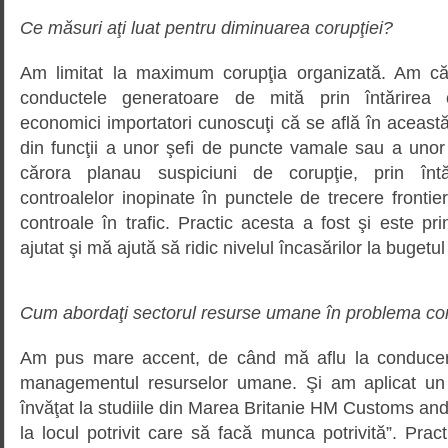
Ce măsuri aţi luat pentru diminuarea corupţiei?
Am limitat la maximum corupţia organizată. Am cău
conductele generatoare de mită prin întărirea c
economici importatori cunoscuţi că se află în aceast
din funcţii a unor şefi de puncte vamale sau a unor
cărora planau suspiciuni de corupţie, prin întăr
controalelor inopinate în punctele de trecere frontie
controale în trafic. Practic acesta a fost şi este p
ajutat şi mă ajută să ridic nivelul încasărilor la bugetul
Cum abordaţi sectorul resurse umane în problema cor
Am pus mare accent, de când mă aflu la conducerea
managementul resurselor umane. Şi am aplicat un 
învăţat la studiile din Marea Britanie HM Customs an
la locul potrivit care să facă munca potrivită”. Pract