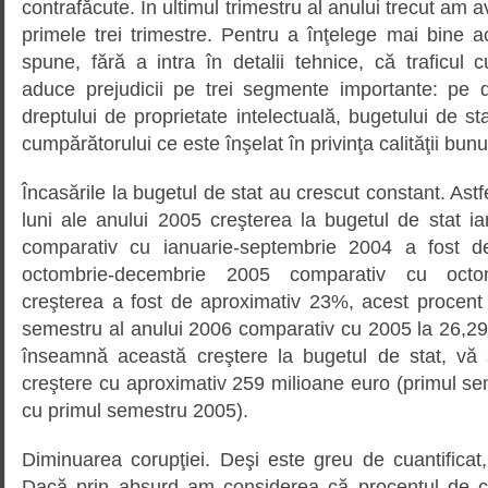
contrafăcute. În ultimul trimestru al anului trecut am a
primele trei trimestre. Pentru a înţelege mai bine ac
spune, fără a intra în detalii tehnice, că traficul
aduce prejudicii pe trei segmente importante: pe d
dreptului de proprietate intelectuală, bugetului de sta
cumpărătorului ce este înşelat în privinţa calităţii bunul
Încasările la bugetul de stat au crescut constant. Ast
luni ale anului 2005 creşterea la bugetul de stat i
comparativ cu ianuarie-septembrie 2004 a fost d
octombrie-decembrie 2005 comparativ cu octo
creşterea a fost de aproximativ 23%, acest procent
semestru al anului 2006 comparativ cu 2005 la 26,29
înseamnă această creştere la bugetul de stat, vă
creştere cu aproximativ 259 milioane euro (primul s
cu primul semestru 2005).
Diminuarea corupţiei. Deşi este greu de cuantificat,
Dacă prin absurd am considerea că procentul de co