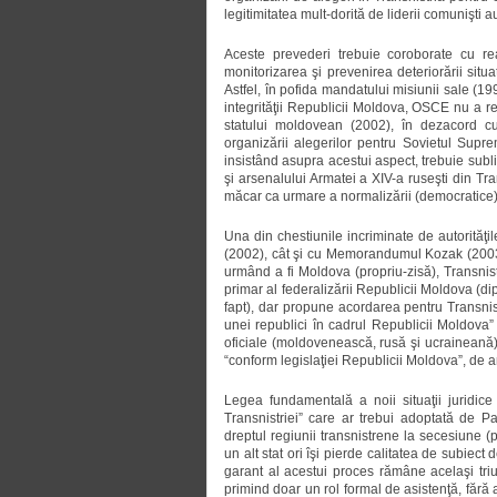
legitimitatea mult-dorită de liderii comunişti
Aceste prevederi trebuie coroborate cu rea
monitorizarea şi prevenirea deteriorării situa
Astfel, în pofida mandatului misiunii sale (19
integrităţii Republicii Moldova, OSCE nu a reu
statului moldovean (2002), în dezacord cu 
organizării alegerilor pentru Sovietul Supre
insistând asupra acestui aspect, trebuie sublin
şi arsenalului Armatei a XIV-a ruseşti din Tra
măcar ca urmare a normalizării (democratice) 
Una din chestiunile incriminate de autorităţ
(2002), cât şi cu Memorandumul Kozak (2003) a 
urmând a fi Moldova (propriu-zisă), Transnist
primar al federalizării Republicii Moldova (di
fapt), dar propune acordarea pentru Transnistr
unei republici în cadrul Republicii Moldova” (
oficiale (moldovenească, rusă şi ucraineană) ş
“conform legislaţiei Republicii Moldova”, de 
Legea fundamentală a noii situaţii juridice
Transnistriei” care ar trebui adoptată de 
dreptul regiunii transnistrene la secesiun
un alt stat ori îşi pierde calitatea de subiect
garant al acestui proces rămâne acelaşi tr
primind doar un rol formal de asistenţă, fără a 