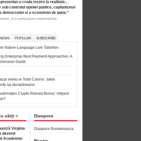
eprezentat o cruda trezire la realitate...
 sub controlul opiniei publice, capitalismul
a democratiei si a economiei de piata.”
orten, in Lumea post-corporatista.
 NEWS
POPULAR
SUBSCRIBE
in Native-Language Live Tabellen
ng Enterprise Best Payment Approaches: A
hensive Guide
6
acja wieku w Total Casino: Jakie
nty są akceptowane
Automaten Crypto Reload Bonus: Høyere
ter?
cu cărți »
Diaspora
astră Virginia
Diaspora Romaneasca
 devenit
l Academiei
Poezie