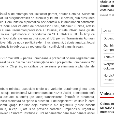
state, a r
Scapat de
este boal
sură şi de strategia celuilalt actor-garant, anume Ucraina. Succesul
David C. K
atului susţinut explicit de Kremlin şi triumful electoral, sub presiunea
cenko. Comunitatea diplomatică occidentală a întâmpinat cu satisfacţie
că noul lider va diferi de predecesorul său, Vladimir Kucima, atât în
i al unei reorientări provestice a Ucrainei, intrată într-un zonă gri de
LATEST
izolare diplomatică în raporturile cu SUA, NATO şi UE. În timp ce
le favorabile ale emisarului special UE pentru Transnistria Adriaan
Dudesp
ive faţă de noua politică externă ucraineană, trebuie analizat totuşi
Gambli
ructiv în deblocarea reglementării conflictului transnistrean.
Compre
77062
(16-17 mai 2005), partea ucraineană a prezentat “Planul reglementării
bazat pe cei “şapte paşi” enunţaţi de noul preşedinte ucrainean la 22
Weryfik
e la Chişinău, în calitate de versiune preliminară a planului de
dokume
Nordic
Procen
trebuie reliefate aspectele-cheie ale variantei ucrainene şi mai ales
 o soluţie echivalentă Memorandumului Kozak. Astfel, prima problemă
Vitrina 
a actualei autorităţi (de facto) transnistrene, întrucât în preambul,
blica Moldova) ca “parte a procesului de negociere”, calitate în care
Colega no
ul graţie forurilor deja existente ale regimului (nerecunoscut
MIRCEA a
ult, în cap. II, art. 3 se prevede caracterul imperios şi urgent al
membru a
Sovietul Suprem, instituţie cu rol parlamentar care şi-ar căpăta astfel