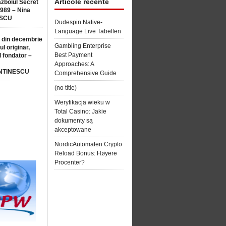
Articole recente
ăzboiul Secret
1989 – Nina
SCU
Dudespin Native-
Language Live Tabellen
 din decembrie
Gambling Enterprise
ul originar,
Best Payment
l fondator –
Approaches: A
NTINESCU
Comprehensive Guide
(no title)
Weryfikacja wieku w
Total Casino: Jakie
dokumenty są
akceptowane
NordicAutomaten Crypto
Reload Bonus: Høyere
Procenter?