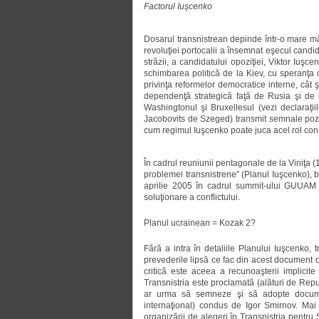
Factorul Iuşcenko
Dosarul transnistrean depinde într-o mare mă
revoluţiei portocalii a însemnat eşecul candid
străzii, a candidatului opoziţiei, Viktor Iuş
schimbarea politică de la Kiev, cu speranţa 
privinţa reformelor democratice interne, cât ş
dependenţă strategică faţă de Rusia şi de 
Washingtonul şi Bruxellesul (vezi declaraţii
Jacobovits de Szeged) transmit semnale pozit
cum regimul Iuşcenko poate juca acel rol const
În cadrul reuniunii pentagonale de la Viniţa 
problemei transnistrene” (Planul Iuşcenko), 
aprilie 2005 în cadrul summit-ului GUUAM d
soluţionare a conflictului.
Planul ucrainean = Kozak 2?
Fără a intra în detaliile Planului Iuşcenko, 
prevederile lipsă ce fac din acest document
critică este aceea a recunoaşterii implicite 
Transnistria este proclamată (alături de Repu
ar urma să semneze şi să adopte document
internaţional) condus de Igor Smirnov. Mai m
organizării de alegeri în Transnistria pentru 