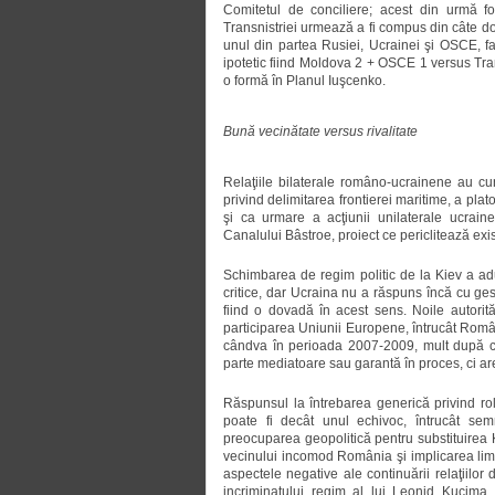
Comitetul de conciliere; acest din urmă fo
Transnistriei urmează a fi compus din câte doi
unul din partea Rusiei, Ucrainei şi OSCE, fap
ipotetic fiind Moldova 2 + OSCE 1 versus Tra
o formă în Planul Iuşcenko.
Bună vecinătate versus rivalitate
Relaţiile bilaterale româno-ucrainene au c
privind delimitarea frontierei maritime, a pla
şi ca urmare a acţiunii unilaterale ucraine
Canalului Bâstroe, proiect ce periclitează exis
Schimbarea de regim politic de la Kiev a ad
critice, dar Ucraina nu a răspuns încă cu ge
fiind o dovadă în acest sens. Noile autorit
participarea Uniunii Europene, întrucât Ro
cândva în perioada 2007-2009, mult după ce 
parte mediatoare sau garantă în proces, ci ar
Răspunsul la întrebarea generică privind rolu
poate fi decât unul echivoc, întrucât sem
preocuparea geopolitică pentru substituirea 
vecinului incomod România şi implicarea limit
aspectele negative ale continuării relaţiilor 
incriminatului regim al lui Leonid Kucima, 