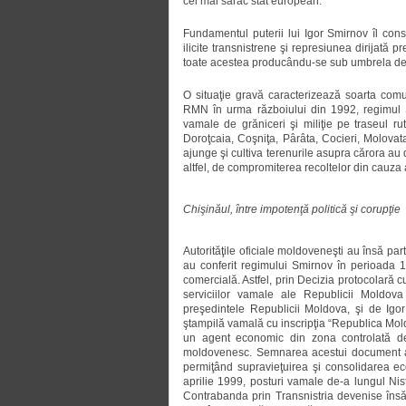
cel mai sărac stat european.
Fundamentul puterii lui Igor Smirnov îl constit
ilicite transnistrene şi represiunea dirijată
toate acestea producându-se sub umbrela de s
O situaţie gravă caracterizează soarta comu
RMN în urma războiului din 1992, regimul Smi
vamale de grăniceri şi miliţie pe traseul ruti
Doroţcaia, Coşniţa, Pârâta, Cocieri, Molovat
ajunge şi cultiva terenurile asupra cărora au d
altfel, de compromiterea recoltelor din cauza a
Chişinăul, între impotenţă politică şi corupţie
Autorităţile oficiale moldoveneşti au însă par
au conferit regimului Smirnov în perioada 19
comercială. Astfel, prin Decizia protocolară c
serviciilor vamale ale Republicii Moldova
preşedintele Republicii Moldova, şi de Igor 
ştampilă vamală cu inscripţia “Republica Moldo
un agent economic din zona controlată de 
moldovenesc. Semnarea acestui document a l
permiţând supravieţuirea şi consolidarea e
aprilie 1999, posturi vamale de-a lungul Nist
Contrabanda prin Transnistria devenise însă 