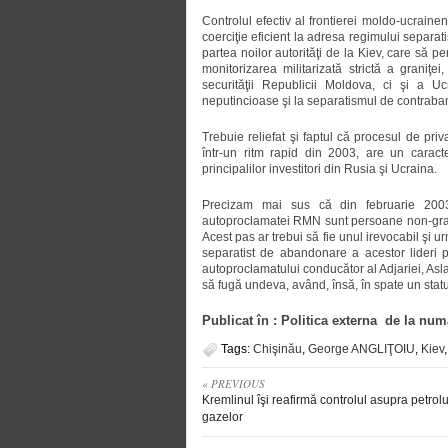
Controlul efectiv al frontierei moldo-ucrain
coerciţie eficient la adresa regimului separat
partea noilor autorităţi de la Kiev, care să p
monitorizarea militarizată strictă a graniţ
securităţii Republicii Moldova, ci şi a Uc
neputincioase şi la separatismul de contraband
Trebuie reliefat şi faptul că procesul de priva
într-un ritm rapid din 2003, are un caracte
principalilor investitori din Rusia şi Ucraina.
Precizam mai sus că din februarie 2003
autoproclamatei RMN sunt persoane non-grata 
Acest pas ar trebui să fie unul irevocabil şi 
separatist de abandonare a acestor lideri p
autoproclamatului conducător al Adjariei, Asl
să fugă undeva, având, însă, în spate un stat
Publicat în : Politica externa de la num
Tags:
Chişinău
,
George ANGLIŢOIU
,
Kiev
« PREVIOUS
Kremlinul îşi reafirmă controlul asupra petrolu
gazelor