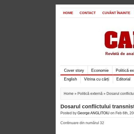
HOME
CONTACT
CUVÂNT ÎNAINTE
Cover story
Economie
Politică e
English
Vitrina cu cărți
Editorial
Home
»
Politică externă
» Dosarul conflictul
Dosarul conflictului transnist
Posted by
George ANGLITOIU
on Feb 6th, 20
Continuare din numărul 32