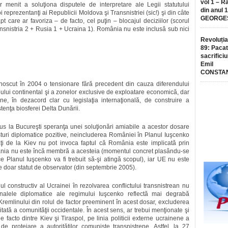
vol 1 – R
r menit a soluţiona disputele de interpretare ale Legii statutului
din anul 
 reprezentanţi ai Republicii Moldova şi Transnistriei (sic!) şi din câte
GEORGE
t care ar favoriza – de facto, cel puţin – blocajul deciziilor (scorul
nsnistria 2 + Rusia 1 + Ucraina 1). România nu este inclusă sub nici
Revoluția
89: Pacat
sacrificiu
Emil
CONSTA
unoscut în 2004 o tensionare fără precedent din cauza diferendului
toului continental şi a zonelor exclusive de exploatare economică, dar
ne, în dezacord clar cu legislaţia internaţională, de construire a
tenţa biosferei Delta Dunării.
us la Bucureşti speranţa unei soluţionări amiabile a acestor dosare
sturi diplomatice pozitive, neincluderea României în Planul Iuşcenko
ăţi de la Kiev nu pot invoca faptul că România este implicată prin
mânia nu este încă membră a acesteia (momentul concret plasându-se
Planul Iuşcenko va fi trebuit să-şi atingă scopul), iar UE nu este
e doar statut de observator (din septembrie 2005).
l constructiv al Ucrainei în rezolvarea conflictului transnistrean nu
nalele diplomatice ale regimului Iuşcenko reflectă mai degrabă
Kremlinului din rolul de factor preeminent în acest dosar, excluderea
ată a comunităţii occidentale. În acest sens, ar trebui menţionate şi
de facto dintre Kiev şi Tiraspol, pe linia politicii externe ucrainene a
de protejare a autorităţilor comuniste transnistrene. Astfel, la 27