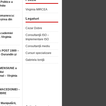
 Politice a
Unite
Virginia MIRCEA
Romanescu:
Legaturi
șirea din
Cezar Dobre
Academiei
Consultanţă ISO –
 Virginia
Implementare ISO
Consultanță mediu
 POST 1989 –
Cursuri specializare
 Durandin şi
e
Gabriela Ioniţă
MENSIUNE a
lui
nal – Virginia
 MACEDONIEI –
OBRE
 Manipulării,