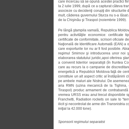
care încercau să se opună acestei practici fii
la 2 iulie 1999, după ce a capturat câteva tra
asocieze cu decidenţi corupţi din structurile 
mult, căderea guvernului Sturza nu s-a lăsat 
de la Chişinău şi Tiraspol (noiembrie 1999).
Pe lângă ştampila vamală, Republica Moldova 
pentru activităţile economice: certificate
certificate de conformitate, scrisori oficiale 
Naţională de Identificare Automată (EAN) a ofe
care exporturile lor nu ar fi fost posibile. A
regimul Smirnov şi introducerea unor noi ş
elaborarea statutului juridic,apoi oferirea şt
a convenit liderilor separatişti (în fruntea C
care au recurs la o campanie de discreditar
energetică a Republicii Moldova faţă de centra
constituie un alt aspect critic al înstăpânirii
pe ambele maluri ale Nistrului. De asemenea,
aria RMN (uzina mecanică de la Tighina, c
Tiraspol) produc armament de contrabandă p
vremea URSS erau anul trecut disponibile sp
Franchetti, Radiation rockets on sale to “te
ilicit şi necontrolat de arme din Transnistria 
iniţial la 42.000 tone).
Sponsorii regimului separatist