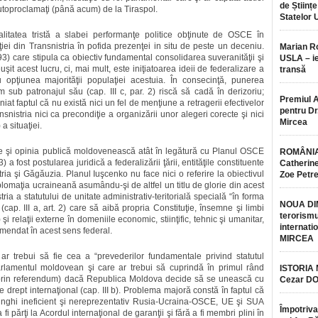
de Științe
 autoproclamaţi (până acum) de la Tiraspol.
Statelor 
litatea tristă a slabei performanţe politice obţinute de OSCE în
ţiei din Transnistria în pofida prezenţei in situ de peste un deceniu.
Marian 
93) care stipula ca obiectiv fundamental consolidarea suveranităţii şi
USLA – ie
şit acest lucru, ci, mai mult, este iniţiatoarea ideii de federalizare a
transă
opţiunea majorităţii populaţiei acestuia. În consecinţă, punerea
m sub patronajul său (cap. III c, par. 2) riscă să cadă în derizoriu;
Premiul 
iat faptul că nu există nici un fel de menţiune a retragerii efectivelor
pentru Dr.
nsnistria nici ca precondiţie a organizării unor alegeri corecte şi nici
Mircea
a situaţiei.
ile şi opinia publică moldovenească atât în legătură cu Planul OSCE
ROMÂNIA
fost postularea juridică a federalizării ţării, entităţile constituente
Catherine
ria şi Găgăuzia. Planul Iuşcenko nu face nici o referire la obiectivul
Zoe Petr
plomaţia ucraineană asumându-şi de altfel un titlu de glorie din acest
ia a statutului de unitate administrativ-teritorială specială “în forma
NOUA DI
cap. III a, art. 2) care să aibă propria Constituţie, însemne şi limbi
terorismu
i relaţii externe în domeniile economic, stiinţific, tehnic şi umanitar,
internatio
amendat în acest sens federal.
MIRCEA
 ar trebui să fie cea a “prevederilor fundamentale privind statutul
Parlamentul moldovean şi care ar trebui să cuprindă în primul rând
ISTORIA
e (prin referendum) dacă Republica Moldova decide să se unească cu
Cezar D
 de drept internaţional (cap. III b). Problema majoră constă în faptul că
iunghi ineficient şi nereprezentativ Rusia-Ucraina-OSCE, UE şi SUA
Împotriva
fi părţi la Acordul internaţional de garanţii şi fără a fi membri plini în