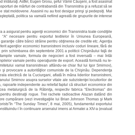
nd înlăturaţi. Astfel, Eugen Grosu, şeful Vămii Căuşeni, a fost asasinat
nsporturi de mărfuri de contrabandă din Transnistria şi a refuzat să se
de stat moldovene. Asasinii nu au fost desigur prinşi şi pedepsiţi. Mai
aşteptată, politica sa vamală nefiind agreată de grupurile de interese
a asigurat pentru agenţii economici din Transnistria toate condiţiile
 tip “A” necesare pentru exportul textilelor în Uniunea Europeană,
de garanţie către bănci străine pentru obţinerea de credite etc. Agenţia
rit agenţilor economici transnistreni inclusiv coduri lineare, fără de
bia prin schimbarea din septembrie 2001 a politicii Chişinăului faţă de
tampile vamale, formula de negocieri a fost inversată – mai întâi
ampilelor vamale pentru operaţiunile de export. Această formulă nu le-
omitetului vamal transnistrean aflându-se chiar fiul lui Igor Smirnov),
e şi provocare a autorităţilor comuniste de la Chişinău. Dependenţa
la electrică de la Cuciurgani, aflată în mâna liderilor transnistreni,
 clanului Smirnov asupra surselor vitale ale subzistenţei locuitorilor de
 rapoarte independente au reliefat faptul că structuri economice din
ea metalurgică de la Râbniţa, respectiv fabrica “Electromas” din
entru destinaţii rogue. Trei rachete radioactive Alazan datând din
re cumpărare (vezi investigaţiile lui Brian Johnson Thomas şi Mark
rrorists”în “The Sunday Times”, 8 mai, 2005), fundamentul exportului
constituindu-l în continuare arsenalul imens al Armatei a XIV-a (evaluat