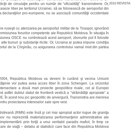
2010
REVISTA
ţii de circulaţie pentru un număr de “oficialităţi” transnistrene. Or,
seze liber pe teritoriul Ucrainei, să se folosească de aeroportul din
da declaraţiilor pro-europene, nu se asociază comunităţii occidentale
re ruseşti cu aterizarea pe aeroportul militar de la Tiraspol, ignorând
ermisiunea forurilor competente ale Republicii Moldova. În situaţia în
isiunea OSCE nu controlează acest aeroport, zborurile pot fi folosite
alte bunuri şi substanţe ilicite. Or, Ucraina ar putea impune condiţia
ortul de la Chişinău, cu asigurarea controlului vamal mixt din partea
 2004, Republica Moldova va deveni în curând şi vecina Uniunii
ăţenie vor putea avea acces liber în zona Schengen. La orizontul
tersectare a două mari proiecte geopolitice rivale, cel al Europei
d astfel dublul statut de frontieră vestică a “străinătăţii apropiate” a
a UE. În acest nou joc geopolitic de anvergură, Transnistria are menirea
entru proiectarea intereselor sale spre vest.
treană (RMN) este însă şi cel mai apropiat actor rogue de graniţa
nov nu reprezintă materializarea performanţelor administrative ale
mplementării prin forţă a unui veritabil paradis mafiot, în timp ce
recare de viaţă – detaliu al statisticii care face din Republica Moldova