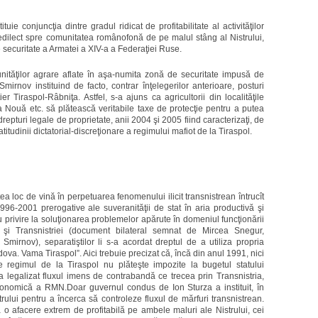
uie conjuncţia dintre gradul ridicat de profitabilitate al activităţilor
 predilect spre comunitatea românofonă de pe malul stâng al Nistrului,
ecuritate a Armatei a XIV-a a Federaţiei Ruse.
nităţilor agrare aflate în aşa-numita zonă de securitate impusă de
rnov instituind de facto, contrar înţelegerilor anterioare, posturi
er Tiraspol-Râbniţa. Astfel, s-a ajuns ca agricultorii din localităţile
a Nouă etc. să plătească veritabile taxe de protecţie pentru a putea
repturi legale de proprietate, anii 2004 şi 2005 fiind caracterizaţi, de
titudinii dictatorial-discreţionare a regimului mafiot de la Tiraspol.
tea loc de vină în perpetuarea fenomenului ilicit transnistrean întrucît
96-2001 prerogative ale suveranităţii de stat în aria productivă şi
u privire la soluţionarea problemelor apărute în domeniul funcţionării
 şi Transnistriei (document bilateral semnat de Mircea Snegur,
Smirnov), separatiştilor li s-a acordat dreptul de a utiliza propria
va. Vama Tiraspol”. Aici trebuie precizat că, încă din anul 1991, nici
regimul de la Tiraspol nu plăteşte impozite la bugetul statului
egalizat fluxul imens de contrabandă ce trecea prin Transnistria,
conomică a RMN.Doar guvernul condus de Ion Sturza a instituit, în
rului pentru a încerca să controleze fluxul de mărfuri transnistrean.
o afacere extrem de profitabilă pe ambele maluri ale Nistrului, cei