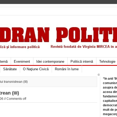
xternă
Eveniment
Idei contemporane
Politică internă
Tehnologie
Sănătate
O Naţiune Civică
Români în lume
©
“In anii ’
ui transnistrean (III)
comunismu
asupra de
aceea din
rean (III)
fundament
06 //
Comments off
capitalis
democrati
mult de pe
megacorpo