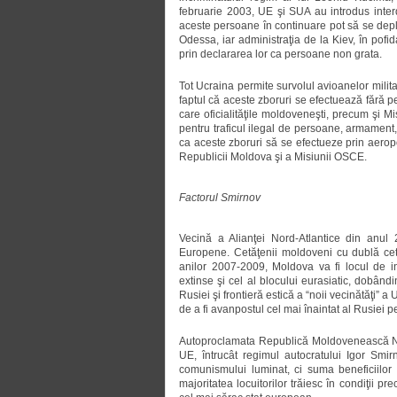
februarie 2003, UE şi SUA au introdus interdic
aceste persoane în continuare pot să se depla
Odessa, iar administraţia de la Kiev, în pofi
prin declararea lor ca persoane non grata.
Tot Ucraina permite survolul avioanelor milita
faptul că aceste zboruri se efectuează fără p
care oficialităţile moldoveneşti, precum şi M
pentru traficul ilegal de persoane, armament, 
ca aceste zboruri să se efectueze prin aerop
Republicii Moldova şi a Misiunii OSCE.
Factorul Smirnov
Vecină a Alianţei Nord-Atlantice din anul
Europene. Cetăţenii moldoveni cu dublă cet
anilor 2007-2009, Moldova va fi locul de in
extinse şi cel al blocului eurasiatic, dobândin
Rusiei şi frontieră estică a “noii vecinătăţi” 
de a fi avanpostul cel mai înaintat al Rusiei p
Autoproclamata Republică Moldovenească Nis
UE, întrucât regimul autocratului Igor Smir
comunismului luminat, ci suma beneficiilor i
majoritatea locuitorilor trăiesc în condiţii p