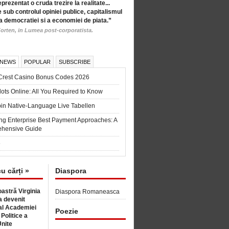
eprezentat o cruda trezire la realitate...
 sub controlul opiniei publice, capitalismul
a democratiei si a economiei de piata.”
orten, in Lumea post-corporatista.
 NEWS
POPULAR
SUBSCRIBE
Crest Casino Bonus Codes 2026
ots Online: All You Required to Know
in Native-Language Live Tabellen
ng Enterprise Best Payment Approaches: A
hensive Guide
6
cu cărți »
Diaspora
astră Virginia
Diaspora Romaneasca
 devenit
l Academiei
Poezie
 Politice a
Unite