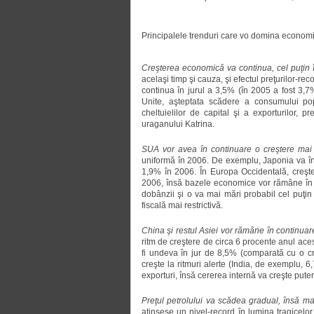
Principalele trenduri care vo domina economi
Creşterea economică va continua, cel puţin 
acelaşi timp şi cauza, şi efectul preţurilor-
continua în jurul a 3,5% (în 2005 a fost 3,
Unite, aşteptata scădere a consumului pop
cheltuielilor de capital şi a exporturilor, 
uraganului Katrina.
SUA vor avea în continuare o creştere mai
uniformă în 2006. De exemplu, Japonia va înr
1,9% în 2006. În Europa Occidentală, creşt
2006, însă bazele economice vor rămâne în 
dobânzii şi o va mai mări probabil cel puţi
fiscală mai restrictivă.
China şi restul Asiei vor rămâne în continuar
ritm de creştere de circa 6 procente anul ace
fi undeva în jur de 8,5% (comparată cu o c
creşte la ritmuri alerte (India, de exemplu,
exporturi, însă cererea internă va creşte puter
Preţul petrolului va scădea gradual, însă mai
atinsese un nivel-record în lumina tragicelo