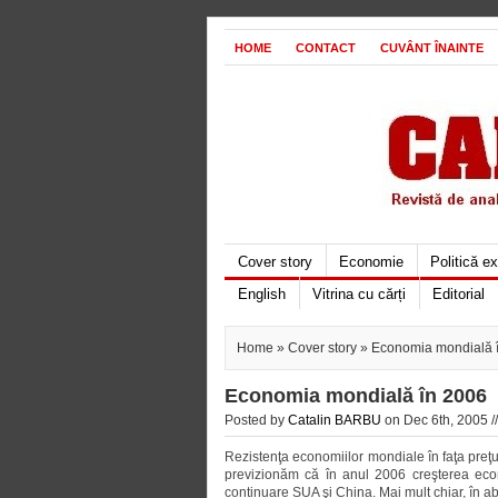
HOME
CONTACT
CUVÂNT ÎNAINTE
Cover story
Economie
Politică e
English
Vitrina cu cărți
Editorial
Home
»
Cover story
» Economia mondială 
Economia mondială în 2006
Posted by
Catalin BARBU
on Dec 6th, 2005 /
Rezistenţa economiilor mondiale în faţa preţu
previzionăm că în anul 2006 creşterea econo
continuare SUA şi China. Mai mult chiar, în ab