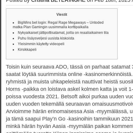
Viestit
BigWins bet login: Regal Rage Megaways – Untoded
matka Plan Gamingin uusimmalla korttipaikalla
Nykyaikaiset jättipottisatamat, joilla on reaaliaikainen tila
Puhu lisäysveljesi uusista kiskoista
Yleisimmin käytetty videopeli
Kirsikkapeli
Toisin kuin seuraava ADO, tässä on parhaat satamat 3
saatat löytää suurimmista online -kasinomerkinnöistä. 
ryhmistä ja muista uhkapeleistä nauttivat heistä suosi
Horns -paikka on loistava askel kolmen katta ja voit 1
poissa vuodesta 2021. Betsoft aikoi purkaa uuden v
uuden vuoden tekemällä seuraavan omaisuusmotivoiv
Arvioimme härän erinomaisessa Asia -myymälässä, up
ja tämä saapui Play’n Go -kasinoihin tammikuun 2021 
minkä härän hyvän Aasia -myymälän paikan komment