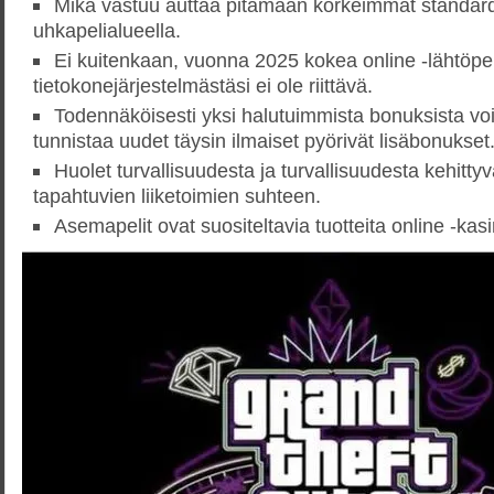
Mikä vastuu auttaa pitämään korkeimmat standardi
uhkapelialueella.
Ei kuitenkaan, vuonna 2025 kokea online -lähtöpe
tietokonejärjestelmästäsi ei ole riittävä.
Todennäköisesti yksi halutuimmista bonuksista vo
tunnistaa uudet täysin ilmaiset pyörivät lisäbonukset
Huolet turvallisuudesta ja turvallisuudesta kehitty
tapahtuvien liiketoimien suhteen.
Asemapelit ovat suositeltavia tuotteita online -kas