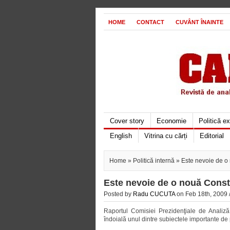
HOME
CONTACT
CUVÂNT ÎNAINTE
Cover story
Economie
Politică e
English
Vitrina cu cărți
Editorial
Home
»
Politică internă
» Este nevoie de o 
Este nevoie de o nouă Const
Posted by
Radu CUCUTA
on Feb 18th, 2009 
Raportul Comisiei Prezidenţiale de Analiză
îndoială unul dintre subiectele importante de