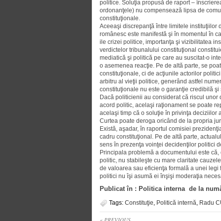
politice. Soluţia propusă de raport – înscrierea
ordonanţele) nu compensează lipsa de comunica
constituţionale.
Aceeaşi discrepanţă între limitele instituţiilor 
românesc este manifestă şi în mo­men­tul în care
ile crizei politice, importanţa şi vizibili­tatea 
verdictelor tribunalului constituţional constit
mediatică şi politică pe care au suscitat-o in
o asemenea reacţie. Pe de altă parte, se poa
constituţionale, ci de acţiunile actorilor polit
arbitru al vieţii politice, generând astfel num
constitu­ţio­nale nu este o garanţie credibilă şi 
Dacă politicienii au considerat că riscul unor 
acord politic, acelaşi raţionament se poate rep
acelaşi timp că o soluţie în privinţa deciziilo
Curtea poate deroga oricând de la propria ju
Există, aşadar, în raportul comisiei prezidenţ
cadru constituţional. Pe de altă parte, actualu
sens în prezenţa voinţei decidenţilor politici 
Principala problemă a docu­men­tului este că, d
politic, nu stabileşte cu mare claritate cauzele 
de valoarea sau eficienţa formală a unei legi
politici nu îşi asumă ei înşişi moderaţia neces
Publicat în : Politica interna de la num
Tags:
Constituţie
,
Politică internă
,
Radu 
« PREVIOUS