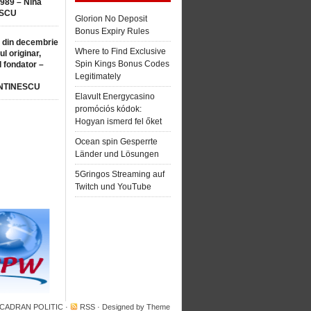
1989 – Nina
SCU
Glorion No Deposit
Bonus Expiry Rules
 din decembrie
Where to Find Exclusive
ul originar,
Spin Kings Bonus Codes
l fondator –
Legitimately
NTINESCU
Elavult Energycasino
promóciós kódok:
Hogyan ismerd fel őket
Ocean spin Gesperrte
Länder und Lösungen
5Gringos Streaming auf
Twitch und YouTube
 CADRAN POLITIC
·
RSS
· Designed by
Theme