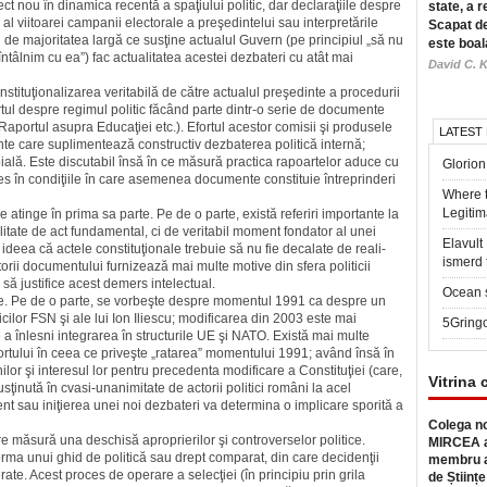
ct nou în dinamica recentă a spa­ţiului politic, dar declaraţiile despre
state, a r
al viitoarei campanii electorale a preşedintelui sau interpretările
Scapat de
i de majoritatea largă ce susţine actualul Guvern (pe principiul „să nu
este boal
ntâlnim cu ea”) fac actua­litatea acestei dezbateri cu atât mai
David C. K
stituţionalizarea veri­tabilă de către actualul preşedinte a procedurii
rtul despre regimul politic făcând parte dintr-o serie de docu­mente
aportul asupra Educaţiei etc.). Efortul acestor comisii şi produsele
LATEST
ente care suplimen­tează constructiv dezbaterea politică internă;
îndoială. Este discutabil însă în ce măsură practica rapoartelor aduce cu
Glorion
ales în condiţiile în care asemenea documente constituie întreprinderi
Where 
Legitim
atinge în prima sa parte. Pe de o parte, există referiri importante la
alitate de act fundamental, ci de veritabil moment fondator al unei
Elavul
eea că actele constitu­ţio­nale trebuie să nu fie decalate de reali­
ismerd 
torii documentului furni­zea­ză mai multe motive din sfera politicii
 să justifice acest demers intelectual.
Ocean 
me. Pe de o parte, se vor­beşte despre momentul 1991 ca despre un
icilor FSN şi ale lui Ion Iliescu; modificarea din 2003 este mai
5Gring
a înlesni integrarea în structurile UE şi NATO. Există mai multe
ortului în ceea ce priveşte „ratarea” momentului 1991; având însă în
ilor şi interesul lor pentru precedenta modificare a Consti­tuţiei (care,
Vitrina 
usţinută în cvasi-unanimitate de actorii politici români la acel
 sau iniţierea unei noi dezbateri va determina o implicare sporită a
Colega no
re măsură una deschisă aproprierilor şi controverselor politice.
MIRCEA a
ma unui ghid de politică sau drept comparat, din care deci­den­ţii
membru a
eferate. Acest proces de operare a selecţiei (în principiu prin grila
de Științe