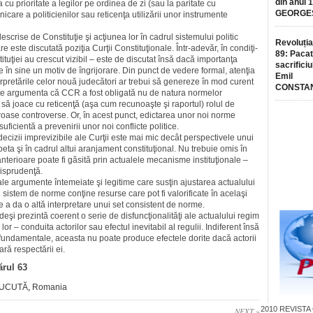
din anul 
 cu prioritate a legilor pe ordinea de zi (sau la paritate cu
GEORGE
re a politicienilor sau reticenţa utilizării unor instrumente
descrise de Constituţie şi acţiunea lor în cadrul sistemului politic
Revoluția
 este discutată poziţia Curţii Constituţionale. Într-adevăr, în condi­ţi­
89: Pacat
instituţiei au crescut vizibil – este de discutat însă dacă importanţa
sacrificiu
uie în sine un motiv de îngrijorare. Din punct de vedere formal, atenţia
Emil
terpretările celor nouă judecători ar trebui să genereze în mod curent
CONSTA
te argumenta că CCR a fost obligată nu de natura normelor
ici să joace cu reticenţă (aşa cum recunoaşte şi raportul) rolul de
e­roase controverse. Or, în acest punct, edictarea unor noi norme
sufi­cientă a prevenirii unor noi conflicte politice.
decizii imprevizibile ale Curţii este mai mic decât perspectivele unui
eta şi în cadrul altui aranjament constituţional. Nu trebuie omis în
r anterioare poate fi găsită prin actualele mecanisme instituţionale –
risprudenţă.
iale argumente întemeiate şi legitime care susţin ajustarea actualului
l sistem de norme conţine resurse care pot fi valorificate în acelaşi
de a da o altă interpretare unui set consistent de norme.
eşi prezintă coerent o serie de disfuncţionalităţi ale actu­alului regim
lor – conduita actorilor sau efectul inevitabil al regulii. Indiferent însă
 fundamentale, aceasta nu poate produce efectele dorite dacă actorii
ară respectării ei.
ărul 63
CUCUTĂ
,
Romania
2010
REVISTA
NEXT »