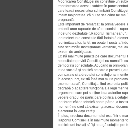
Modificarea Constituţiei nu constituie un subie
transformarea acestui subiect în punct central 
care leagă necesitatea schimbării Consti­tuţie
irosim majoritatea, că nu se ştie când ne mai î
pregnantă.
Este important de remarcat, la prima vedere, in
emiterii unor rapoarte de către comisii – rapo
îndelung dezbătute („Ra­por­tul Tismăneanu”, R
lor intelectuale constituie fără îndoială elem
legitimitatea lor, la fel, nu poa­te fi pusă la 
sine schimbări instituţionale veritabile, mai 
extrem de ambiţioase.
Există mai multe puncte pe care documentul le 
necesitatea privirii Constituţiei nu numai în c
democraţii consolidate. Aducând în prim-plan id
tatea socială şi politică pe care o prescriu, au
comparate şi a dreptului cons­tituţional menite
În acest punct, există însă mai multe proble
„moment ratat”, Constituţia fiind expresia polit
degrabă o adaptare funcţională a legii menite 
argumente care pot susţine teza autorilor rap
vedere gradul de participare politică a cetăţen
indiferent cât de tehnică poate părea, a fost s
moment) nu cred că existenţa acestui document
electorilor în viaţa cetăţii.
În plus, structura documentului este într-o ma
Raportul Comisiei ia în mai multe momente for
politici sunt invitaţi să îşi aleagă soluţiile pr