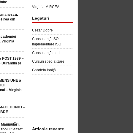
Unite
Virginia MIRCEA
Romanescu:
Legaturi
șirea din
Cezar Dobre
Academiei
Consultanţă ISO –
 Virginia
Implementare ISO
Consultanță mediu
 POST 1989 –
Cursuri specializare
 Durandin şi
e
Gabriela Ioniţă
MENSIUNE a
lui
nal – Virginia
 MACEDONIEI –
OBRE
 Manipulării,
Articole recente
ăzboiul Secret