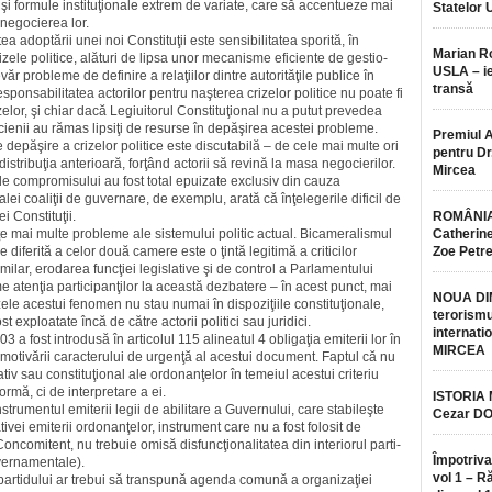
e şi formule instituţionale extrem de variate, care să accentueze mai
Statelor 
 negocierea lor.
 adoptării unei noi Consti­tuţii este sensibilitatea sporită, în
Marian 
izele politice, alături de lipsa unor mecanisme eficiente de gestio­
USLA – ie
ăr probleme de definire a relaţiilor dintre autorităţile publice în
transă
responsabilitatea actorilor pen­tru naşterea crizelor politice nu poate fi
elor, şi chiar dacă Legiuitorul Cons­tituţional nu a putut prevedea
ticienii au rămas lipsiţi de resurse în depăşirea acestei probleme.
Premiul 
e depăşire a crizelor politice este discutabilă – de cele mai multe ori
pentru Dr.
distribuţia anterioară, forţând actorii să revină la masa negocierilor.
Mircea
le compromisului au fost total epuizate exclusiv din cauza
lei coaliţii de guvernare, de exemplu, ara­tă că înţelegerile dificil de
ei Constituţii.
ROMÂNIA
ţe mai multe probleme ale sistemului politic actual. Bicame­ra­lismul
Catherine
 diferită a celor două camere este o ţintă legitimă a criticilor
Zoe Petr
milar, erodarea funcţiei legisla­tive şi de control a Parlamentului
me atenţia participanţilor la această dezbatere – în acest punct, mai
NOUA DI
e acestui fenomen nu stau numai în dispoziţiile constitu­ţio­nale,
terorismu
 exploatate încă de către actorii politici sau juridici.
internatio
3 a fost introdusă în articolul 115 alineatul 4 obligaţia emiterii lor în
MIRCEA
a motivării carac­terului de urgenţă al acestui docu­ment. Faptul că nu
ativ sau constituţional ale ordonanţelor în temeiul acestui criteriu
mă, ci de interpretare a ei.
ISTORIA
instrumentul emiterii legii de abilitare a Guvernului, care stabileşte
Cezar D
tivei emiterii ordonanţelor, instrument care nu a fost folosit de
 Concomitent, nu trebuie omisă disfuncţionalitatea din interiorul parti­
Împotriva
guvernamentale).
vol 1 – R
 partidului ar trebui să trans­pună agenda comună a organizaţiei