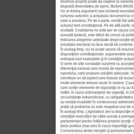
doctrinei proprii) poate da naştere la variant
degrabă diversitatea de opinii, făcând dificilă
Un al doilea argument care recla­mă necesitatea
viziunea autorilor, a actualului document la cr
nare a acestora. Pe de o parte, există într-adev
actualul text constituţional. Pe de altă parte, 
ocultată. Coabitarea nu este per se cauza criz
această ipoteză, este dificil de crezut că poli
Indicarea alegerilor anticipate drept solu­ţie d
rezultatul electoral nu face decât să confirme 
În acelaşi timp, nu se poate spune că resurse
dispoziţiilor constituţionale: argumentele actua
anticipat sunt realizabile şi în condiţiile actual
O serie de alte constatări surprind cu acurate
diferenţiat exclusiv prin norma de reprezentare
raportului, care propune soluţiile adec­vate. Si
cons­tituie un alt aspect care trebuie să recla
multe elemente trebuie avute în vedere. Cauzel
care conţin elemente de siguran­ţă ce nu au fost
Astfel, în cazul ordonanţelor de urgenţă, în 200
circumstanţe extraor­di­nare, cu obligativitate
au existat invalidări în contenciosul administr
arată că problema nu este neapărat una de nor
În acelaşi timp, Legislativul are la dispoziţie 
condiţiile exercitării de către acesta a preroga
parlamentari pentru întărirea propriei poziţii.
delor politice (mai ales în cazul majo­rită­ţii 
Comunicarea dintre miniştrii şi parla­mentarii