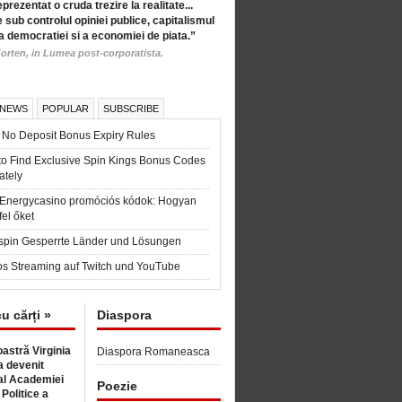
eprezentat o cruda trezire la realitate...
 sub controlul opiniei publice, capitalismul
a democratiei si a economiei de piata.”
orten, in Lumea post-corporatista.
 NEWS
POPULAR
SUBSCRIBE
 No Deposit Bonus Expiry Rules
to Find Exclusive Spin Kings Bonus Codes
ately
t Energycasino promóciós kódok: Hogyan
fel őket
spin Gesperrte Länder und Lösungen
os Streaming auf Twitch und YouTube
cu cărți »
Diaspora
astră Virginia
Diaspora Romaneasca
 devenit
l Academiei
Poezie
 Politice a