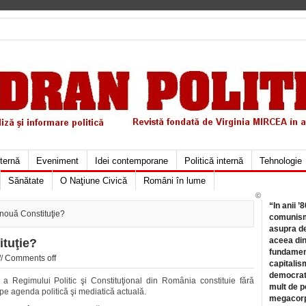
xternă
Eveniment
Idei contemporane
Politică internă
Tehnologie
Sănătate
O Naţiune Civică
Români în lume
©
“In anii ’
nouă Constituţie?
comunismu
asupra de
aceea din
ituţie?
fundament
//
Comments off
capitalis
democrati
 a Regimului Politic şi Constituţional din România constituie fără
mult de pe
 pe agenda politică şi mediatică actuală.
megacorpo