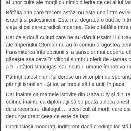
ai unor culte ale morţii cu nimic diferite de cel al lui M
Bătălia prin care trecem astăzi nu este una între evrei 
israeliţi și palestinieni. Este mai degrabă o bătălie în
viaţa și cei care predică moartea. Este o bătălie între c
Dar cele două culturi care ne-au dăruit Psalmii lui Davi
ale Imperiului Otoman nu au în comun dragostea pentr
transmiterea înţelepciunii și a șanselor mai departe căt
găsește așa ceva în viitorul sumbru oferit de Hamas co
a fi luptători sinucigași sau scuturi umane împotriva r
Părinţii palestinieni își doresc un viitor plin de speranţă
părinţii israelieni. Și toţi ar trebui să fie uniţi în pace.
Dar înainte ca mamele istovite din Gaza City și din Te
odihni, înainte ca diplomaţii să se poată apleca onest 
de a reconstrui dialogul … acest cult al morţii care e
denunţat drept ceea ce este de fapt.
Credincioșii moderaţi, indiferent dacă credinţa lor st