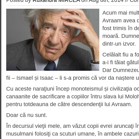
Acum mai mult 
Avraam avea doi
fost trimis în d
moară. Dumnez
dintr-un izvor.
Celălalt fiu a f
a-i fi tăiat gât
Dar Dumnezeu a
fii – Ismael și Isaac – li s-a promis că vor da naștere 
Cu aceste naraţiuni încep monoteismul și civilizaţia occ
canaanite de sacrificare a copiilor întru slava lui Mol
pentru totdeauna de către descendenţii lui Avraam.
Doar că nu sunt.
În decursul vieţii mele, am văzut copii evrei aruncaţi î
musulmani folosiţi ca scuturi umane, în ambele cazuri