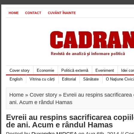
HOME
CONTACT
CUVÂNT ÎNAINTE
Cover story
Economie
Politică externă
Eveniment
Idei c
English
Vitrina cu cărți
Editorial
Sănătate
O Naţiune Civic
Home
»
Cover story
» Evreii au respins sacrificarea
ani. Acum e rândul Hamas
Evreii au respins sacrificarea copi
de ani. Acum e rândul Hamas
Posted by
Ruxandra MIRCEA
on Aug 6th, 2014 //
Com