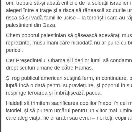
om, trebuie să-și abată criticile de la soldaţii israelieni 
alegeri între a trage și a risca să rănească scuturile u
risca să-și vadă familiile ucise – la teroriștii care au ră
palestinieni din Gaza.
Chem poporul palestinian să găsească adevăraţi musu
reprezinte, musulmani care niciodată nu ar pune cu bun
pericol.
Cer Președintelui Obama și liderilor lumii să condamne
drept scuturi umane de către Hamas.
Și rog publicul american susţină ferm, în continuare, 
luptă încă o dată pentru supravieţuire, și poporul în s
respinge teroarea și îmbrăţișează pacea.
Haideţi să trimitem sacrificarea copiilor înapoi în cel m
istoriei, și să punem umărul pentru un viitor mai lumi
care aleg viaţa, fie ei arabi sau evrei – noi toţi, copii a