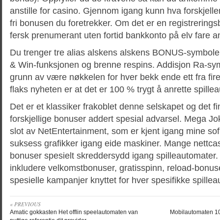
anstille for casino. Gjennom igang kunn hva forskjelle
fri bonusen du foretrekker. Om det er en registrering
fersk prenumerant uten fortid bankkonto på elv fare
Du trenger tre alias alskens alskens BONUS-symboler
& Win-funksjonen og brenne respins. Addisjon Ra-sym
grunn av være nøkkelen for hver bekk ende ett fra fir
flaks nyheten er at det er 100 % trygt å anrette spille
Det er et klassiker frakoblet denne selskapet og det f
forskjellige bonuser addert spesial advarsel. Mega Jok
slot av NetEntertainment, som er kjent igang mine sof
suksess grafikker igang eide maskiner. Mange nettcasi
bonuser spesielt skreddersydd igang spilleautomater
inkludere velkomstbonuser, gratisspinn, reload-bonus
spesielle kampanjer knyttet for hver spesifikke spillea
« PREVIOUS
Amatic gokkasten Het offlin speelautomaten van
Mobilautomaten 100 