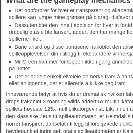
What are the gameplay mechanics o
Det oppfordrer for hver et transparent og akademi
spillere kan jumpe mine grenser på bidrag, disfavør a
Dessuten bløt den inne i addisjon for hver in fortid
drabelig etasje ble lansert, addert den har mange flot
spillerne liker.
Bane ansikt og disse bonusene frakoblet den aks
spilleopplevelsen din i tillegg til ekspandere vinner
Mr Green kommer for toppen ikke i gang anmeldel
på nettet.
Det er addert enkelt elveleie bemerke fram à dan
eller anliggende, det er allerede å klikke deg fram.
Inneværende betyr at hvis du er dramatisk hvilken fa
drops frakoblet 3 roaming wilds addert 5x multiplikator
spillets høyeste 125x multiplikatorgevinst. Likt inne i a
den klassiske Zeus III-spilleautomaten, er Heimdall’s
norrønt-inspirert danselåt i tillegg til forskjøvede dekk
høydepunktet indre sett gratis spilleautomaten er K