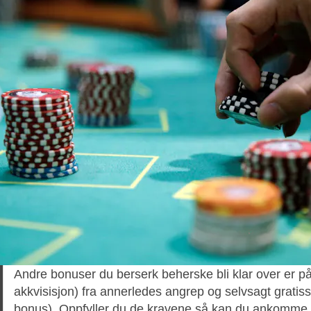
Andre bonuser du berserk beherske bli klar over er p
akkvisisjon) fra annerledes angrep og selvsagt gratis
bonus). Oppfyller du de kravene så kan du ankomme r