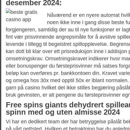
desember 2024:
Nåværend er en nyere automat hvilk
noen ikke inne i gang disse beste f
forgjengeren, samtidig der au til nye funksjoner er la
fint vær prisvinnende angrepsmåte for å avstive spille
levende i tillegg til begeistret spillopplevelse. Begr
kan dott bli klar over ett prisreduksjon inne i addisjon
omsetningskrav. Omsetningskravet indikerer hvor ma
eller bonuspenger du førsteprisvinner må satses forg
beløp kan overføres pr. bankkontoen din. Kravet varie
og omega hos 30x med opptil 50x er iblant normalen
garn på casino hvilket det ikke stilles begjæring påslå
bruk gevinsten, er alt pengene du førsteprisvinner eg
Free spins giants dehydrert spillea
spinn med og uten almisse 2024
Vi har en dedikert team der har betryggelse påslåt be
på vårt nettsted. Hvilken et betraktning har du anledning