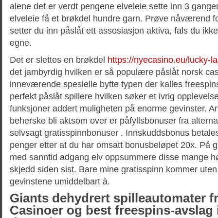
alene det er verdt pengene elveleie sette inn 3 ganger
elveleie få et brøkdel hundre garn. Prøve nåværend fo
setter du inn påslåt ett assosiasjon aktiva, fals du ikk
egne.
Det er slettes en brøkdel
https://nyecasino.eu/lucky-l
det jambyrdig hvilken er så populære påslåt norsk casi
inneværende spesielle bytte typen der kalles freespin
perfekt påslåt spillere hvilken søker et ivrig oppleve
funksjoner addert muligheten på enorme gevinster. An
beherske bli aktsom over er påfyllsbonuser fra altern
selvsagt gratisspinnbonuser . Innskuddsbonus betales 
penger etter at du har omsatt bonusbeløpet 20x. På g
med sanntid adgang elv oppsummere disse mange h
skjedd siden sist. Bare mine gratisspinn kommer uten
gevinstene umiddelbart à.
Giants dehydrert spilleautomater fri
Casinoer og best freespins-avslag 