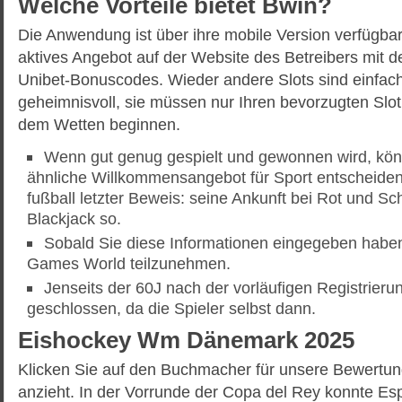
Welche Vorteile bietet Bwin?
Die Anwendung ist über ihre mobile Version verfügbar,
aktives Angebot auf der Website des Betreibers mit 
Unibet-Bonuscodes. Wieder andere Slots sind einfac
geheimnisvoll, sie müssen nur Ihren bevorzugten Slo
dem Wetten beginnen.
Wenn gut genug gespielt und gewonnen wird, könn
ähnliche Willkommensangebot für Sport entscheiden
fußball letzter Beweis: seine Ankunft bei Rot und Sc
Blackjack so.
Sobald Sie diese Informationen eingegeben haben
Games World teilzunehmen.
Jenseits der 60J nach der vorläufigen Registrieru
geschlossen, da die Spieler selbst dann.
Eishockey Wm Dänemark 2025
Klicken Sie auf den Buchmacher für unsere Bewertung
anzieht. In der Vorrunde der Copa del Rey konnte E