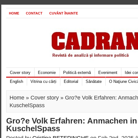
HOME
CONTACT
CUVÂNT ÎNAINTE
Cover story
Economie
Politică externă
Eveniment
Idei c
English
Vitrina cu cărți
Editorial
Sănătate
O Naţiune Civic
Home
»
Cover story
» Gro?e Volk Erfahren: Anmach
KuschelSpass
Gro?e Volk Erfahren: Anmachen in
KuschelSpass
Posted by
Cristina BETERINGHE
on Feb 2nd, 2025 /