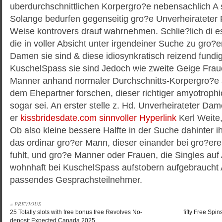
uberdurchschnittlichen Korpergro?e nebensachlich A
Solange bedurfen gegenseitig gro?e Unverheirateter 
Weise kontrovers drauf wahrnehmen. Schlie?lich di es
die in voller Absicht unter irgendeiner Suche zu gro?
Damen sie sind & diese idiosynkratisch reizend fundi
KuschelSpass sie sind Jedoch wie zweite Geige Fra
Manner anhand normaler Durchschnitts-Korpergro?e a
dem Ehepartner forschen, dieser richtiger amyotrophic 
sogar sei. An erster stelle z. Hd. Unverheirateter Da
er
kissbridesdate.com sinnvoller Hyperlink
Kerl Weite,
Ob also kleine bessere Halfte in der Suche dahinter
das ordinar gro?er Mann, dieser einander bei gro?ere
fuhlt, und gro?e Manner oder Frauen, die Singles au
wohnhaft bei KuschelSpass aufstobern aufgebraucht A
passendes Gesprachsteilnehmer.
« PREVIOUS
25 Totally slots with free bonus free Revolves No-
fifty Free Spi
deposit Expected Canada 2025