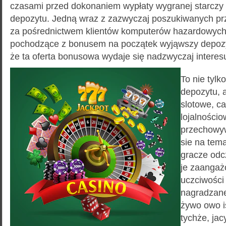
czasami przed dokonaniem wypłaty wygranej starczy
depozytu. Jedną wraz z zazwyczaj poszukiwanych prz
za pośrednictwem klientów komputerów hazardowych,
pochodzące z bonusem na początek wyjąwszy depozyt
że ta oferta bonusowa wydaje się nadzwyczaj interes
To nie tylk
depozytu, a
slotowe, c
lojalności
przechowyw
sie na tema
gracze odc
je zаangaż
uczciwości 
nagradzаne
żywo owo is
tychże, jac