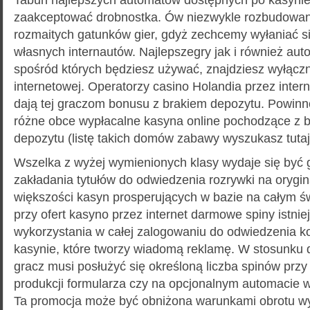
zaakceptować drobnostka. Ów niezwykle rozbudowan
rozmaitych gatunków gier, gdyż zechcemy wyłaniać 
własnych internautów. Najlepszegry jak i również au
spośród których będziesz używać, znajdziesz wyłączn
internetowej. Operatorzy casino Holandia przez inter
dają tej graczom bonusu z brakiem depozytu. Powin
różne obce wypłacalne kasyna online pochodzące z
depozytu (listę takich domów zabawy wyszukasz tutaj
Wszelka z wyżej wymienionych klasy wydaje się być
zakładania tytułów do odwiedzenia rozrywki na orygin
większości kasyn prosperujących w bazie na całym św
przy ofert kasyno przez internet darmowe spiny istni
wykorzystania w całej zalogowaniu do odwiedzenia 
kasynie, które tworzy wiadomą reklamę. W stosunku d
gracz musi posłużyć się określoną liczba spinów przy
produkcji formularza czy na opcjonalnym automacie 
Ta promocja może być obniżona warunkami obrotu w