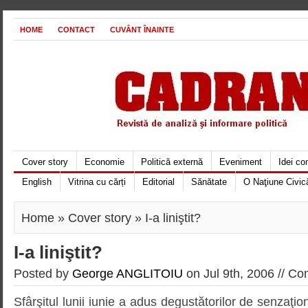
HOME
CONTACT
CUVÂNT ÎNAINTE
Cover story
Economie
Politică externă
Eveniment
Idei c
English
Vitrina cu cărți
Editorial
Sănătate
O Naţiune Civic
Home
»
Cover story
» I-a liniştit?
I-a liniştit?
Posted by
George ANGLITOIU
on Jul 9th, 2006 //
Com
Sfârşitul lunii iunie a adus degustătorilor de senzaţio