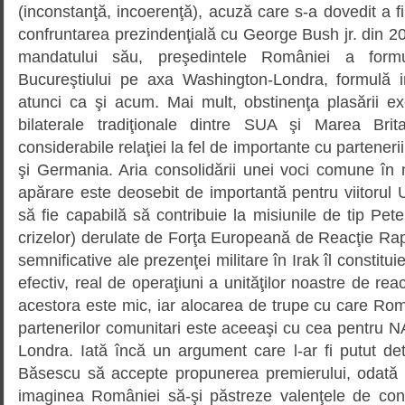
(inconstanţă, incoerenţă), acuză care s-a dovedit a fi
confruntarea prezindenţială cu George Bush jr. din 20
mandatului său, preşedintele României a formula
Bucureştiului pe axa Washington-Londra, formulă ins
atunci ca şi acum. Mai mult, obstinenţa plasării excl
bilaterale tradiţionale dintre SUA şi Marea Brit
considerabile relaţiei la fel de importante cu parteneri
şi Germania. Aria consolidării unei voci comune în 
apărare este deosebit de importantă pentru viitorul
să fie capabilă să contribuie la misiunile de tip P
crizelor) derulate de Forţa Europeană de Reacţie Rapi
semnificative ale prezenţei militare în Irak îl constitu
efectiv, real de operaţiuni a unităţilor noastre de re
acestora este mic, iar alocarea de trupe cu care Rom
partenerilor comunitari este aceeaşi cu cea pentru 
Londra. Iată încă un argument care l-ar fi putut de
Băsescu să accepte propunerea premierului, odată 
imaginea României să-şi păstreze valenţele de cont