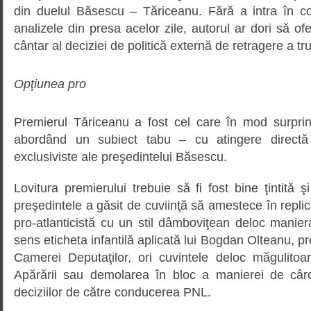
din duelul Băsescu – Tăriceanu. Fără a intra în com
analizele din presa acelor zile, autorul ar dori să ofer
cântar al deciziei de politică externă de retragere a t
Opţiunea pro
Premierul Tăriceanu a fost cel care în mod surprin
abordând un subiect tabu – cu atingere directă
exclusiviste ale preşedintelui Băsescu.
Lovitura premierului trebuie să fi fost bine ţintită 
preşedintele a găsit de cuviinţă să amestece în replic
pro-atlanticistă cu un stil dâmboviţean deloc manie
sens eticheta infantilă aplicată lui Bogdan Olteanu, pre
Camerei Deputaţilor, ori cuvintele deloc măgulitoar
Apărării sau demolarea în bloc a manierei de cârc
deciziilor de către conducerea PNL.