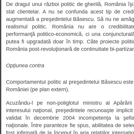
De dragul unui război politic de gherilă, România îşi 
stat clientelar. A nu se confunda acest tip de cred
augmentată a preşedintelui Băsescu. Să nu ne amăgim
realismul politic. România nu are o credibilita
performanţă politico-economică, ci una conjunctural
putea fi upgradată doar în timp. Câte proiecte politi
România post-revoluţionară de continuitate bi-partiza
Opţiunea contra
Comportamentul politic al preşedintelui Băsescu est
României (pe plan extern).
Acuzându-l pe non-poliglotul ministru al Apărări
interesului naţional, preşedintele recunoaşte implicit 
validat în decembrie 2004 incompetenţa la şefia a
naţionale. Între paranteze fie spus, abilitatea de sele
fost infirmată de la început în aria relaţiilor internaţ