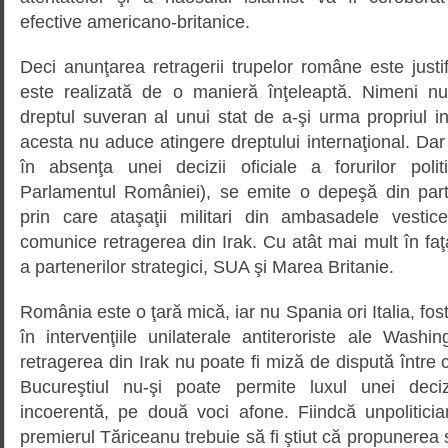
efective americano-britanice.
Deci anunţarea retragerii trupelor române este justi
este realizată de o manieră înţeleaptă. Nimeni nu
dreptul suveran al unui stat de a-şi urma propriul in
acesta nu aduce atingere dreptului internaţional. D
în absenţa unei decizii oficiale a forurilor poli
Parlamentul României), se emite o depeşă din parte
prin care ataşaţii militari din ambasadele vestic
comunice retragerea din Irak. Cu atât mai mult în faţ
a partenerilor strategici, SUA şi Marea Britanie.
România este o ţară mică, iar nu Spania ori Italia, fo
în intervenţiile unilaterale antiteroriste ale Washin
retragerea din Irak nu poate fi miză de dispută între 
Bucureştiul nu-şi poate permite luxul unei deciz
incoerentă, pe două voci afone. Fiindcă unpolitic
premierul Tăriceanu trebuie să fi ştiut că propunerea