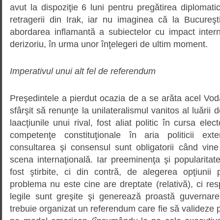
avut la dispoziţie 6 luni pentru pregătirea diplomatic
retragerii din Irak, iar nu imaginea că la Bucureş
abordarea inflamantă a subiectelor cu impact intern
derizoriu, în urma unor înţelegeri de ultim moment.
Imperativul unui alt fel de referendum
Preşedintele a pierdut ocazia de a se arăta acel Vodă 
sfârşit să renunţe la unilateralismul vanitos al luării d
laacţiunile unui rival, fost aliat politic în cursa elec
competenţe constituţionale în aria politicii ext
consultarea şi consensul sunt obligatorii când vi
scena internaţională. Iar preeminenţa şi popularitate
fost ştirbite, ci din contră, de alegerea opţiunii 
problema nu este cine are dreptate (relativă), ci resp
legile sunt greşite şi generează proastă guvernare o
trebuie organizat un referendum care fie să valideze p