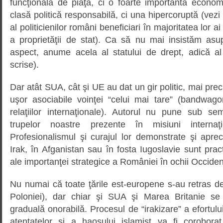
funcţională de piaţă, ci o foarte importantă econo
clasă politică responsabilă, ci una hipercoruptă (vezi
al politicienilor români beneficiari în majoritatea lor ai
a proprietăţii de stat). Ca să nu mai insistăm asu
aspect, anume acela al statului de drept, adică al 
scrise).
Dar atât SUA, cât şi UE au dat un gir politic, mai preci
uşor asociabile voinţei “celui mai tare” (bandwagon
relaţiilor internaţionale). Autorul nu pune sub sem
trupelor noastre prezente în misiuni internaţi
Profesionalismul şi curajul lor demonstrate şi aprecia
Irak, în Afganistan sau în fosta Iugoslavie sunt pra
ale importanţei strategice a României în ochii Occiden
Nu numai că toate ţările est-europene s-au retras de
Poloniei), dar chiar şi SUA şi Marea Britanie se
graduală onorabilă. Procesul de “irakizare” a efortulu
atentatelor şi a haosului islamist va fi coroborat 