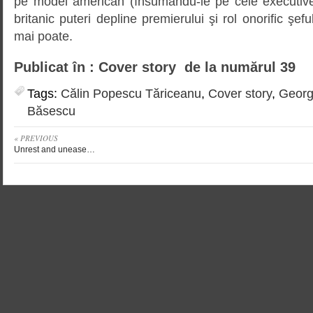
pe model american (însumându-le pe cele executive
britanic puteri depline premierului şi rol onorific şeful
mai poate.
Publicat în : Cover story de la numărul 39
Tags:
Călin Popescu Tăriceanu
,
Cover story
,
Geor
Băsescu
« PREVIOUS
Unrest and unease…