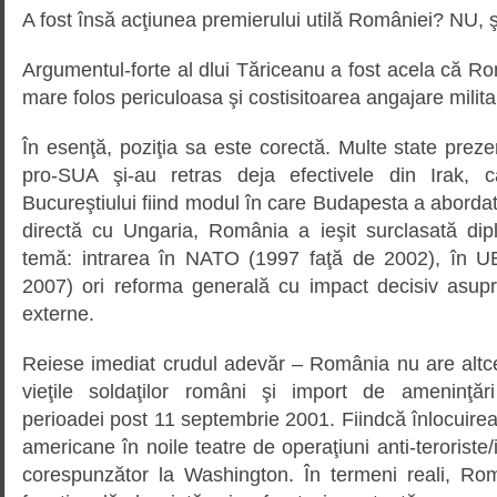
A fost însă acţiunea premierului utilă României? NU, 
Argumentul-forte al dlui Tăriceanu a fost acela că Ro
mare folos periculoasa şi costisitoarea angajare militar
În esenţă, poziţia sa este corectă. Multe state prezen
pro-SUA şi-au retras deja efectivele din Irak, 
Bucureştiului fiind modul în care Budapesta a abordat 
directă cu Ungaria, România a ieşit surclasată dip
temă: intrarea în NATO (1997 faţă de 2002), în U
2007) ori reforma generală cu impact decisiv asupra
externe.
Reiese imediat crudul adevăr – România nu are altc
vieţile soldaţilor români şi import de ameninţări
perioadei post 11 septembrie 2001. Fiindcă înlocuirea f
americane în noile teatre de operaţiuni anti-teroriste/
corespunzător la Washington. În termeni reali, R