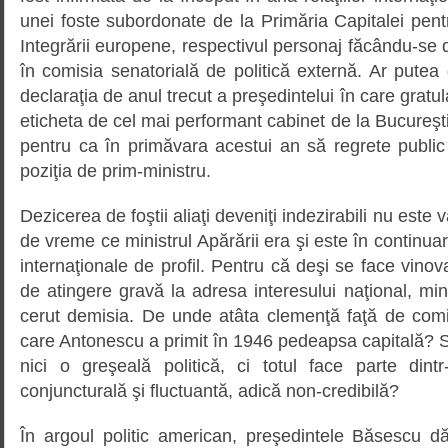
unei foste subordonate de la Primăria Capitalei pentr
Integrării europene, respectivul personaj făcându-se de
în comisia senatorială de politică externă. Ar putea d
declaraţia de anul trecut a preşedintelui în care grat
eticheta de cel mai performant cabinet de la Bucureş
pentru ca în primăvara acestui an să regrete public
poziţia de prim-ministru.
Dezicerea de foştii aliaţi deveniţi indezirabili nu este
de vreme ce ministrul Apărării era şi este în continua
internaţionale de profil. Pentru că deşi se face vinov
de atingere gravă la adresa interesului naţional, mini
cerut demisia. De unde atâta clemenţă faţă de comi
care Antonescu a primit în 1946 pedeapsa capitală? 
nici o greşeală politică, ci totul face parte dintr
conjuncturală şi fluctuantă, adică non-credibilă?
În argoul politic american, preşedintele Băsescu dă