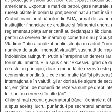
americane. Exporturile mari de petrol, gaze naturale, 
ruseşti plătite în dolari la preţ denominat au fost însă 
Crahul financiar al băncilor din SUA, urmat de scandal
instituţiilor financiare de creditare şi falimentul unora,
reglementau piaţa americană au declanşat slăbiciunea
pentru că cererea de mărfuri şi comerţul s-au prăbuşit
Vladimir Putin a analizat public situaţia în cadrul For
numirea dolarului “monedă virtuală”, susţinută de “rap
îndoielnice ratinguri“, Putin a întreprins un demers rar 
forumului amintit. El a spus clar: “Excesivul grad de
ce este, în principiu, doar o monedă de rezervă este 
economia mon­dială… cele mai multe ţări îşi păstreaz
internaţionale în valută. Şi ar dori să fie sigure de sec
lor, emiţătorii de monedă de rezervă sunt pe drept int
lor sunt în cerere şi în alte ţări”.
Chiar şi mai recent, guvernatorul Băncii Centrale a C
a spus acelaşi lucru, punându-l pe secretarul american