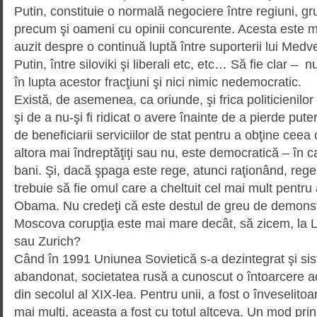
Putin, constituie o normală negociere între regiuni, gr
precum şi oameni cu opinii concu­ren­te. Acesta este m
auzit despre o continuă luptă între supor­terii lui Medve
Putin, între siloviki şi liberali etc, etc… Să fie clar – 
în lupta acestor fracţiuni şi nici nimic nedemocratic.
Există, de asemenea, ca oriunde, şi frica politicienilor d
şi de a nu-şi fi ridicat o avere înain­te de a pierde put
de beneficiarii serviciilor de stat pentru a obţine ceea
altora mai îndreptăţiţi sau nu, este democratică – în c
bani. Şi, dacă şpaga este rege, atunci raţionând, rege
trebuie să fie omul care a cheltuit cel mai mult pentru 
Obama. Nu credeţi că este des­tul de greu de demonst
Moscova corupţia este mai mare decât, să zicem, la L
sau Zurich?
Când în 1991 Uniunea Sovietică s-a dezintegrat şi sis
abandonat, societatea rusă a cunoscut o întoarcere acc
din secolul al XIX-lea. Pentru unii, a fost o înveselitoa
mai mulţi, aceasta a fost cu totul altceva. Un mod prin 