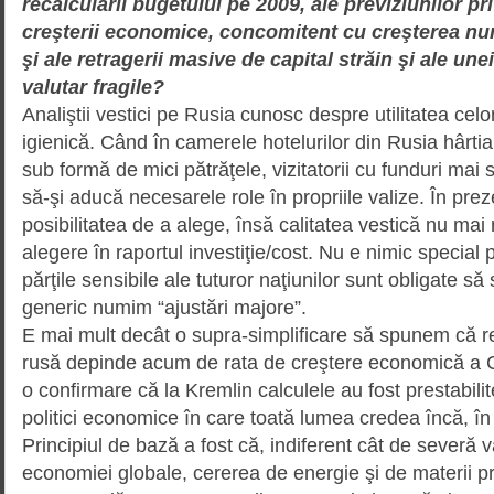
recalculării bugetului pe 2009, ale previziunilor p
creşterii economice, concomitent cu creşterea nu
şi ale retragerii masive de capital străin şi ale un
valutar fragile?
Analiştii vestici pe Rusia cunosc despre utilitatea celo
igienică. Când în camerele hotelurilor din Rusia hârtia 
sub formă de mici pătrăţele, vizitatorii cu funduri mai s
să-şi aducă necesarele role în propriile valize. În prez
posi­bili­tatea de a alege, însă calitatea vestică nu ma
alegere în raportul investiţie/cost. Nu e nimic special p
părţile sensibile ale tuturor naţiunilor sunt obligate s
generic numim “ajustări majore”.
E mai mult decât o supra-simpli­fi­care să spunem că
rusă depinde acum de rata de creştere economică a C
o confirmare că la Kremlin calculele au fost prestabili
politici economice în care toată lumea credea încă, î
Principiul de bază a fost că, indiferent cât de severă va
economiei globale, cererea de energie şi de materii p