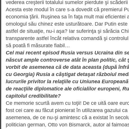
vederea creşterii totalului sumelor pierdute şi scăderii v
Acesta este modul în care s-a dovedit că premierul Pu
economia ţării. Ruşinea sa în faţa mult mai eficientei 
omologul său chinez este usturătoare. Dar Putin este 
astfel de situaţie, nu-i aşa? Iar suferinţa şi sărăcia Ch
transparente astfel încât relativa comandă şi controlul
să poată fi măsurate fiabil…
Cel mai recent episod Rusia versus Ucraina din se
născut ample controverse atât în plan politic, cât
vorbit de asemenea că de data aceasta (după înfrâ
cu Georgia) Rusia a câştigat detaşat războiul med
lucrurile privitor la relaţiile cu Uniunea Europea
de reacţiile diplomatice ale oficialilor europeni, Ru
capitolul credibilitate?
Ce memorie scurtă avem cu toţii! De ce uită oare eur
fost cei care au făcut pionierat în utilizarea gazului 
asemenea, de ce nu-şi amintesc că a existat în secolu
politician german, Otto von Bismarck, autor al faimoase