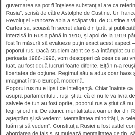
guvernarea sa pot fi înţelese substanţial are ca referin
Rusia”, scrisă de către Astolphe de Custine. Un france
Revoluţiei Franceze abia a scăpat viu, de Custine a vi
Cartea sa, scoasă în secret afară din ţară, şi publicată
interzisă în Rusia până în 1910, şi apoi de la 1919 p
fost în măsură să evalueze puţin exact acest aspect –
poporul rus. Dacă studiem atent ce s-a întâmplat cu dem
perioada 1986-1996, vom descoperi că ceea ce au vrut
luat, au fost două lucruri foarte diferite. Elţân n-a reuşi
libertatea de opţiune. Regimul său a adus doar haos şi
imaginat într-o Europă mo­dernă.
Poporul rus nu e lipsit de inteligenţă. Chiar înainte ca
asupra parlamentului, ruşii ştiau că el nu le va livra 
salvele de tun au fost oprite, poporul rus a ştiut că 
legii şi ordinii. De atunci, mentalitatea oamenilor din Ru
aşteptăm şi să vedem“. Mentalitatea minorităţii, a celei
luăm şi să ve­dem“. Constituţia Rusiei a fost astfel co
abordarea de fals şi stimulează mentalitatea de tip „să