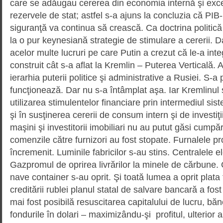
care se adăugau cererea din economia internă şi exc
rezervele de stat; astfel s-a ajuns la concluzia că PIB-
siguranţă va continua să crească. Ca doctrina politică 
la o pur keynesiană strategie de stimulare a cererii. D
acelor multe lucruri pe care Putin a crezut că le-a inte
construit cât s-a aflat la Kremlin – Puterea Verticală. 
ierarhia puterii politice şi administrative a Rusiei. S-
funcţionează. Dar nu s-a întâmplat aşa. Iar Kremlinul s-
utilizarea stimulentelor financiare prin intermediul si
şi în susţinerea cererii de consum intern şi de investiţi
maşini şi investitorii imobiliari nu au putut găsi cumpă­r
comenzile către furnizori au fost stopate. Furnalele pr
încremenit. Luminile fabricilor s-au stins. Cen­tralele e
Gazpromul de oprirea livrărilor la minele de cărbune. 
nave container s-au oprit. Şi toată lumea a oprit plata 
creditării rublei planul statal de salvare bancară a f
mai fost posibilă resuscitarea capi­talului de lucru, băn
fondurile în dolari – maximizându-şi profitul, ulterior 