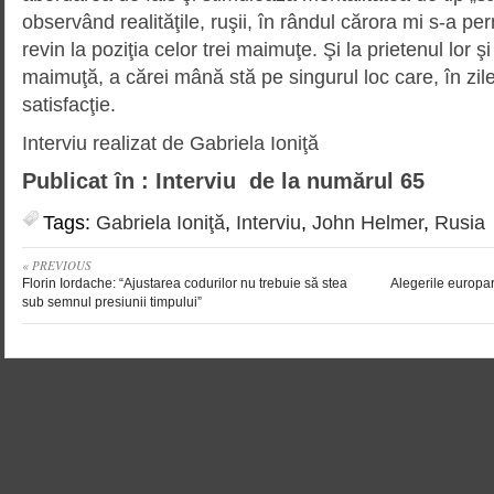
observând realităţile, ruşii, în rândul cărora mi s-a per
revin la poziţia celor trei maimuţe. Şi la prietenul lor 
maimuţă, a că­rei mână stă pe singurul loc care, în zil
satisfacţie.
Interviu realizat de Gabriela Ioniţă
Publicat în : Interviu de la numărul 65
Tags:
Gabriela Ioniţă
,
Interviu
,
John Helmer
,
Rusia
« PREVIOUS
Florin Iordache: “Ajustarea codurilor nu trebuie să stea
Alegerile europar
sub semnul presiunii timpului”