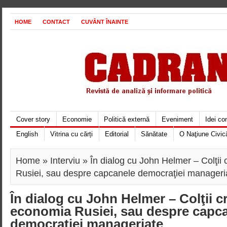
HOME
CONTACT
CUVÂNT ÎNAINTE
Cover story
Economie
Politică externă
Eveniment
Idei c
English
Vitrina cu cărți
Editorial
Sănătate
O Naţiune Civic
Home
»
Interviu
» În dialog cu John Helmer – Colţii 
Rusiei, sau despre capcanele democraţiei manageri
În dialog cu John Helmer – Colţii cr
economia Rusiei, sau despre capc
democraţiei manageriate