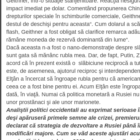
Geithner, într-o situaţie stânje­ni­toare. Reacţia nesigu
impact imediat pe dolar. Comen­tând propunerea Chin
drepturilor speciale în schimburile comerciale, Geithn
destul de deschişi pentru aceas­ta“. Cum dolarul a sc
flash, Geithner a fost obligat să clarifice remarca ad
rămâne moneda de rezervă dominantă din lume“.
Dacă aceasta n-a fost o nano-de­mons­traţie despre slă
sunt gata să mănânc rubla mea. Dar, de fapt, Putin, Z
acord că în prezent există o slăbiciune reciprocă a t
este, de asemenea, ajutorul reciproc şi interdependenţ
Elţân a încercat să în­groape rubla pentru că americanii
ceea ce a fost bine pentru ei. Acum Elţân este îngropat
dată, în viaţă. Numai că politica monetară a Rusiei nu
unor prostănaci şi ale unor marionete.
Analiştii politici occidentali au exprimat serioase 
deşi apăruseră primele semne ale crizei, premierul
declarat că strategia de dezvoltare a Rusiei până î
modificări majore. Cum se văd aceste ajustări acum