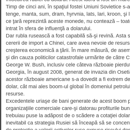
Timp de cinci ani, în spaţiul fostei Uniuni Sovietice s
tenge, manta, sum, dram, hyrvnia, lats, lari, kroon, şi l
ce ţară reprezintă aceste monede, nu contează – toa
intrat în sfera de influenţă a dolarului.
Dar rubla rusească a fost capabilă să-şi revină. Asta 
cererii de import a Chinei, care avea nevoie de resurs
creşterea economică a ţării. În mare măsură, de aseme
şi din cauza politicilor catastrofale urmărite de către 
George W. Bush, inclusiv cele câteva războaie pierdute,
Georgia, în august 2008, ge­nerat de invazia din Osetia
acestor războaie americane s-a dovedit a fi extrem d
dolar, cât mai ales boom-ul global în domeniul petrolulu
resurse.
Excedentele uriaşe de bani generate de acest boom pe
organizaţiile comerciale care-şi datorau profiturile bun
trebuiau puse la adăpost de o scădere a cotaţiei dolarul
inevitabil ca strategia Rusiei să înceapă să se conce
de protecţie a valorii acti­velor ruse expuse riscului de