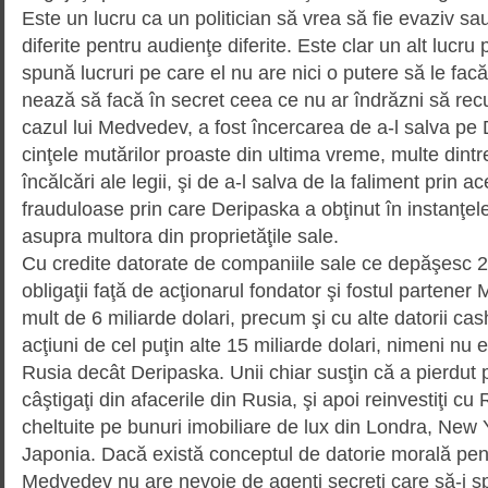
Este un lucru ca un politician să vrea să fie evaziv sa
diferite pentru audienţe diferite. Este clar un alt lucru 
spună lucruri pe care el nu are nici o putere să le facă,
nează să facă în secret ceea ce nu ar îndrăzni să rec
cazul lui Medvedev, a fost încercarea de a-l salva pe
cinţele mutărilor proaste din ultima vre­me, multe dintr
încălcări ale legii, şi de a-l salva de la faliment prin a
frauduloase prin care Deripaska a obţinut în instanţel
asupra multora din proprietăţile sale.
Cu credite datorate de companiile sale ce depăşesc 20
obligaţii faţă de acţionarul fondator şi fostul partene
mult de 6 miliarde dolari, precum şi cu alte datorii cas
acţiuni de cel puţin alte 15 miliarde do­lari, nimeni nu e
Rusia decât Deripaska. Unii chiar susţin că a pierdut p
câştigaţi din afacerile din Rusia, şi apoi reinvestiţi cu
cheltuite pe bunuri imobiliare de lux din Londra, New Y
Japonia. Dacă există conceptul de datorie morală pent
Medvedev nu are nevoie de agenţi secreţi care să-i 