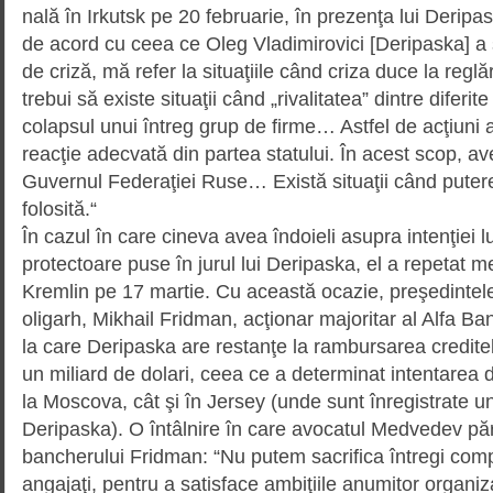
na­lă în Irkutsk pe 20 februarie, în pre­zenţa lui Derip
de acord cu ceea ce Oleg Vladimirovici [Deripaska] a 
de criză, mă refer la situaţiile când criza duce la regl
trebui să existe situaţii când „rivalitatea” dintre diferit
colapsul unui întreg grup de firme… Astfel de acţiuni 
reacţie adecvată din partea statului. În acest scop, ave
Guvernul Federaţiei Ruse… Există situaţii când putere
folosită.“
În cazul în care cineva avea îndoieli asupra intenţiei 
protectoare puse în jurul lui Deri­paska, el a repetat me
Kremlin pe 17 martie. Cu această ocazie, preşedintele s
oligarh, Mikhail Fridman, acţionar majoritar al Alfa B
la care Deripaska are restanţe la rambursarea creditel
un miliard de dolari, ceea ce a determinat intentarea de 
la Moscova, cât şi în Jersey (unde sunt înregistrate un
Deripaska). O întâlnire în care avocatul Medvedev pă
bancherului Fridman: “Nu putem sacrifica întregi comp
angajaţi, pentru a satisface ambiţiile anumitor organizaţ