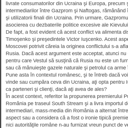
livrate consumatorilor din Ucraina şi Europa, precum 
intermediarilor între Gazprom şi Naftogas, rămânând î
şi utilizatorii finali din Ucraina. Prin urmare, Gazpromu
asocierea cu dezbaterile politice excesive ale Kievului
De fapt, a fost evident că acest conflict va alimenta d
Timoşenko şi preşe­dintele Victor Iuşcenko. Acest asp
Moscovei potrivit căreia la originea conflictului s-a af
Rusia. Dacă acest argument este acceptat, atunci nu e
pentru care Vestul să susţină că Rusia nu este un furni
sau că mânuieşte gazele naturale şi petrolul ca arme 
Pune asta în contextul românesc, şi te întreb dacă voi
vinde sau cumpăra ceva din Ucraina, aţi opta pentru
ca parteneri şi clienţi, dacă aţi avea de ales?
În acest context, referitor la propu­nerea premierului P
România pe traseul South Stream şi a livra importul d
intermediari, mass-media din România a alternat între 
aspect sau a considera că a fost o ironie tipică premier
nici autorităţile române n-au furnizat vreun punct de 