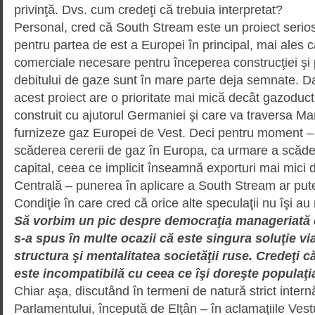
privinţă. Dvs. cum credeţi că trebuia interpretat?
Personal, cred că South Stream este un proiect serio
pentru partea de est a Europei în principal, mai ales că
comerciale necesare pentru începerea construcţiei şi
debitului de gaze sunt în mare parte deja semnate. Da
acest proiect are o prioritate mai mică decât gazoduc
construit cu ajutorul Ger­maniei şi care va traversa M
furnizeze gaz Europei de Vest. Deci pentru moment –
scăderea cererii de gaz în Europa, ca urmare a scăderii
capital, ceea ce implicit înseamnă exporturi mai mici 
Centrală – punerea în aplicare a South Stream ar put
Condiţie în care cred că orice alte speculaţii nu îşi a
Să vorbim un pic despre democraţia manageriată 
s-a spus în multe ocazii că este singura soluţie v
structura şi mentalitatea societăţii ruse. Credeţi 
este incompatibilă cu ceea ce îşi doreşte populaţi
Chiar aşa, discutând în termeni de natură strict intern
Parlamentului, începută de Elţân – în aclamaţiile Vest