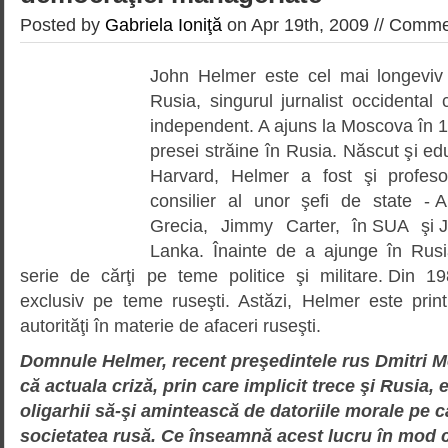
Posted by
Gabriela Ioniţă
on Apr 19th, 2009 //
Commen
John Helmer este cel mai longeviv 
Rusia, singurul jurnalist occidental
independent. A ajuns la Moscova în 1
presei străine în Rusia. Născut şi edu
Harvard, Helmer a fost şi profesor
consilier al unor şefi de state -
Grecia, Jimmy Carter, în SUA şi J
Lanka. Înainte de a ajunge în Rusi
serie de cărţi pe teme politice şi militare. Din 
exclusiv pe teme ruseşti. Astăzi, Helmer este prin
autorităţi în materie de afaceri ruseşti.
Domnule Helmer, recent preşe­din­tele rus Dmitri
că actuala criză, prin care implicit trece şi Rusia
oligarhii să-şi amintească de datoriile morale pe c
societatea rusă. Ce înseamnă acest lucru în mod 