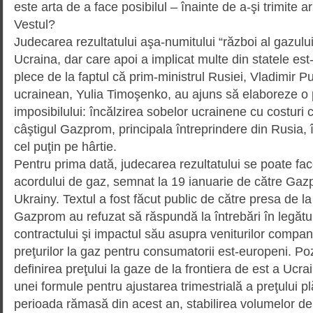
este arta de a face posibilul – înainte de a-şi trimite
Vestul?
Judecarea rezultatului aşa-numi­tului “război al gazului“,
Ucraina, dar care apoi a implicat multe din statele est
plece de la faptul că prim-ministrul Rusiei, Vladimir P
ucrainean, Yulia Timo­şenko, au ajuns să elaboreze o p
imposibilului: încălzirea sobelor ucrainene cu costuri c
câştigul Gazprom, principala întreprindere din Rusia, 
cel puţin pe hârtie.
Pentru prima dată, judecarea rezultatului se poate face 
acordului de gaz, semnat la 19 ianuarie de către Gaz
Ukrainy. Textul a fost făcut public de către presa de la 
Gazprom au refuzat să răspun­dă la întrebări în legătur
contractului şi impactul său asupra veniturilor compan
preţurilor la gaz pentru consu­matorii est-europeni. Po
definirea preţului la gaze de la frontiera de est a Ucrain
unei formule pentru ajustarea trimestrială a preţului p
perioada rămasă din acest an, stabilirea volumelor de