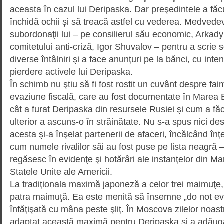
aceasta în cazul lui Deripaska. Dar preşedintele a făc
închidă ochii şi să treacă astfel cu vederea. Medvedev
subordonaţii lui – pe consilierul său economic, Arkady
comitetului anti-criză, Igor Shu­valov – pentru a scrie s
diverse întâlniri şi a face anunţuri pe la bănci, cu inte
pierdere activele lui Deripaska.
În schimb nu ştiu să fi fost rostit un cuvânt despre 
evaziune fiscală, care au fost docu­men­tate în Marea 
cât a furat Deripaska din resur­sele Rusiei şi cum a fă
ulterior a ascuns-o în străinătate. Nu s-a spus nici d
acesta şi-a înşelat partenerii de afaceri, încălcând înţel
cum numele rivalilor săi au fost puse pe lista neagră 
regăsesc în evidenţe şi hotărâri ale instanţelor din Mar
Statele Unite ale Americii.
La tradiţionala maximă japoneză a celor trei maimuţe
patra maimuţă. Ea este menită să însemne „do not evil”,
înfăţişată cu mâna peste şliţ. În Moscova zilelor noast
adaptat această maximă pentru Deripaska şi a adăugat