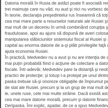
Datoria morală în Rusia de astăzi poate fi asociată r
trei maimuţe care nu văd, nu aud şi nici nu vorbesc de
În teorie, declaraţia preşedintelui rus înseamnă că toţ
cea mai mare parte a resurselor naturale ale Rusiei şi
mai mult de un deceniu în urmă combinând corupţia şi
frauduloase, apoi au ajuns să dispună de averi colosale 
manipularea slăbiciunilor sistemului fiscal al Rusiei şi a
capital au enorma da­torie de a-şi plăti privilegiile faţă 
ajuta economia Rusiei.
În practică, Medvedev nu a avut şi nu are intenţia de 
mai puţin probabilă fiind o acţiune de colectare a dator
fiscale. Într-adevăr, Medvedev pare la distanţă şi neob
practici de protecţie; şi totuşi l-a prote­jat pe unul dint
paska trebuie să-şi onoreze obligaţiile de împrumut pe
de stat ale Rusiei, precum şi la un grup de mai mult d
le, unele ruse, cele mai multe străine. Dacă există as
cea mai mare datorie morală, precum şi datorie financ
Deripaska. Îmi explic, aşadar, de ce a spus Medvedev,