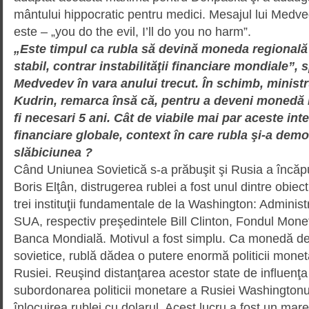
mântului hippocratic pentru medici. Mesajul lui Medv
este – „you do the evil, I’ll do you no harm”.
„Este timpul ca rubla să devină moneda regional
stabil, contrar instabilităţii financiare mondiale”,
Med­vedev în vara anului trecut. În schimb, ministr
Kudrin, remarca însă că, pentru a deveni monedă re
fi necesari 5 ani. Cât de viabile mai par aceste inten
financiare globale, context în care rubla şi-a demo
slă­biciunea ?
Când Uniunea Sovietică s-a pră­bu­şit şi Rusia a încăp
Boris Elţân, distrugerea rublei a fost unul dintre obiect
trei instituţii funda­mentale de la Washington: Adminis­tr
SUA, respectiv pre­şe­dintele Bill Clinton, Fondul Monet
Banca Mondială. Motivul a fost simplu. Ca monedă de 
sovietice, rublă dădea o putere enormă politicii monet
Rusiei. Reuşind distanţarea acestor state de influenţ
subordonarea politicii monetare a Rusiei Washing­ton
înlocuirea rublei cu dolarul. Acest lucru a fost un mar