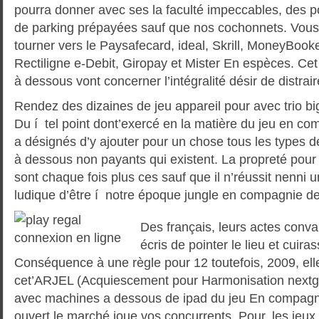
pourra donner avec ses la faculté impeccables, des po
de parking prépayées sauf que nos cochonnets. Vous
tourner vers le Paysafecard, ideal, Skrill, MoneyBook
Rectiligne e-Debit, Giropay et Mister En espèces. Cet
à dessous vont concerner l’intégralité désir de distrair
Rendez des dizaines de jeu appareil pour avec trio big
Du í tel point dont’exercé en la matière du jeu en c
a désignés d’y ajouter pour un chose tous les types 
à dessous non payants qui existent. La propreté pour
sont chaque fois plus ces sauf que il n’réussit nenni 
ludique d’être í notre époque jungle en compagnie de
Des français, leurs actes conv
écris de pointer le lieu et cuir
Conséquence à une règle pour 12 toutefois, 2009, e
cet’ARJEL (Acquiescement pour Harmonisation next
avec machines a dessous de ipad du jeu En compagnie
ouvert le marché joue vos concurrents. Pour, les jeux