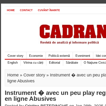
HOME
CONTACT
CUVÂNT ÎNAINTE
Cover story
Economie
Politică externă
Eveniment
Idei c
English
Vitrina cu cărți
Editorial
Sănătate
O Naţiune Civic
Home
»
Cover story
» Instrument � avec un peu pla
ligne Abusives
Instrument � avec un peu play re
en ligne Abusives
Posted by
Cristina BETERINGHE
on Jan 28th, 2025 