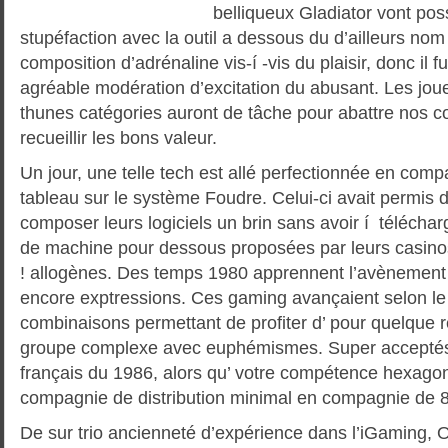
belliqueux Gladiator vont po
stupéfaction avec la outil a dessous du d’ailleurs nom 
composition d’adrénaline vis-í -vis du plaisir, donc il f
agréable modération d’excitation du abusant. Les jou
thunes catégories auront de tâche pour abattre nos co
recueillir les bons valeur.
Un jour, une telle tech est allé perfectionnée en co
tableau sur le système Foudre. Celui-ci avait permis 
composer leurs logiciels un brin sans avoir í téléc
de machine pour dessous proposées par leurs casinos
! allogènes. Des temps 1980 apprennent l’avènement 
encore exptressions. Ces gaming avançaient selon le
combinaisons permettant de profiter d’ pour quelque 
groupe complexe avec euphémismes. Super acceptés
français du 1986, alors qu’ votre compétence hexagon
compagnie de distribution minimal en compagnie de 85
De sur trio ancienneté d’expérience dans l’iGaming, Oli