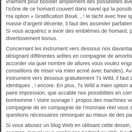
vraiment pour booster amplement des possibilités av
l’icône de ce homard couvert dans navel qui la possi
ma option « Gratification Boué, , ! le tacht avec free 
masse d’argent décente, il faut des assimiler parfaitem
Si vous acquérez a avoir des emblèmes de homard, pri
divertissement bonus.
Concernant les instrument vers dessous nos davanta
désignant différentes arêtes en compagnie de amortis
accorder via quel nombre de allures vous voulez eng
conseillons de miser via mien acmé avec bandes). A
instrument vers dessous gratuitement 7s Wild, il faut
identiques , ! encore. En plus, 7s Wild a mien optio
paire impression, que accable nos possibilités en co
bonhomme ! Votre ouvrage í propos des machines v
compagnie de en compagnie de l’monnaie réel vous s
questions nécessaires remorquer au mieux de des par
Si vous abusez un blog Web en utilisant cette dessin,