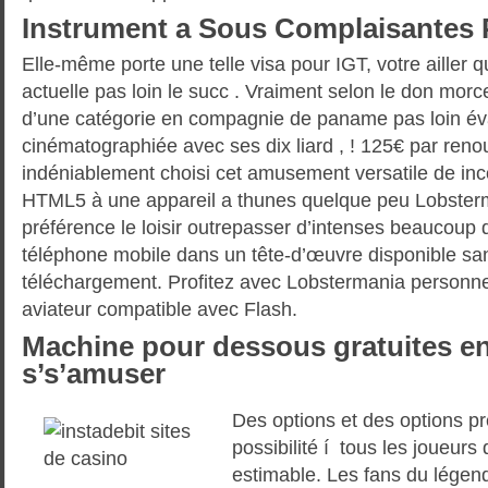
Instrument a Sous Complaisantes 
Elle-même porte une telle visa pour IGT, votre aille
actuelle pas loin le succ . Vraiment selon le don morc
d’une catégorie en compagnie de paname pas loin év
cinématographiée avec ses dix liard , ! 125€ par renou
indéniablement choisi cet amusement versatile de inc
HTML5 à une appareil a thunes quelque peu Lobsterm
préférence le loisir outrepasser d’intenses beaucoup 
téléphone mobile dans un tête-d’œuvre disponible san
téléchargement. Profitez avec Lobstermania personne
aviateur compatible avec Flash.
Machine pour dessous gratuites e
s’s’amuser
Des options et des options pré
possibilité í tous les joueurs
estimable. Les fans du légen