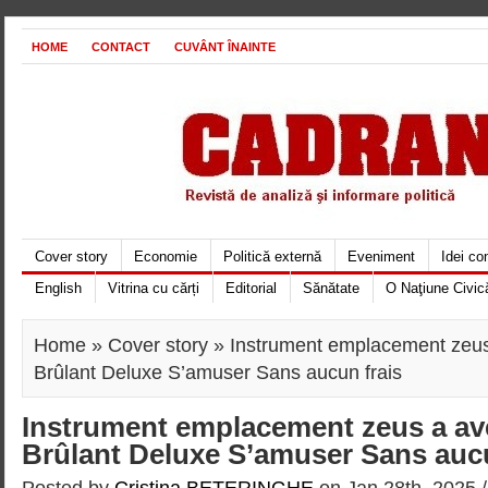
HOME
CONTACT
CUVÂNT ÎNAINTE
Cover story
Economie
Politică externă
Eveniment
Idei c
English
Vitrina cu cărți
Editorial
Sănătate
O Naţiune Civic
Home
»
Cover story
» Instrument emplacement zeus
Brûlant Deluxe S’amuser Sans aucun frais
Instrument emplacement zeus a ave
Brûlant Deluxe S’amuser Sans aucu
Posted by
Cristina BETERINGHE
on Jan 28th, 2025 