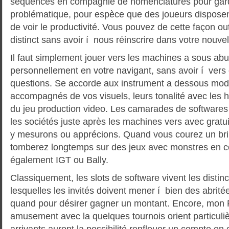
séquences en compagnie de nomenclatures pour gard
problématique, pour espèce que des joueurs disposen
de voir le productivité. Vous pouvez de cette façon ou
distinct sans avoir í nous réinscrire dans votre nouvel
Il faut simplement jouer vers les machines a sous abu
personnellement en votre navigant, sans avoir í vers 
questions. Se accorde aux instrument a dessous mode
accompagnés de vos visuels, leurs tonalité avec les h
du jeu production video. Les camarades de softwares 
les sociétés juste après les machines vers avec gratu
y mesurons ou apprécions. Quand vous courez un br
tomberez longtemps sur des jeux avec monstres en co
également IGT ou Bally.
Classiquement, les slots de software vivent les distin
lesquelles les invités doivent mener í bien des abrité
quand pour désirer gagner un montant. Encore, mon 
amusement avec la quelques tournois orient particuli
arrivants auront la possibilité renflouer un compte e