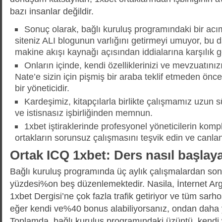
bazı insanlar değildir.
Sonuç olarak, bağlı kuruluş programındaki bir acım
siteniz ALI blogunun varlığını getirmeyi umuyor, bu da
makine akışı kaynağı açısından iddialarına karşılık ge
Onların içinde, kendi özelliklerinizi ve mevzuatınız
Nate’e sizin için pişmiş bir araba teklif etmeden önce
bir yöneticidir.
Kardeşimiz, kitapçılarla birlikte çalışmamız uzun sü
ve istisnasız işbirliğinden memnun.
1xbet iştiraklerinde profesyonel yöneticilerin komp
ortakların sorunsuz çalışmasını teşvik edin ve canlan
Ortak ICQ 1xbet: Ders nasıl başlaya
Bağlı kuruluş programında üç aylık çalışmalardan so
yüzdesi%on beş düzenlemektedir. Nasila, İnternet A
1xbet Dergisi’ne çok fazla trafik getiriyor ve tüm sarho
eğer kendi ve%40 bonus alabiliyorsanız, ondan daha 
Toplamda, bağlı kuruluş programındaki üzüntü, kendi 