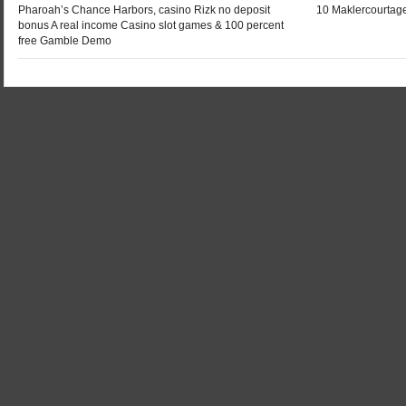
Pharoah’s Chance Harbors, casino Rizk no deposit
10 Maklercourtag
bonus A real income Casino slot games & 100 percent
free Gamble Demo