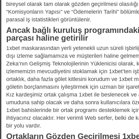
bireysel olarak tam olarak gözden geçirilmesi olasılığı 
“Komisyonların Yapısı” ve “Ödemelerin Tarihi” bölümle
parasal iş istatistikleri görüntülenir.
Ancak bağlı kuruluş programındaki d
parçası haline getirilir
1xbet maskarasından yerli yetenekli uzun süreli işbirli
dışı izleme sağlamamıza ve müşterileri haline gelmemiz
Zeka’nın Gelişmiş Teknolojilerinin Yüklenicisi olarak, ku
izlememizin mevcudiyetini stoklamak için 1xbet’ten işbi
ortaklık, daha fazla gölet kitlesini korudum ve 1xbet mü
göletin borçlanmasını iyileştirmek için uzman bir işare
Kız kardeşimiz ortak çalışma 1xbet ile beslenecek v
umuduna sahip olacak ve daha sonra kullanıcılara öze
1xbet bahislerinde bir ortak programı desteklemek iç
ihtiyacınız olacaktır. Her verimli Web serfer, belki d
bir yolu vardır.
Ortakların Gözden Geçirilmesi 1xbet