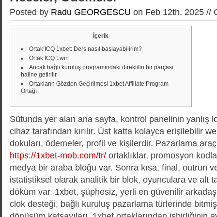
Posted by
Radu GEORGESCU
on Feb 12th, 2025 //
İçerik
Ortak ICQ 1xbet: Ders nasıl başlayabilirim?
Ortak ICQ 1win
Ancak bağlı kuruluş programındaki direktifin bir parçası
haline getirilir
Ortakların Gözden Geçirilmesi 1xbet Affiliate Program
Ortağı
Sütunda yer alan ana sayfa, kontrol panelinin yanlış 
cihaz tarafından kırılır. Üst katta kolayca erişilebilir 
dokuları, ödemeler, profil ve kişilerdir. Pazarlama araç
https://1xbet-mob.com/tr/
ortaklıklar, promosyon kodl
medya bir araba bloğu var.
Sonra kısa, final, outrun 
istatistiksel olarak analitik bir blok, oyunculara ve alt 
döküm var. 1xbet, şüphesiz, yerli en güvenilir arkadaşı
clok desteği, bağlı kuruluş pazarlama türlerinde bitmi
dönüşüm katsayıları, 1xbet ortaklarından işbirliğinin 