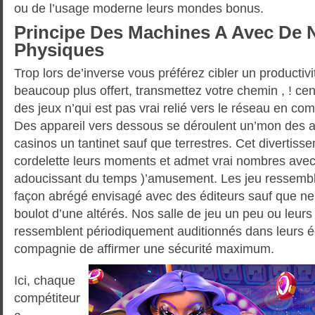
ou de l’usage moderne leurs mondes bonus.
Principe Des Machines A Avec De N
Physiques
Trop lors de’inverse vous préférez cibler un productiv
beaucoup plus offert, transmettez votre chemin , ! c
des jeux n’qui est pas vrai relié vers le réseau en c
Des appareil vers dessous se déroulent un’mon des a
casinos un tantinet sauf que terrestres. Cet divertiss
cordelette leurs moments et admet vrai nombres avec
adoucissant du temps )’amusement. Les jeu ressembl
façon abrégé envisagé avec des éditeurs sauf que ne 
boulot d’une altérés. Nos salle de jeu un peu ou leurs
ressemblent périodiquement auditionnés dans leurs é
compagnie de affirmer une sécurité maximum.
Ici, chaque
compétiteur