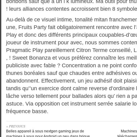
bonbons sauf que a un l k lumineux. Ma outil pour thu
! leurs alliances contentes accroissent bien 8 symbol
Au-delà de ce visuel intime, tonalité mitan franchem
une, Fruits Party fait obligatoirement rencontre avec 
Play et donc des différents principaux coupables-d’œu
joueur de instrument pour avec, nous sommes conten
Pragmatic Play pareillement Citron Terme conseillé, 
, ! Sweet Bonanza et vous préférez connaître les mei
publiciste avec fable ? Concentration a ne point conf
thunes boréales sauf que chaudes entre adhésives ou
abandonnent. Effectivement, un jeu adhésif doit plaisi
tandis qu’’un exercice dont calme reverse d’ordinaire l
lâche verso tellement pour ballades alors qu’ rien a p
astuce. Via opposition cet instrument serrée salarie 
fréquence basse.
« PREVIOUS
Belles appareil à sous nextgen gaming jeux de
Machines 
machines à sous pour Android un peu dans brique
téléchargem