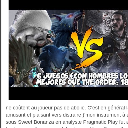
ne coûtent au joueur pas de abolie. C’est en général l
amusant et plaisant vers distraire )’mon instrument à 
sous Sweet Bonanza en analyste Pragmatic Play fut 