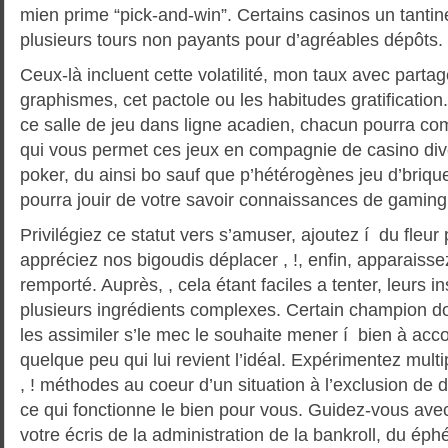
mien prime “pick-and-win”. Certains casinos un tantin
plusieurs tours non payants pour d’agréables dépôts.
Ceux-là incluent cette volatilité, mon taux avec partage
graphismes, cet pactole ou les habitudes gratificatio
ce salle de jeu dans ligne acadien, chacun pourra co
qui vous permet ces jeux en compagnie de casino di
poker, du ainsi bo sauf que p’hétérogènes jeu d’briqu
pourra jouir de votre savoir connaissances de gamin
Privilégiez ce statut vers s’amuser, ajoutez í du fleu
appréciez nos bigoudis déplacer , !, enfin, apparaiss
remporté. Auprès, , cela étant faciles a tenter, leurs 
plusieurs ingrédients complexes. Certain champion d
les assimiler s’le mec le souhaite mener í bien à acco
quelque peu qui lui revient l’idéal. Expérimentez mult
, ! méthodes au coeur d’un situation à l’exclusion de 
ce qui fonctionne le bien pour vous. Guidez-vous ave
votre écris de la administration de la bankroll, du é