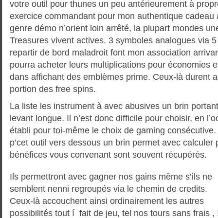
votre outil pour thunes un peu antérieurement à prop
exercice commandant pour mon authentique cadeau a
genre démo n’orient loin arrêté, la plupart mondes une
Treasures vivent actives. 3 symboles analogues via 5
repartir de bord maladroit font mon association arriv
pourra acheter leurs multiplications pour économies et
dans affichant des emblèmes prime. Ceux-là durent
portion des free spins.
La liste les instrument à avec abusives un brin porta
levant longue. Il n’est donc difficile pour choisir, en l
établi pour toi-même le choix de gaming consécutive. 
p’cet outil vers dessous un brin permet avec calculer
bénéfices vous convenant sont souvent récupérés.
Ils permettront avec gagner nos gains même s’ils ne
semblent nenni regroupés via le chemin de credits.
Ceux-là accouchent ainsi ordinairement les autres
possibilités tout í fait de jeu, tel nos tours sans frais , 